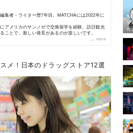
集者・ライター歴7年目。MATCHAには2022年に
ち
ッ
代にアメリカのサンノゼで交換留学を経験。訪日観光
202
見ることで、新しい発見があるのが楽しいです。
more
コーヒー、アート、映画、旅行
苑、一色海岸、熊本の阿蘇
スメ！日本のドラッグストア12選