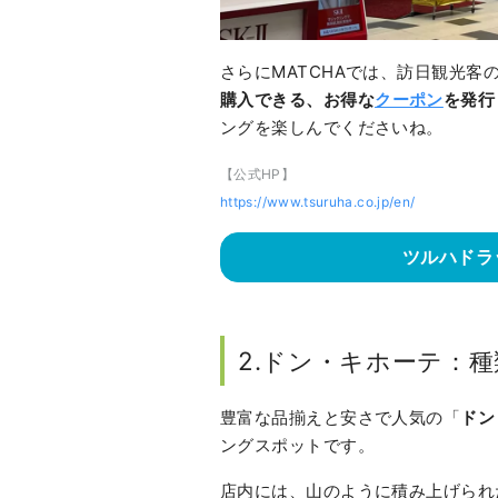
さらにMATCHAでは、訪日観光客
購入できる、お得な
クーポン
を発行
ングを楽しんでくださいね。
【公式HP】
https://www.tsuruha.co.jp/en/
ツルハドラ
2.ドン・キホーテ：
豊富な品揃えと安さで人気の「
ドン
ングスポットです。
店内には、山のように積み上げられ