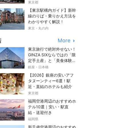
東京都
【東京駅構内ガイド】新幹
線のりば・乗りかえ方法を
わかりやすく解説！
東京・丸の内
着
More
東京旅行で絶対外せない！
GINZA SIXならではの「限
定手土産」と「美食体験」
完全ガイド
銀座・日本橋
【2026】銀座の安いアフ
タヌーンティー6選！駅
近・直結のホテルも紹介
東京都
福岡空港周辺のおすすめホ
テル10選｜安い・駅直
結・送迎付き
福岡県
新千歳空港周辺のおすすめ