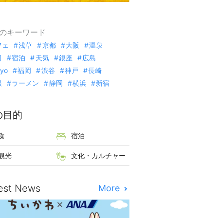
のキーワード
フェ
浅草
京都
大阪
温泉
司
宿泊
天気
銀座
広島
kyo
福岡
渋谷
神戸
長崎
根
ラーメン
静岡
横浜
新宿
の目的
食
宿泊
観光
文化・カルチャー
est News
More