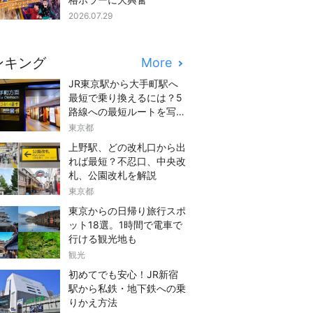
2026.07.29
ンキング
More
JR東京駅から大手町駅へ
最短で乗り換えるには？5
路線への最短ルートを写真
つきでご紹介
東京都
上野駅、どの改札口から出
れば最短？不忍口、中央改
札、公園改札を解説
東京都
東京からの日帰り旅行スポ
ット18選。1時間で電車で
行ける観光地も
観光
初めてでも安心！JR新宿
駅から私鉄・地下鉄への乗
りかえ方法