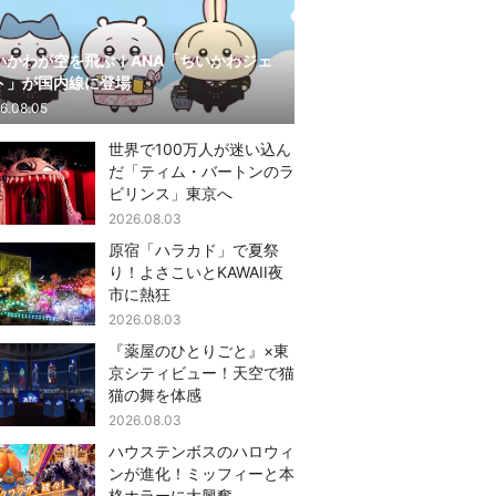
いかわが空を飛ぶ！ANA「ちいかわジェ
ト」が国内線に登場
6.08.05
世界で100万人が迷い込ん
だ「ティム・バートンのラ
ビリンス」東京へ
2026.08.03
原宿「ハラカド」で夏祭
り！よさこいとKAWAII夜
市に熱狂
2026.08.03
『薬屋のひとりごと』×東
京シティビュー！天空で猫
猫の舞を体感
2026.08.03
ハウステンボスのハロウィ
ンが進化！ミッフィーと本
格ホラーに大興奮