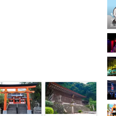
ち
ッ
202