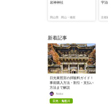
岩神神社
宇治
岡山県
岡山・備前
京都
新着記事
日光東照宮の拝観料ガイド！
事前購入方法・割引・支払い
方法まで解説
Noko
日光・鬼怒川