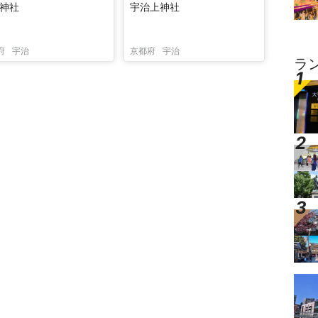
神社
宇治上神社
府
宇治
京都府
宇治
ラ