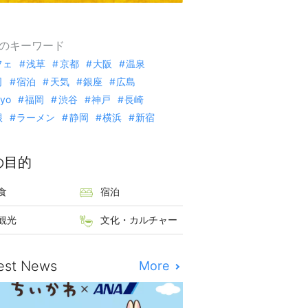
のキーワード
フェ
浅草
京都
大阪
温泉
司
宿泊
天気
銀座
広島
kyo
福岡
渋谷
神戸
長崎
根
ラーメン
静岡
横浜
新宿
の目的
食
宿泊
観光
文化・カルチャー
est News
More