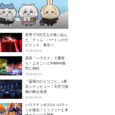
いかわが空を飛ぶ！ANA「ちいかわジェ
ト」が国内線に登場
6.08.05
世界で100万人が迷い込ん
だ「ティム・バートンのラ
ビリンス」東京へ
2026.08.03
原宿「ハラカド」で夏祭
り！よさこいとKAWAII夜
市に熱狂
2026.08.03
『薬屋のひとりごと』×東
京シティビュー！天空で猫
猫の舞を体感
2026.08.03
ハウステンボスのハロウィ
ンが進化！ミッフィーと本
格ホラーに大興奮