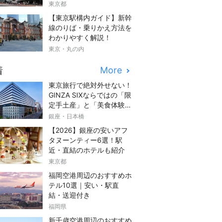
東京都
【東京駅構内ガイド】新幹
線のりば・乗りかえ方法を
わかりやすく解説！
東京・丸の内
着
More
東京旅行で絶対外せない！
GINZA SIXならではの「限
定手土産」と「美食体験」
完全ガイド
銀座・日本橋
【2026】銀座の安いアフ
タヌーンティー6選！駅
近・直結のホテルも紹介
東京都
福岡空港周辺のおすすめホ
テル10選｜安い・駅直
結・送迎付き
福岡県
新千歳空港周辺のおすすめ