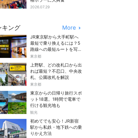
2026.07.29
ンキング
More
JR東京駅から大手町駅へ
最短で乗り換えるには？5
路線への最短ルートを写真
つきでご紹介
東京都
上野駅、どの改札口から出
れば最短？不忍口、中央改
札、公園改札を解説
東京都
東京からの日帰り旅行スポ
ット18選。1時間で電車で
行ける観光地も
観光
初めてでも安心！JR新宿
駅から私鉄・地下鉄への乗
りかえ方法