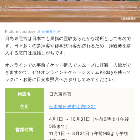
Picture courtesy of
日光東照宮
日光東照宮は日本でも屈指の霊験あらたかな場所として有名で
す。日々多くの参拝客や修学旅行客が訪れるため、拝観券を購
入する窓口は混雑しがちです。
オンラインでの事前チケット購入でスムーズに拝観・入館がで
きますので、ぜひオンラインチケットシステムKKdayを使って
ラクに・お得に日光東照宮へお参りしてみてください。
施設名
日光東照宮
住所
栃木県日光市山内2301
4月1日 ～ 10月31日（午前9時より午後
5時まで）
営業時間
11月1日 ～ 3月31日（午前9時より午後