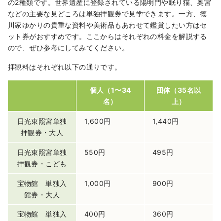
の2種類です。世界遺産に登録されている陽明門や眠り猫、奥宮
などの主要な見どころは単独拝観券で見学できます。一方、徳
川家ゆかりの貴重な資料や美術品もあわせて鑑賞したい方はセ
ット券がおすすめです。ここからはそれぞれの料金を解説する
ので、ぜひ参考にしてみてください。
拝観料はそれぞれ以下の通りです。
個人（1〜34
団体（35名以
名）
上）
日光東照宮単独
1,600円
1,440円
拝観券・大人
日光東照宮単独
550円
495円
拝観券・こども
宝物館 単独入
1,000円
900円
館券・大人
宝物館 単独入
400円
360円