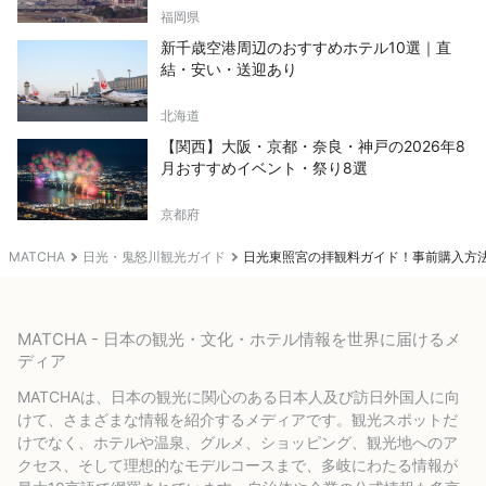
福岡県
新千歳空港周辺のおすすめホテル10選｜直
結・安い・送迎あり
北海道
【関西】大阪・京都・奈良・神戸の2026年8
月おすすめイベント・祭り8選
京都府
MATCHA
日光・鬼怒川観光ガイド
日光東照宮の拝観料ガイド！事前購入方
MATCHA - 日本の観光・文化・ホテル情報を世界に届けるメ
ディア
MATCHAは、日本の観光に関心のある日本人及び訪日外国人に向
けて、さまざまな情報を紹介するメディアです。観光スポットだ
けでなく、ホテルや温泉、グルメ、ショッピング、観光地へのア
クセス、そして理想的なモデルコースまで、多岐にわたる情報が