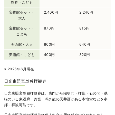
館券・こども
宝物館セット・
2,400円
2,240円
大人
宝物館セット・
870円
815円
こども
美術館・大人
800円
640円
美術館・こども
400円
320円
※ 2026年6月現在
日光東照宮単独拝観券
日光東照宮単独拝観券は、表門から陽明門・拝殿・石の間・眠
猫のいる東廻廊・奥宮・鳴き龍の天井画がある本地堂などを参
拝・拝観可能です。
日光東照宮単独拝観券は個人料金と団体料金で分かれており、