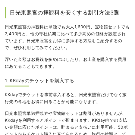
日光東照宮の拝観料を安くする割引方法3選
日光東照宮の拝観料は単独でも大人1,600円、宝物館セットでも
2,400円と、他の寺社仏閣に比べて多少高めの価格が設定され
ています。日光東照宮をお得に参拝する方法をご紹介するの
で、ぜひ利用してみてください。
浮いた金額はお賽銭を多めに出したり、お土産を購入する費用
にあてることもできます。
1. KKdayのチケットを購入する
KKdayでチケットを事前購入すると、日光東照宮だけでなく旅
行先の各地をお得に回ることが可能になります。
日光東照宮単独拝観券や宝物館セットは割引がありませんが、
KKdayを利用するとポイントが貯まります。KKday内での支払
い金額に応じたポイントは、貯まると支払いに利用可能。50ポ
イントからチケット購入に充てられるため、旅行の総額として