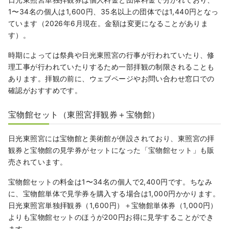
1〜34名の個人は1,600円、35名以上の団体では1,440円となっ
ています（2026年6月現在。金額は変更になることがありま
す）。
時期によっては祭典や日光東照宮の行事が行われていたり、修
理工事が行われていたりするため一部拝観の制限されることも
あります。拝観の前に、ウェブページやお問い合わせ窓口での
確認がおすすめです。
宝物館セット（東照宮拝観券＋宝物館）
日光東照宮には宝物館と美術館が併設されており、東照宮の拝
観券と宝物館の見学券がセットになった「宝物館セット」も販
売されています。
宝物館セットの料金は1〜34名の個人で2,400円です。ちなみ
に、宝物館単体で見学券を購入する場合は1,000円かかります。
日光東照宮単独拝観券（1,600円）＋宝物館単体券（1,000円）
よりも宝物館セットのほうが200円お得に見学することができ
ます。