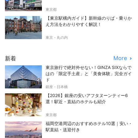
東京都
【東京駅構内ガイド】新幹線のりば・乗りか
え方法をわかりやすく解説！
東京・丸の内
More
新着
東京旅行で絶対外せない！GINZA SIXならで
はの「限定手土産」と「美食体験」完全ガイ
ド
銀座・日本橋
【2026】銀座の安いアフタヌーンティー6
選！駅近・直結のホテルも紹介
東京都
福岡空港周辺のおすすめホテル10選｜安い・
駅直結・送迎付き