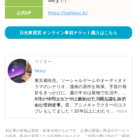
4時まで）
公式HP
https://toshogu.jp/
日光東照宮 オンライン事前チケット購入はこちら
ライター
Noko
東京都在住。ソーシャルゲームやオーディオド
ラマのシナリオ、漫画の原作を執筆。手首の骨
折をきっかけに、週の半分は着物で生活中。パ
ーカーやワンピースと合わせた気軽な楽しみ方
8月と12月はコミケに参加して、同人誌を出す
をしています。
のが恒例行事。昔、アニメキャラクターのコス
プレもしてました！20年以上にわたり、創作
more
や表現の活動をしています。
本記事の情報は取材・執筆当時のものです。記事公開後に商品やサービス
の内容・料金が変更となる可能性があります。ご利用の際は改めてご確認