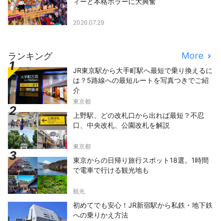
ィーと本格ホラーに大興奮
2026.07.29
More
ランキング
JR東京駅から大手町駅へ最短で乗り換えるに
は？5路線への最短ルートを写真つきでご紹
介
東京都
上野駅、どの改札口から出れば最短？不忍
口、中央改札、公園改札を解説
東京都
東京からの日帰り旅行スポット18選。1時間
で電車で行ける観光地も
観光
初めてでも安心！JR新宿駅から私鉄・地下鉄
への乗りかえ方法