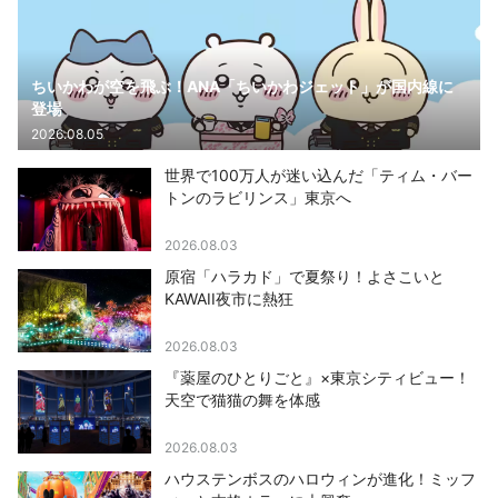
ちいかわが空を飛ぶ！ANA「ちいかわジェット」が国内線に
登場
2026.08.05
世界で100万人が迷い込んだ「ティム・バー
トンのラビリンス」東京へ
2026.08.03
原宿「ハラカド」で夏祭り！よさこいと
KAWAII夜市に熱狂
2026.08.03
『薬屋のひとりごと』×東京シティビュー！
天空で猫猫の舞を体感
2026.08.03
ハウステンボスのハロウィンが進化！ミッフ