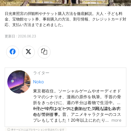
日光東照宮の拝観料やチケット購入方法を徹底解説。大人・子ども料
金、宝物館セット券、事前購入の方法、割引情報、クレジットカード対
更新日 :
2026.06.23
ライター
Noko
東京都在住。ソーシャルゲームやオーディオド
ラマのシナリオ、漫画の原作を執筆。手首の骨
折をきっかけに、週の半分は着物で生活中。パ
ーカーやワンピースと合わせた気軽な楽しみ方
8月と12月はコミケに参加して、同人誌を出す
をしています。
のが恒例行事。昔、アニメキャラクターのコス
プレもしてました！20年以上にわたり、創作
more
や表現の活動をしています。
本サービスにはプロモーションが含まれています