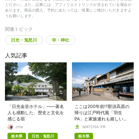
ください。また、記事には、アフィリエイトリンクが含まれている場合が
あります。商品の購入、予約にあたっては、慎重にご検討いただきますよ
うお願いします。
関連トピック
日光・鬼怒川
寺・神社
人気記事
「日光金谷ホテル」——著名
ここは200年前!?那須高原の
人も感動した、歴史と文化を
帰りは江戸時代風「羽生
感じる宿
PA」と家族連れも嬉しい
「蓮田SA」へ
chia
MATCHA-PR
栃木県
日光・鬼怒川
栃木県