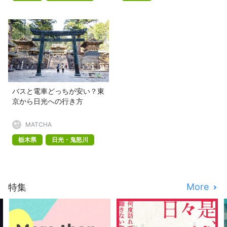
バスと電車どっちが安い？東
京から日光への行き方
MATCHA
栃木県
日光・鬼怒川
More
特集