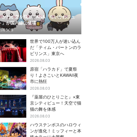
いかわが空を飛ぶ！ANA「ちいかわジェ
ト」が国内線に登場
6.08.05
世界で100万人が迷い込ん
だ「ティム・バートンのラ
ビリンス」東京へ
2026.08.03
原宿「ハラカド」で夏祭
り！よさこいとKAWAII夜
市に熱狂
2026.08.03
『薬屋のひとりごと』×東
京シティビュー！天空で猫
猫の舞を体感
2026.08.03
ハウステンボスのハロウィ
ンが進化！ミッフィーと本
格ホラーに大興奮