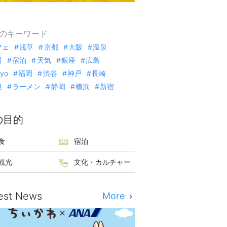
のキーワード
フェ
浅草
京都
大阪
温泉
司
宿泊
天気
銀座
広島
kyo
福岡
渋谷
神戸
長崎
根
ラーメン
静岡
横浜
新宿
の目的
食
宿泊
観光
文化・カルチャー
est News
More