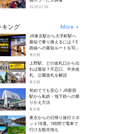
2026.07.29
ンキング
More
JR東京駅から大手町駅へ
最短で乗り換えるには？5
路線への最短ルートを写真
つきでご紹介
東京都
上野駅、どの改札口から出
れば最短？不忍口、中央改
札、公園改札を解説
東京都
初めてでも安心！JR新宿
駅から私鉄・地下鉄への乗
りかえ方法
東京都
東京からの日帰り旅行スポ
ット18選。1時間で電車で
行ける観光地も