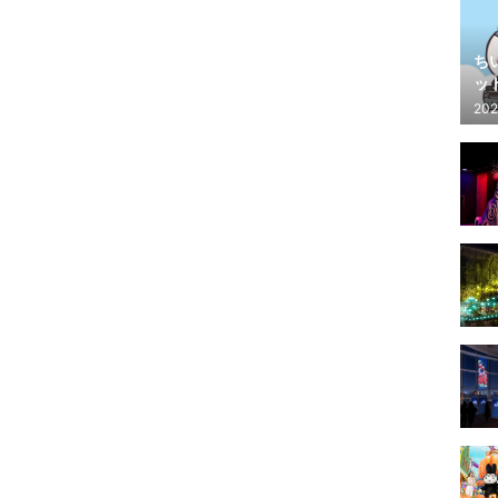
ち
ッ
202