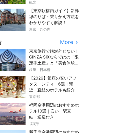
観光
【東京駅構内ガイド】新幹
線のりば・乗りかえ方法を
わかりやすく解説！
東京・丸の内
着
More
東京旅行で絶対外せない！
GINZA SIXならではの「限
定手土産」と「美食体験」
完全ガイド
銀座・日本橋
【2026】銀座の安いアフ
タヌーンティー6選！駅
近・直結のホテルも紹介
東京都
福岡空港周辺のおすすめホ
テル10選｜安い・駅直
結・送迎付き
福岡県
新千歳空港周辺のおすすめ