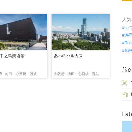
人気
カ
寿
To
箱
中之島美術館
あべのハルカス
旅
府
梅田・心斎橋・難波
大阪府
梅田・心斎橋・難波
Lat