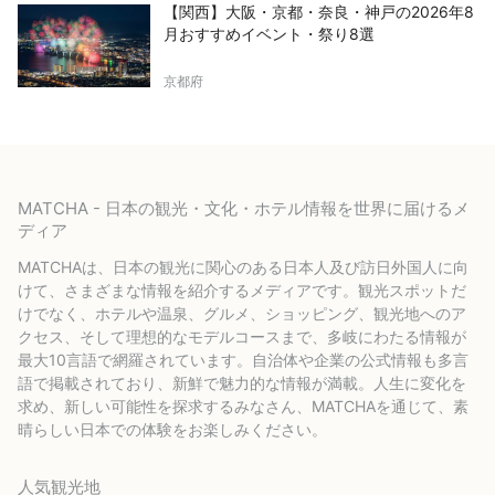
【関西】大阪・京都・奈良・神戸の2026年8
月おすすめイベント・祭り8選
京都府
MATCHA - 日本の観光・文化・ホテル情報を世界に届けるメ
ディア
MATCHAは、日本の観光に関心のある日本人及び訪日外国人に向
けて、さまざまな情報を紹介するメディアです。観光スポットだ
けでなく、ホテルや温泉、グルメ、ショッピング、観光地へのア
クセス、そして理想的なモデルコースまで、多岐にわたる情報が
最大10言語で網羅されています。自治体や企業の公式情報も多言
語で掲載されており、新鮮で魅力的な情報が満載。人生に変化を
求め、新しい可能性を探求するみなさん、MATCHAを通じて、素
晴らしい日本での体験をお楽しみください。
人気観光地