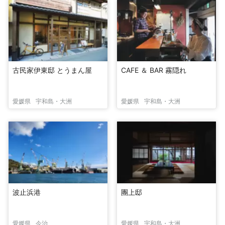
古民家伊東邸 とうまん屋
CAFE ＆ BAR 霧隠れ
愛媛県
宇和島・大洲
愛媛県
宇和島・大洲
波止浜港
團上邸
愛媛県
今治
愛媛県
宇和島・大洲