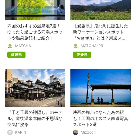
四国のおすすめ温泉地7選！
【愛媛県】鬼北町に誕生した
ゆったり過ごせる穴場スポッ
新ワーケーションスポット
トや温泉旅館もご紹介！
「warmth」とは？周辺スポ
ット、補助金も紹介！
MATCHA
MATCHA-PR
愛媛県
愛媛県
『千と千尋の神隠し』のモデ
映画の舞台になったあの駅
ル。道後温泉本館の不思議な
も！四国のオススメ鉄道写真
空気に浸る
スポット3選
KARIN
Mizzochi