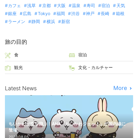
カフェ
浅草
京都
大阪
温泉
寿司
宿泊
天気
銀座
広島
Tokyo
福岡
渋谷
神戸
長崎
箱根
ラーメン
静岡
横浜
新宿
旅の目的
食
宿泊
観光
文化・カルチャー
More
Latest News
ちいかわが空を飛ぶ！ANA「ちいかわジェット」が国内線に
登場
2026.08.05