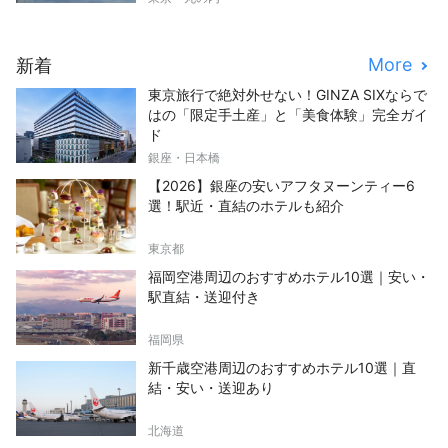
More
新着
東京旅行で絶対外せない！GINZA SIXならで
はの「限定手土産」と「美食体験」完全ガイ
ド
銀座・日本橋
【2026】銀座の安いアフタヌーンティー6
選！駅近・直結のホテルも紹介
東京都
福岡空港周辺のおすすめホテル10選｜安い・
駅直結・送迎付き
福岡県
新千歳空港周辺のおすすめホテル10選｜直
結・安い・送迎あり
北海道