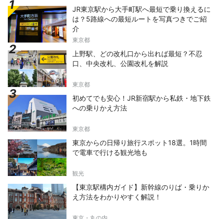
JR東京駅から大手町駅へ最短で乗り換えるに
は？5路線への最短ルートを写真つきでご紹
介
東京都
上野駅、どの改札口から出れば最短？不忍
口、中央改札、公園改札を解説
東京都
初めてでも安心！JR新宿駅から私鉄・地下鉄
への乗りかえ方法
東京都
東京からの日帰り旅行スポット18選。1時間
で電車で行ける観光地も
観光
【東京駅構内ガイド】新幹線のりば・乗りか
え方法をわかりやすく解説！
東京・丸の内