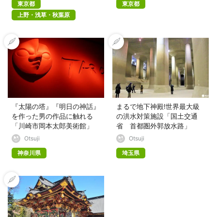
東京都
東京都
上野・浅草・秋葉原
『太陽の塔』『明日の神話』
まるで地下神殿!世界最大級
を作った男の作品に触れる
の洪水対策施設「国土交通
「川崎市岡本太郎美術館」
省 首都圏外郭放水路」
Otsuji
Otsuji
神奈川県
埼玉県