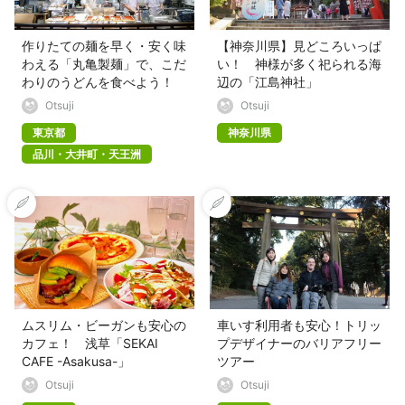
作りたての麺を早く・安く味
【神奈川県】見どころいっぱ
わえる「丸亀製麺」で、こだ
い！ 神様が多く祀られる海
わりのうどんを食べよう！
辺の「江島神社」
Otsuji
Otsuji
東京都
神奈川県
品川・大井町・天王洲
ムスリム・ビーガンも安心の
車いす利用者も安心！トリッ
カフェ！ 浅草「SEKAI
プデザイナーのバリアフリー
CAFE -Asakusa-」
ツアー
Otsuji
Otsuji