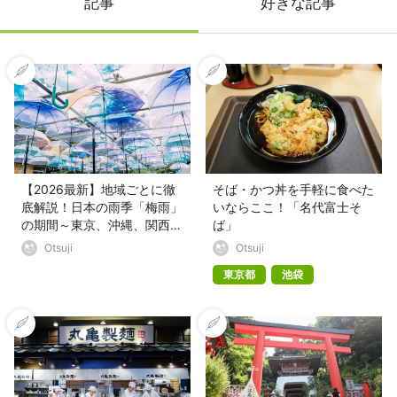
記事
好きな記事
【2026最新】地域ごとに徹
そば・かつ丼を手軽に食べた
底解説！日本の雨季「梅雨」
いならここ！「名代富士そ
の期間～東京、沖縄、関西ほ
ば」
か
Otsuji
Otsuji
東京都
池袋