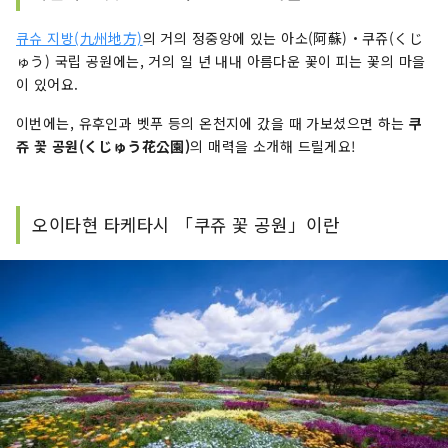
큐슈 지방(九州地方)
의 거의 정중앙에 있는 아소(阿蘇)・쿠쥬(くじ
ゅう) 국립 공원에는, 거의 일 년 내내 아름다운 꽃이 피는 꽃의 마을
이 있어요.
이번에는, 유후인과 벳푸 등의 온천지에 갔을 때 가보셨으면 하는
쿠
쥬 꽃 공원(くじゅう花公園)
의 매력을 소개해 드릴게요!
오이타현 타케타시 「쿠쥬 꽃 공원」이란