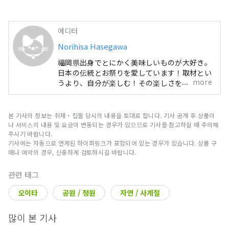
즐길 수 있습니다. 또한 밤에는 아름다운 밤하늘을 바라
볼 수 있으며 낮부터 밤까지 꽃과 별을 만끽할 수 있습니
다. 근처에는 다양한 온천 마을이 있으며, 꽃을 즐긴 후
에디터
에는 멋진 온천을 둘러보며 마음과 몸을 치유 할 수 있습
니다. 또, 난공불락의 성이라고 불리며, 나라 지정 사적
Norihisa Hasegawa
이 되고 있는 오카성터와 성시도 가까이, 역사와 문화에
福岡県出身でとにかく美味しいものが大好き。
접할 수도 있는 지역이 되고 있습니다. 구주 꽃 공원에서
日本の伝統とお祭りを愛しています！取材とい
계절의 꽃들과 웅대한 자연을 체험한 후, 인근 지역에서
more
うより、自分が楽しむ！その楽しさを伝えるこ
온천 순회, 역사와 문화, 풍부한 음식을 접할 수 있습니
とに全力投球。
다.
본 기사의 정보는 취재・집필 당시의 내용을 토대로 합니다. 기사 공개 후 상품이
나 서비스의 내용 및 요금이 변동되는 경우가 있으므로 기사를 참고하실 때 주의해
주시기 바랍니다.
기사에는 자동으로 연계된 하이퍼링크가 포함되어 있는 경우가 있습니다. 상품 구
매나 예약의 경우, 신중하게 검토하시길 바랍니다.
관련 태그
오이타
공원 / 정원
자연 / 사계절
많이 본 기사