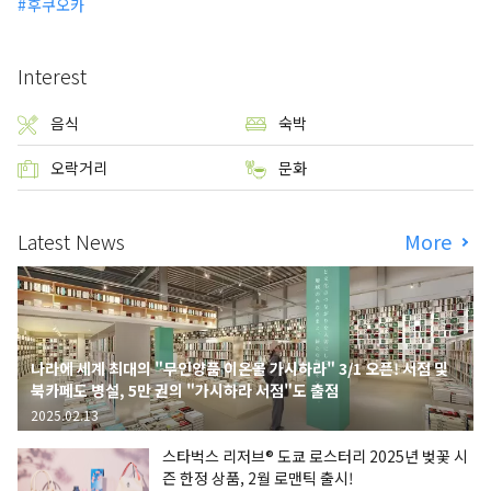
후쿠오카
Interest
음식
숙박
오락거리
문화
Latest News
More
나라에 세계 최대의 "무인양품 이온몰 가시하라" 3/1 오픈! 서점 및
북카페도 병설, 5만 권의 "가시하라 서점"도 출점
2025.02.13
스타벅스 리저브® 도쿄 로스터리 2025년 벚꽃 시
즌 한정 상품, 2월 로맨틱 출시!