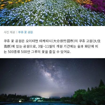
사진 제공：
쿠쥬 꽃 공원
쿠쥬 꽃 공원은 오이타현 타케타시(大分県竹田市)의 쿠쥬 고원(久住
高原)에 있는 공원으로, 3월~11월의 개원 기간에는 숲과 화단에 피
는 500종류 500만 그루의 꽃을 즐길 수 있어요.