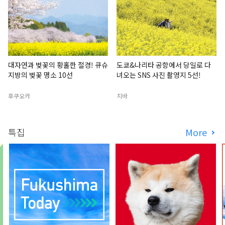
대자연과 벚꽃의 황홀한 절경! 큐슈
도쿄&나리타 공항에서 당일로 다
지방의 벚꽃 명소 10선
녀오는 SNS 사진 촬영지 5선!
후쿠오카
치바
특집
More