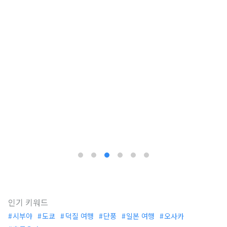
인기 키워드
시부야
도쿄
덕질 여행
단풍
일본 여행
오사카