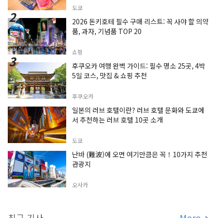
도쿄
2026 돈키호테 필수 구매 리스트: 꼭 사야 할 의약
품, 과자, 기념품 TOP 20
쇼핑
후쿠오카 여행 완벽 가이드: 필수 명소 25곳, 4박
5일 코스, 맛집 & 쇼핑 추천
후쿠오카
일본의 러브 호텔이란? 러브 호텔 문화와 도쿄에
서 추천하는 러브 호텔 10곳 소개
도쿄
난바 (難波)에 오면 여기만큼은 꼭！10가지 추천
관광지
오사카
최근 기사
More