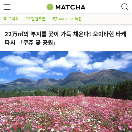
오이타
할인쿠폰
MATCHA 특집
22万㎡의 부지를 꽃이 가득 채운다! 오이타현 타케
타시 「쿠쥬 꽃 공원」