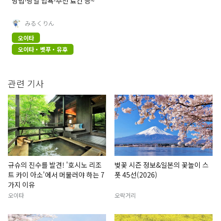
방법·당일 입욕·추천 료칸 등~
みるくりん
오이타
오이타・벳푸・유후
관련 기사
규슈의 진수를 발견! '호시노 리조
벚꽃 시즌 정보&일본의 꽃놀이 스
트 카이 아소'에서 머물러야 하는 7
폿 45선(2026)
가지 이유
오이타
오락거리