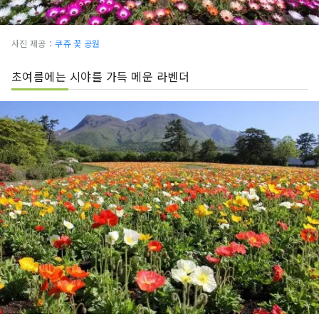
사진 제공：
쿠쥬 꽃 공원
초여름에는 시야를 가득 메운 라벤더