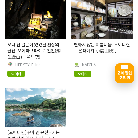
오래 전 일본에 있었던 환상의
변하지 않는 아름다움. 오이타현
금산, 오이타「타이오 킨잔(鯛
「온타야키(小鹿田焼)」
生金山)」을 탐험!
LIFE STYLE, Inc.
MATCHA
면세 할인
오이타
오이타
쿠폰 앱
[오이타현] 유후인 온천 ~가는