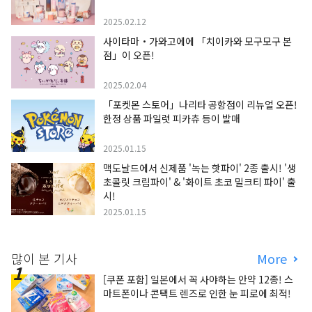
2025.02.12
사이타마・가와고에에 「치이카와 모구모구 본
점」이 오픈!
2025.02.04
「포켓몬 스토어」나리타 공항점이 리뉴얼 오픈!
한정 상품 파일럿 피카츄 등이 발매
2025.01.15
맥도날드에서 신제품 '녹는 핫파이' 2종 출시! '생
초콜릿 크림파이' & '화이트 초코 밀크티 파이' 출
시!
2025.01.15
많이 본 기사
More
[쿠폰 포함] 일본에서 꼭 사야하는 안약 12종! 스
마트폰이나 콘택트 렌즈로 인한 눈 피로에 최적!