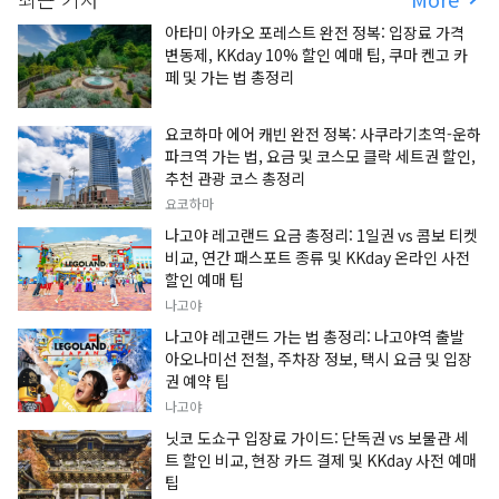
아타미 아카오 포레스트 완전 정복: 입장료 가격
변동제, KKday 10% 할인 예매 팁, 쿠마 켄고 카
페 및 가는 법 총정리
요코하마 에어 캐빈 완전 정복: 사쿠라기초역-운하
파크역 가는 법, 요금 및 코스모 클락 세트권 할인,
추천 관광 코스 총정리
요코하마
나고야 레고랜드 요금 총정리: 1일권 vs 콤보 티켓
비교, 연간 패스포트 종류 및 KKday 온라인 사전
할인 예매 팁
나고야
나고야 레고랜드 가는 법 총정리: 나고야역 출발
아오나미선 전철, 주차장 정보, 택시 요금 및 입장
권 예약 팁
나고야
닛코 도쇼구 입장료 가이드: 단독권 vs 보물관 세
트 할인 비교, 현장 카드 결제 및 KKday 사전 예매
팁