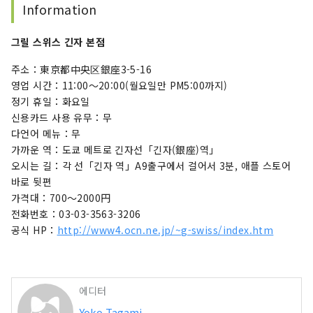
Information
그릴 스위스 긴자 본점
주소：東京都中央区銀座3-5-16
영업 시간：11:00～20:00(월요일만 PM5:00까지)
정기 휴일：화요일
신용카드 사용 유무：무
다언어 메뉴：무
가까운 역：도쿄 메트로 긴자선「긴자(銀座)역」
오시는 길：각 선「긴자 역」A9출구에서 걸어서 3분, 애플 스토어
바로 뒷편
가격대：700～2000円
전화번호：03-03-3563-3206
공식 HP：
http://www4.ocn.ne.jp/~g-swiss/index.htm
에디터
Yoko Tagami