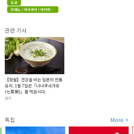
도쿄
우에노 / 아사쿠사 / 아키하바
라
관련 기사
【정월】건강을 비는 일본의 전통
요리. 1월 7일은「나나쿠사가유
(七草粥)」를 먹읍시다.
음식
특집
More