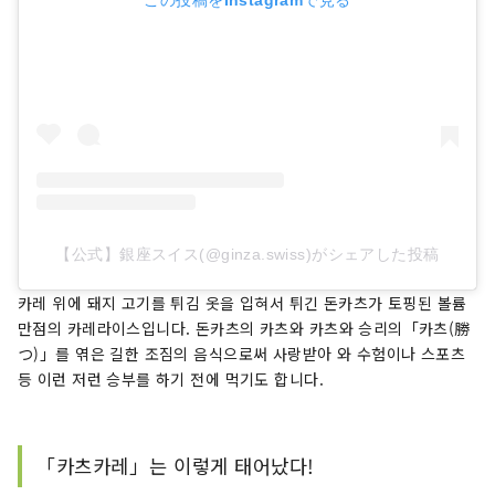
この投稿をInstagramで見る
【公式】銀座スイス(@ginza.swiss)がシェアした投稿
카레 위에 돼지 고기를 튀김 옷을 입혀서 튀긴 돈카츠가 토핑된 볼륨
만점의 카레라이스입니다. 돈카츠의 카츠와 카츠와 승리의「카츠(勝
つ)」를 엮은 길한 조짐의 음식으로써 사랑받아 와 수험이나 스포츠
등 이런 저런 승부를 하기 전에 먹기도 합니다.
「카츠카레」는 이렇게 태어났다!