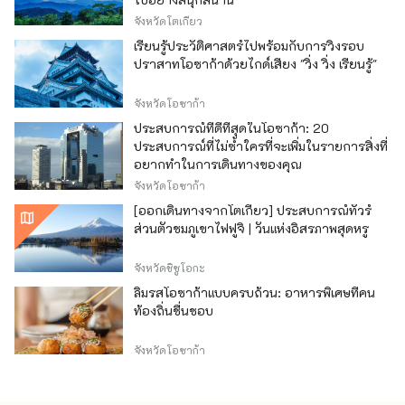
จังหวัดโตเกียว
เรียนรู้ประวัติศาสตร์ไปพร้อมกับการวิ่งรอบ
ปราสาทโอซาก้าด้วยไกด์เสียง "วิ่ง วิ่ง เรียนรู้"
จังหวัดโอซาก้า
ประสบการณ์ที่ดีที่สุดในโอซาก้า: 20
ประสบการณ์ที่ไม่ซ้ำใครที่จะเพิ่มในรายการสิ่งที่
อยากทำในการเดินทางของคุณ
จังหวัดโอซาก้า
[ออกเดินทางจากโตเกียว] ประสบการณ์ทัวร์
ส่วนตัวชมภูเขาไฟฟูจิ | วันแห่งอิสรภาพสุดหรู
จังหวัดชิซูโอกะ
ลิ้มรสโอซาก้าแบบครบถ้วน: อาหารพิเศษที่คน
ท้องถิ่นชื่นชอบ
จังหวัดโอซาก้า