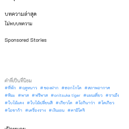
บทความล่าสุด
ไม่พบบทความ
Sponsored Stories
คำที่เป็นที่นิยม
ที่พัก
ฤดูหนาว
ของฝาก
ฮอกไกโด
สภาพอากาศ
หิมะ
พาส
ฟรีพาส
onitsuka tiger
แผนเที่ยว
ราเม็ง
ใบไม้แดง
ใบไม้เปลี่ยนสี
เกียวโต
โอกินาว่า
โตเกียว
โอซาก้า
เครื่องราง
เงินเยน
คามิโคจิ