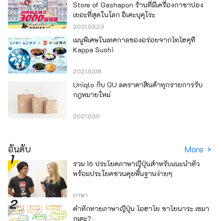
Store of Gashapon ร้านที่มีเครื่องกาชาปอง
เยอะที่สุดในโลก อิเคะบุคุโระ
2021.03.23
เมนูพิเศษในเทศกาลของอร่อยจากโทโฮคุที่
Kappa Sushi
2021.03.18
Uniqlo กับ GU ลดราคาสินค้าทุกรายการรับ
กฎหมายใหม่
2021.03.11
อันดับ
More
รวม 16 ประโยคภาษาญี่ปุ่นสำหรับแนะนำตัว
พร้อมประโยคชวนคุยพื้นฐานง่ายๆ
ภาษา
คำทักทายภาษาญี่ปุ่น โอฮาโย ซาโยนาระ เซมา
กุเตะ?