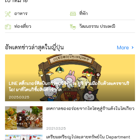
เป้าหมาย
อาหาร
ที่พัก
ท่องเที่ยว
วัฒนธรรม ประเพณี
อัพเดทข่าวล่าสุดในญี่ปุ่น
More
LINE สติ๊กเกอร์ศิลปินการ์ตูนนิชิทีมูระ ยูจิ ร่วมมือกับตัวละครซานริ
โอ! มาที่โดนกิซื้อสินค้าจำกัด
2025.03.25
เทศกาลของอร่อยจากโทโฮคุสู่ร้านดังในโตเกียว
2021.03.25
เตรียมเหรียญไปละลายทรัพย์ใน Department