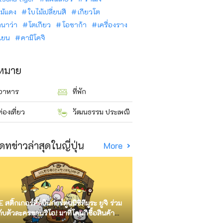
ม้แดง
ใบไม้เปลี่ยนสี
เกียวโต
ินาว่า
โตเกียว
โอซาก้า
เครื่องราง
นเยน
คามิโคจิ
าหมาย
อาหาร
ที่พัก
ท่องเที่ยว
วัฒนธรรม ประเพณี
ดทข่าวล่าสุดในญี่ปุ่น
More
E สติ๊กเกอร์ศิลปินการ์ตูนนิชิทีมูระ ยูจิ ร่วม
กับตัวละครซานริโอ! มาที่โดนกิซื้อสินค้า
ัด