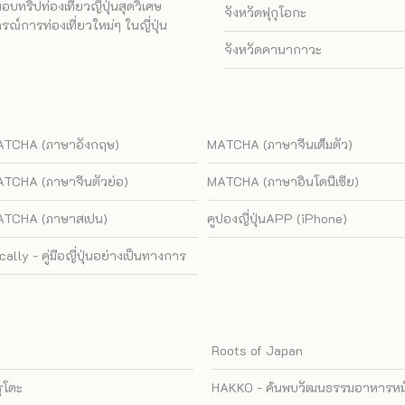
ทริปท่องเที่ยวญี่ปุ่นสุดวิเศษ
จังหวัดฟุกุโอกะ
ณ์การท่องเที่ยวใหม่ๆ ในญี่ปุ่น
จังหวัดคานากาวะ
TCHA (ภาษาอังกฤษ)
MATCHA (ภาษาจีนเต็มตัว)
TCHA (ภาษาจีนตัวย่อ)
MATCHA (ภาษาอินโดนีเซีย)
TCHA (ภาษาสเปน)
คูปองญี่ปุ่นAPP (iPhone)
cally - คู่มือญี่ปุ่นอย่างเป็นทางการ
Roots of Japan
รุโตะ
HAKKO - ค้นพบวัฒนธรรมอาหารหมัก