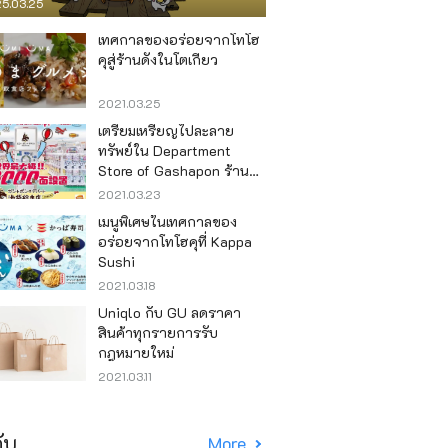
5.03.25
เทศกาลของอร่อยจากโทโฮ
คุสู่ร้านดังในโตเกียว
2021.03.25
เตรียมเหรียญไปละลาย
ทรัพย์ใน Department
Store of Gashapon ร้านที่มี
เครื่องกาชาปองเยอะที่สุดใน
2021.03.23
โลก อิเคะบุคุโระ
เมนูพิเศษในเทศกาลของ
อร่อยจากโทโฮคุที่ Kappa
Sushi
2021.03.18
Uniqlo กับ GU ลดราคา
สินค้าทุกรายการรับ
กฎหมายใหม่
2021.03.11
ับ
More