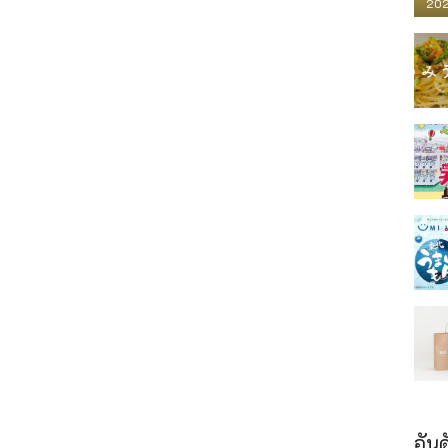
202
อันด