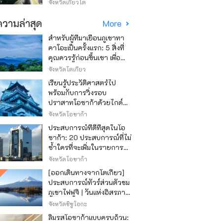
วิธีไหนถูก
จังหวัดเกียวโต
วามล่าสุด
More
สำหรับผู้ที่มาเยือนภูเขาทา
คาโอะเป็นครั้งแรก: 5 สิ่งที่
คุณควรรู้ก่อนขึ้นเขา เพื่อ
ให้การปีนเขาเป็นไปอย่าง
จังหวัดโตเกียว
สนุกสนาน
เรียนรู้ประวัติศาสตร์ไป
พร้อมกับการวิ่งรอบ
ปราสาทโอซาก้าด้วยไกด์
เสียง "วิ่ง วิ่ง เรียนรู้"
จังหวัดโอซาก้า
ประสบการณ์ที่ดีที่สุดในโอ
ซาก้า: 20 ประสบการณ์ที่ไม่
ซ้ำใครที่จะเพิ่มในรายการสิ่ง
ที่อยากทำในการเดินทาง
จังหวัดโอซาก้า
ของคุณ
[ออกเดินทางจากโตเกียว]
ประสบการณ์ทัวร์ส่วนตัวชม
ภูเขาไฟฟูจิ | วันแห่งอิสรภาพ
สุดหรู
จังหวัดชิซูโอกะ
ลิ้มรสโอซาก้าแบบครบถ้วน: