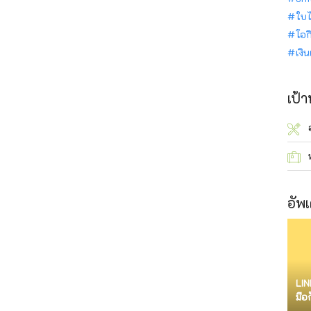
ใบไ
โอก
เงิ
เป้
อัพเ
LIN
มือ
จำก