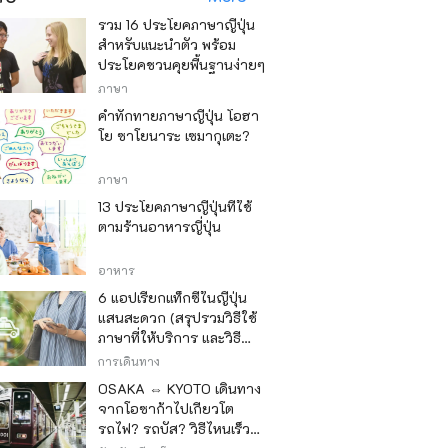
รวม 16 ประโยคภาษาญี่ปุ่น
สำหรับแนะนำตัว พร้อม
ประโยคชวนคุยพื้นฐานง่ายๆ
ภาษา
คำทักทายภาษาญี่ปุ่น โอฮา
โย ซาโยนาระ เซมากุเตะ?
ภาษา
13 ประโยคภาษาญี่ปุ่นที่ใช้
ตามร้านอาหารญี่ปุ่น
อาหาร
6 แอปเรียกแท็กซี่ในญี่ปุ่น
แสนสะดวก (สรุปรวมวิธีใช้
ภาษาที่ให้บริการ และวิธี
ชำระเงิน)
การเดินทาง
OSAKA ⇔ KYOTO เดินทาง
จากโอซาก้าไปเกียวโต
รถไฟ? รถบัส? วิธีไหนเร็ว