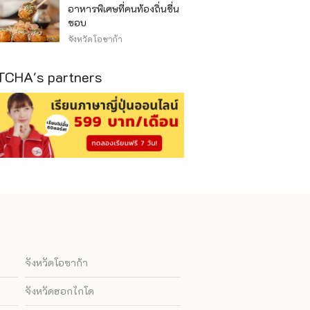
อาหารพิเศษที่คนท้องถิ่นชื่น
ชอบ
จังหวัดโอซาก้า
CHA's partners
จังหวัดโอซาก้า
จังหวัดฮอกไกโด