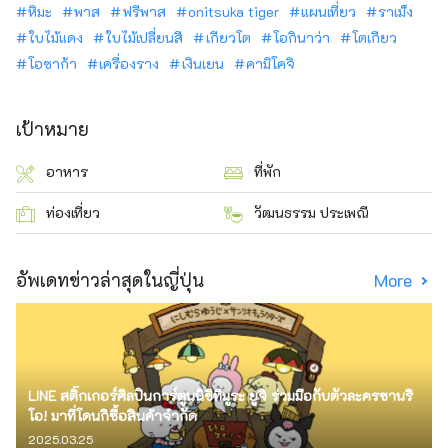
หิมะ
พาส
ฟรีพาส
onitsuka tiger
แผนเที่ยว
ราเม็ง
ใบไม้แดง
ใบไม้เปลี่ยนสี
เกียวโต
โอกินาว่า
โตเกียว
โอซาก้า
เครื่องราง
เงินเยน
คามิโคจิ
เป้าหมาย
อาหาร
ที่พัก
ท่องเที่ยว
วัฒนธรรม ประเพณี
อัพเดทข่าวล่าสุดในญี่ปุ่น
More
LINE สติ๊กเกอร์ศิลปินการ์ตูนนิชิทีมูระ ยูจิ ร่วมมือกับตัวละครซานริ
โอ! มาที่โดนกิซื้อสินค้าจำกัด
2025.03.25