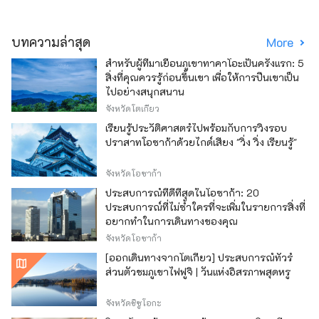
บทความล่าสุด
More
สำหรับผู้ที่มาเยือนภูเขาทาคาโอะเป็นครั้งแรก: 5
สิ่งที่คุณควรรู้ก่อนขึ้นเขา เพื่อให้การปีนเขาเป็น
ไปอย่างสนุกสนาน
จังหวัดโตเกียว
เรียนรู้ประวัติศาสตร์ไปพร้อมกับการวิ่งรอบ
ปราสาทโอซาก้าด้วยไกด์เสียง "วิ่ง วิ่ง เรียนรู้"
จังหวัดโอซาก้า
ประสบการณ์ที่ดีที่สุดในโอซาก้า: 20
ประสบการณ์ที่ไม่ซ้ำใครที่จะเพิ่มในรายการสิ่งที่
อยากทำในการเดินทางของคุณ
จังหวัดโอซาก้า
[ออกเดินทางจากโตเกียว] ประสบการณ์ทัวร์
ส่วนตัวชมภูเขาไฟฟูจิ | วันแห่งอิสรภาพสุดหรู
จังหวัดชิซูโอกะ