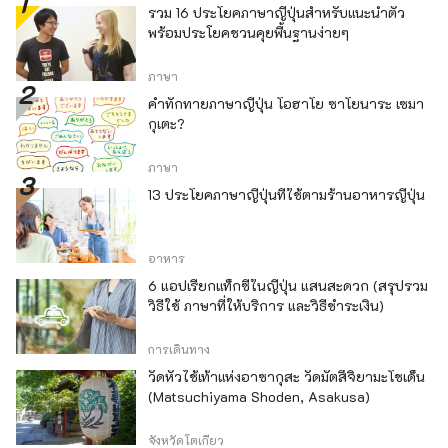
รวม 16 ประโยคภาษาญี่ปุ่นสำหรับแนะนำตัว
พร้อมประโยคชวนคุยพื้นฐานง่ายๆ
ภาษา
คำทักทายภาษาญี่ปุ่น โอฮาโย ซาโยนาระ เซมา
กุเตะ?
ภาษา
13 ประโยคภาษาญี่ปุ่นที่ใช้ตามร้านอาหารญี่ปุ่น
อาหาร
6 แอปเรียกแท็กซี่ในญี่ปุ่น แสนสะดวก (สรุปรวม
วิธีใช้ ภาษาที่ให้บริการ และวิธีชำระเงิน)
การเดินทาง
วัดหัวไช้เท้าแห่งอาซากุสะ วัดมัตสึจิยามะโชเด็น
(Matsuchiyama Shoden, Asakusa)
จังหวัดโตเกียว