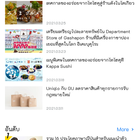
เทศกาลของอร่อยจากโทโฮคุสู่ร้านดังในโตเกียว
2021.03.25
เตรียมเหรียญไปละลายทรัพย์ใน Department
Store of Gashapon ร้านที่มีเครื่องกาชาปอง
เยอะที่สุดในโลก อิเคะบุคุโระ
2021.03.23
เมนูพิเศษในเทศกาลของอร่อยจากโทโฮคุที่
Kappa Sushi
2021.03.18
Uniqlo กับ GU ลดราคาสินค้าทุกรายการรับ
กฎหมายใหม่
2021.03.11
อันดับ
More
รวม 16 ประโยคภาษาญี่ปุ่นสำหรับแนะนำตัว