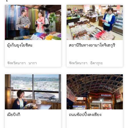
มุ้งกันยุงโยชิดะ
สถานีริมทางยามาโทจิเฮกุริ
จังหวัดนารา
นารา
จังหวัดนารา
อิคารุกะ
เนียบิงกี
ถนนช้อปปิ้งตงเซียง