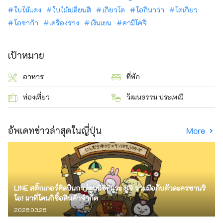
ใบไม้แดง
ใบไม้เปลี่ยนสี
เกียวโต
โอกินาว่า
โตเกียว
โอซาก้า
เครื่องราง
เงินเยน
คามิโคจิ
เป้าหมาย
อาหาร
ที่พัก
ท่องเที่ยว
วัฒนธรรม ประเพณี
อัพเดทข่าวล่าสุดในญี่ปุ่น
More
LINE สติ๊กเกอร์ศิลปินการ์ตูนนิชิทีมูระ ยูจิ ร่วมมือกับตัวละครซานริ
โอ! มาที่โดนกิซื้อสินค้าจำกัด
2025.03.25