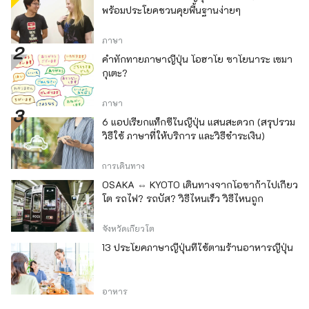
พร้อมประโยคชวนคุยพื้นฐานง่ายๆ
ภาษา
คำทักทายภาษาญี่ปุ่น โอฮาโย ซาโยนาระ เซมา
กุเตะ?
ภาษา
6 แอปเรียกแท็กซี่ในญี่ปุ่น แสนสะดวก (สรุปรวม
วิธีใช้ ภาษาที่ให้บริการ และวิธีชำระเงิน)
การเดินทาง
OSAKA ⇔ KYOTO เดินทางจากโอซาก้าไปเกียว
โต รถไฟ? รถบัส? วิธีไหนเร็ว วิธีไหนถูก
จังหวัดเกียวโต
13 ประโยคภาษาญี่ปุ่นที่ใช้ตามร้านอาหารญี่ปุ่น
อาหาร