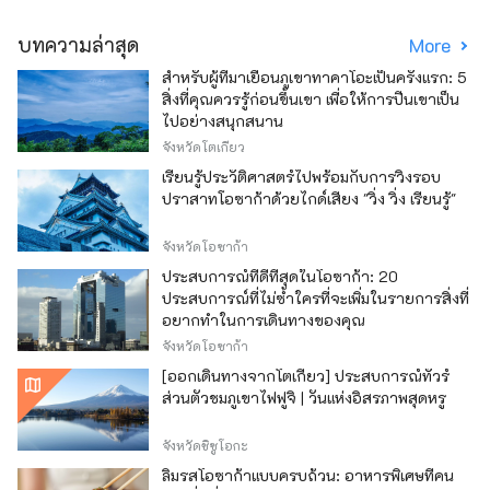
บทความล่าสุด
More
สำหรับผู้ที่มาเยือนภูเขาทาคาโอะเป็นครั้งแรก: 5
สิ่งที่คุณควรรู้ก่อนขึ้นเขา เพื่อให้การปีนเขาเป็น
ไปอย่างสนุกสนาน
จังหวัดโตเกียว
เรียนรู้ประวัติศาสตร์ไปพร้อมกับการวิ่งรอบ
ปราสาทโอซาก้าด้วยไกด์เสียง "วิ่ง วิ่ง เรียนรู้"
จังหวัดโอซาก้า
ประสบการณ์ที่ดีที่สุดในโอซาก้า: 20
ประสบการณ์ที่ไม่ซ้ำใครที่จะเพิ่มในรายการสิ่งที่
อยากทำในการเดินทางของคุณ
จังหวัดโอซาก้า
[ออกเดินทางจากโตเกียว] ประสบการณ์ทัวร์
ส่วนตัวชมภูเขาไฟฟูจิ | วันแห่งอิสรภาพสุดหรู
จังหวัดชิซูโอกะ
ลิ้มรสโอซาก้าแบบครบถ้วน: อาหารพิเศษที่คน