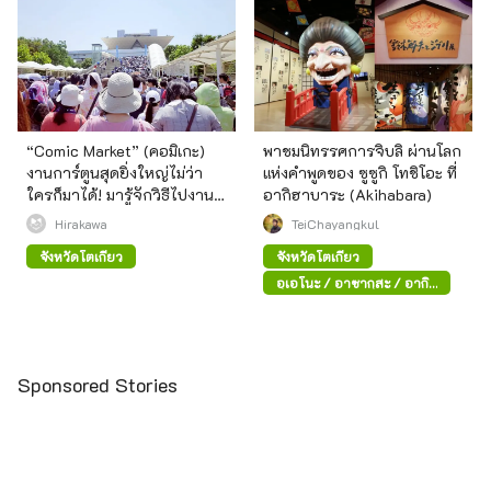
“Comic Market” (คอมิเกะ)
พาชมนิทรรศการจิบลิ ผ่านโลก
งานการ์ตูนสุดยิ่งใหญ่ไม่ว่า
แห่งคำพูดของ ซูซูกิ โทชิโอะ ที่
ใครก็มาได้! มารู้จักวิธีไปงาน
อากิฮาบาระ (Akihabara)
พื้นฐานกัน
Hirakawa
TeiChayangkul
จังหวัดโตเกียว
จังหวัดโตเกียว
อุเอโนะ / อาซากุสะ / อากิ
ฮาบาระ
Sponsored Stories