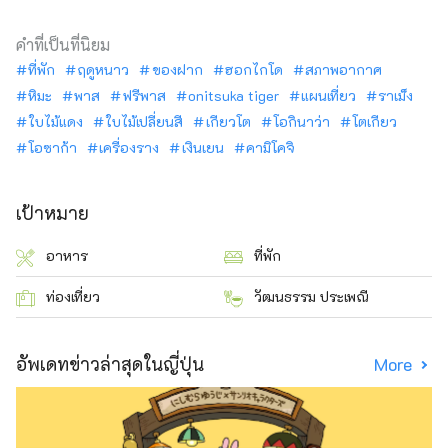
คำที่เป็นที่นิยม
ที่พัก
ฤดูหนาว
ของฝาก
ฮอกไกโด
สภาพอากาศ
หิมะ
พาส
ฟรีพาส
onitsuka tiger
แผนเที่ยว
ราเม็ง
ใบไม้แดง
ใบไม้เปลี่ยนสี
เกียวโต
โอกินาว่า
โตเกียว
โอซาก้า
เครื่องราง
เงินเยน
คามิโคจิ
เป้าหมาย
อาหาร
ที่พัก
ท่องเที่ยว
วัฒนธรรม ประเพณี
อัพเดทข่าวล่าสุดในญี่ปุ่น
More