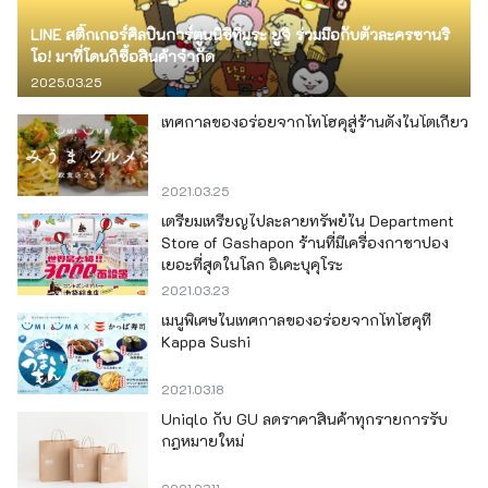
LINE สติ๊กเกอร์ศิลปินการ์ตูนนิชิทีมูระ ยูจิ ร่วมมือกับตัวละครซานริ
โอ! มาที่โดนกิซื้อสินค้าจำกัด
2025.03.25
เทศกาลของอร่อยจากโทโฮคุสู่ร้านดังในโตเกียว
2021.03.25
เตรียมเหรียญไปละลายทรัพย์ใน Department
Store of Gashapon ร้านที่มีเครื่องกาชาปอง
เยอะที่สุดในโลก อิเคะบุคุโระ
2021.03.23
เมนูพิเศษในเทศกาลของอร่อยจากโทโฮคุที่
Kappa Sushi
2021.03.18
Uniqlo กับ GU ลดราคาสินค้าทุกรายการรับ
กฎหมายใหม่
2021.03.11