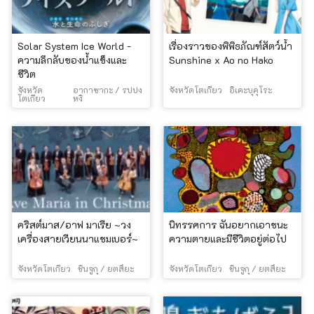
Solar System Ice World -
เรื่องราวของพิพิธภัณฑ์สัตว์น้ำ
ความลึกลับของน้ำแข็งและ
Sunshine x Ao no Hako
ชีวิต
จังหวัด
อากาซากะ / รปปง
จังหวัดโตเกียว
อิเคะบุคุโระ
โตเกียว
หงิ
คริสต์มาส/อาฟ มาเรีย ~วง
นิทรรศการ ฉันอยากเอาชนะ
เครื่องสายเวียนนาแชมเบอร์~
ความตายและมีชีวิตอยู่ต่อไป
จังหวัดโตเกียว
ชินจูกุ / ยตสึยะ
จังหวัดโตเกียว
ชินจูกุ / ยตสึยะ