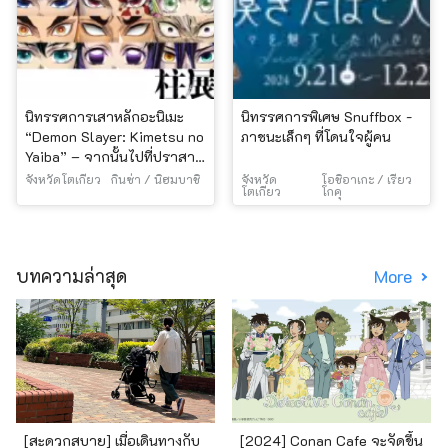
นิทรรศการเสาหลักอะนิเมะ
นิทรรศการพิเศษ Snuffbox -
“Demon Slayer: Kimetsu no
ภาชนะเล็กๆ ที่โดนใจผู้คน
Yaiba” – จากนั้นไปที่ปราสาท
Mugen –
จังหวัดโตเกียว
กินซ่า / นิฮมบาชิ
จังหวัด
โอชิอาเกะ / เรียว
โตเกียว
โกคุ
บทความล่าสุด
More
[สะดวกสบาย] เมื่อเดินทางกับ
[2024] Conan Cafe จะจัดขึ้น