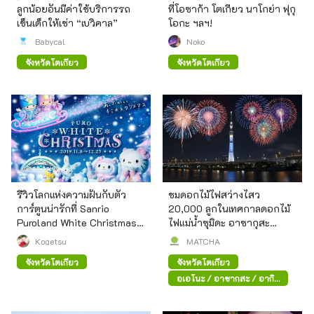
ลูกน้อยอันมีค่าใช้บริการรถ
ที่โอซาก้า โตเกียว นาโกย่า ฟุกุ
เข็นเด็กให้เช่า “เบวิคาล”
โอกะ ฯลฯ!
Babycal
Noko
จังหวัดโตเกียว
จังหวัดโตเกียว
รีวิวโลกแห่งความฝันกับตัว
ชมดอกไม้ไฟสว่างไสว
การ์ตูนน่ารักที่ Sanrio
20,000 ลูกในเทศกาลดอกไม้
Puroland White Christmas
ไฟแม่น้ำซุมิดะ อาซากุสะ
2019" !
(Sumida Fireworks Festival,
Kogetsu
MATCHA
Asakusa)
จังหวัดโตเกียว
จังหวัดโตเกียว
อุเอโนะ / อาซากุสะ / อากิ
ฮาบาระ