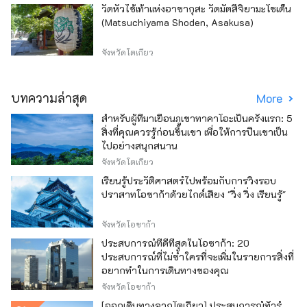
วัดหัวไช้เท้าแห่งอาซากุสะ วัดมัตสึจิยามะโชเด็น
(Matsuchiyama Shoden, Asakusa)
จังหวัดโตเกียว
บทความล่าสุด
More
สำหรับผู้ที่มาเยือนภูเขาทาคาโอะเป็นครั้งแรก: 5
สิ่งที่คุณควรรู้ก่อนขึ้นเขา เพื่อให้การปีนเขาเป็น
ไปอย่างสนุกสนาน
จังหวัดโตเกียว
เรียนรู้ประวัติศาสตร์ไปพร้อมกับการวิ่งรอบ
ปราสาทโอซาก้าด้วยไกด์เสียง "วิ่ง วิ่ง เรียนรู้"
จังหวัดโอซาก้า
ประสบการณ์ที่ดีที่สุดในโอซาก้า: 20
ประสบการณ์ที่ไม่ซ้ำใครที่จะเพิ่มในรายการสิ่งที่
อยากทำในการเดินทางของคุณ
จังหวัดโอซาก้า
[ออกเดินทางจากโตเกียว] ประสบการณ์ทัวร์