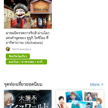
พาชมนิทรรศการจิบลิ ผ่านโลก
แห่งคำพูดของ ซูซูกิ โทชิโอะ ที่
อากิฮาบาระ (Akihabara)
TeiChayangkul
จังหวัดโตเกียว
อุเอโนะ / อาซากุสะ / อากิ
ฮาบาระ
จุดท่องเที่ยวยอดนิยม
More