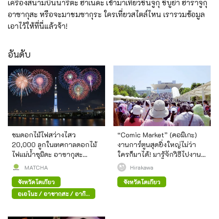
เครื่องสนามบินนาริตะ ฮาเนดะ เข้ามาเที่ยวชินจูกุ ชิบูย่า ฮาราจูกุ
อาซากุสะ หรือจะมาชมซากุระ ใครเที่ยวสไตล์ไหน เรารวมข้อมูล
เอาไว้ให้ที่นี่แล้วจ้า!
อันดับ
ชมดอกไม้ไฟสว่างไสว
“Comic Market” (คอมิเกะ)
20,000 ลูกในเทศกาลดอกไม้
งานการ์ตูนสุดยิ่งใหญ่ไม่ว่า
ไฟแม่น้ำซุมิดะ อาซากุสะ
ใครก็มาได้! มารู้จักวิธีไปงาน
(Sumida Fireworks Festival,
พื้นฐานกัน
MATCHA
Hirakawa
Asakusa)
จังหวัดโตเกียว
จังหวัดโตเกียว
อุเอโนะ / อาซากุสะ / อากิ
ฮาบาระ