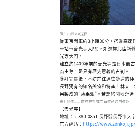
照片由Pixta提供
從東京開車約3小時30分，搭乘高速
車站→善光寺大門)。如選擇北陸新
光寺大門。
建立約1400年前的善光寺是日本
為主尊，是具有歷史意義的古刹。
參拜完畢後，不妨前往通往參道的仲
長野獨有的知名美食和特產店林立，您
果製成的"蘋果派"。若想悠閒地逛
※1 參道...... 前往神社或寺廟時通過的道路。
【善光寺】
地址：〒380-0851 長野縣長野市大
官方網站：
https://www.zenkoji.jp