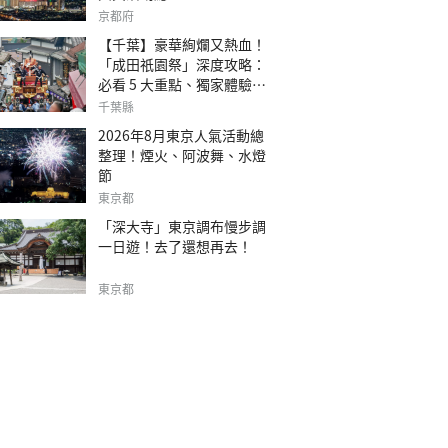
京都府
【千葉】豪華絢爛又熱血！
「成田祇園祭」深度攻略：
必看 5 大重點、獨家體驗指
南
千葉縣
2026年8月東京人氣活動總
整理！煙火、阿波舞、水燈
節
東京都
「深大寺」東京調布慢步調
一日遊！去了還想再去！
東京都