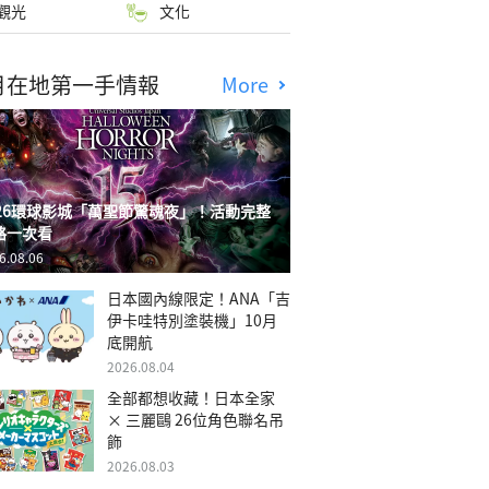
觀光
文化
月在地第一手情報
More
026環球影城「萬聖節驚魂夜」！活動完整
略一次看
6.08.06
日本國內線限定！ANA「吉
伊卡哇特別塗裝機」10月
底開航
2026.08.04
全部都想收藏！日本全家
× 三麗鷗 26位角色聯名吊
飾
2026.08.03