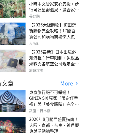
小時中文管家安心支援，步
行可達星野溫泉，適合家庭
旅行、三代同遊與紀念日的
長野縣
森林高質感包棟別墅「輕井
【2026大阪購物】梅田逛
澤森四季VILLA」
街購物完全攻略！17間百
貨公司和購物商場懶人包
大阪府
【2026最新】日本出境必
知流程：行李限制、免稅品
規範與各航空公司規定全攻
略
旅遊攻略
新文章
More
東京旅行絕不可錯過！
GINZA SIX 獨家「限定伴手
禮」與「美食體驗」完全指
南
銀座・日本橋
2026年8月關西盛夏指南！
大阪、京都、奈良、神戶慶
典與活動總整理