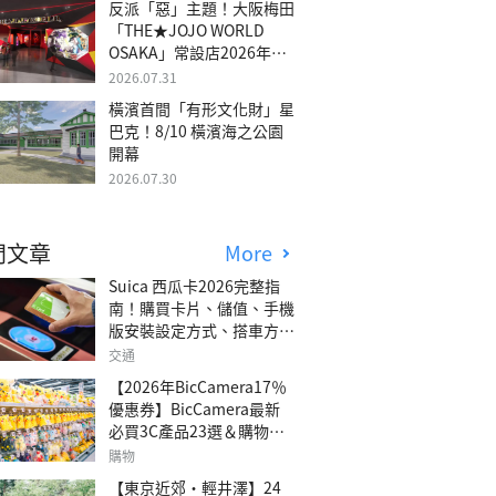
反派「惡」主題！大阪梅田
「THE★JOJO WORLD
OSAKA」常設店2026年冬
季開幕
2026.07.31
橫濱首間「有形文化財」星
巴克！8/10 橫濱海之公園
開幕
2026.07.30
門文章
More
Suica 西瓜卡2026完整指
南！購買卡片、儲值、手機
版安裝設定方式、搭車方
法、常見問題解答！
交通
【2026年BicCamera17％
優惠券】BicCamera最新
必買3C產品23選＆購物攻
略
購物
【東京近郊・輕井澤】24