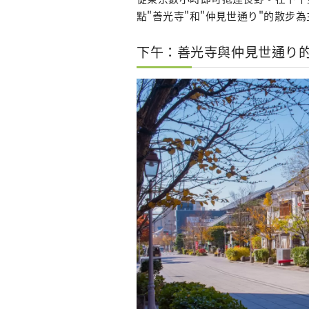
點"善光寺"和"仲見世通り"的散步
下午：善光寺與仲見世通り