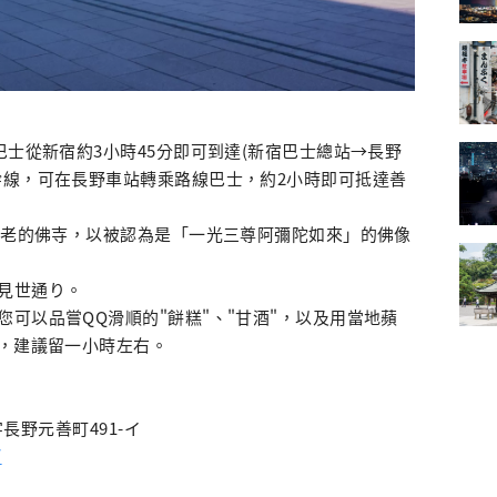
巴士從新宿約3小時45分即可到達(新宿巴士總站→長野
幹線，可在長野車站轉乘路線巴士，約2小時即可抵達善
最古老的佛寺，以被認為是「一光三尊阿彌陀如來」的佛像
見世通り。
可以品嘗QQ滑順的"餅糕"、"甘酒"，以及用當地蘋
逛，建議留一小時左右。
字長野元善町491-イ
/