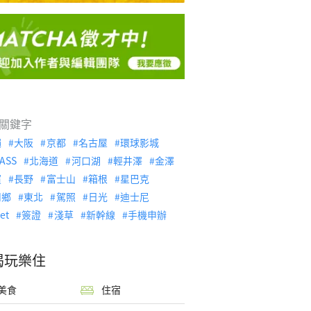
關鍵字
繩
大阪
京都
名古屋
環球影城
ASS
北海道
河口湖
輕井澤
金澤
濱
長野
富士山
箱根
星巴克
川鄉
東北
駕照
日光
迪士尼
let
簽證
淺草
新幹線
手機申辦
喝玩樂住
美食
住宿