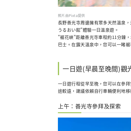
照片由Pixta提供
長野善光寺周邊擁有眾多天然溫泉，
うるおい館"體驗一日溫泉遊。
"裾花峽"距離善光寺車程約11分
巴士。在露天溫泉中，您可以一睹裾
一日遊(早晨至晚間)觀
一日遊行程從早至晚，您可以在參拜
途較遠，建議依賴自行車輛便利地移
上午：善光寺參拜及探索