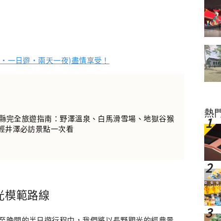
・一日遊・兩天一夜)盡情享受！
熱
長野縣完全旅遊指南：野澤溫泉、白馬滑雪場、地獄谷猴
輕井澤必訪景點一次看
光模範路線
至晚間的半日遊行程中，我們將以長野觀光的經典景