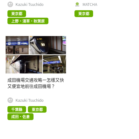
Kazuki Tsuchido
MATCHA
東京都
東京都
上野・淺草・秋葉原
成田機場交通攻略ー怎樣又快
又便宜地前往成田機場？
Kazuki Tsuchido
千葉縣
東京都
成田・佐倉