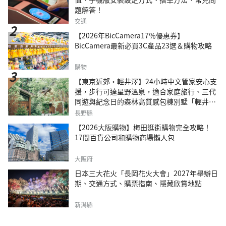
題解答！
交通
【2026年BicCamera17％優惠券】
BicCamera最新必買3C產品23選＆購物攻略
購物
【東京近郊・輕井澤】24小時中文管家安心支
援，步行可達星野溫泉，適合家庭旅行、三代
同遊與紀念日的森林高質感包棟別墅「輕井澤
森四季VILLA」
長野縣
【2026大阪購物】梅田逛街購物完全攻略！
17間百貨公司和購物商場懶人包
大阪府
日本三大花火「長岡花火大會」2027年舉辦日
期、交通方式、購票指南、隱藏欣賞地點
新潟縣