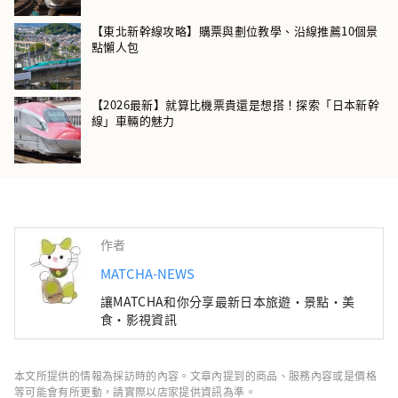
【東北新幹線攻略】購票與劃位教學、沿線推薦10個景
點懶人包
【2026最新】就算比機票貴還是想搭！探索「日本新幹
線」車輛的魅力
作者
MATCHA-NEWS
讓MATCHA和你分享最新日本旅遊・景點・美
食・影視資訊
本文所提供的情報為採訪時的內容。文章內提到的商品、服務內容或是價格
等可能會有所更動，請實際以店家提供資訊為準。