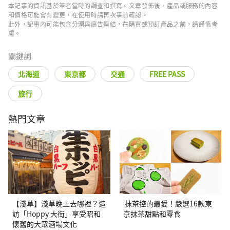
本記事的資訊基於筆者當時的調查和撰寫。文章發佈後，產品或服務的內容
和價格可能會有變更，在使用時請再次事前確認。
此外，記事內可能包含分潤與廣告連結，在購買或預訂產品之前，請謹慎考
慮。
關鍵詞
北海道
東京都
交通
FREE PASS
旅行
熱門文章
【淺草】淺草晚上去哪裡？造
抹茶控的最愛！嚴選16款東
訪「Hoppy 大街」享受昭和
京抹茶甜點和零食
懷舊的大眾酒場文化