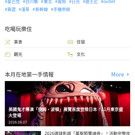
星巴克
白川鄉
東北
駕照
日光
迪士尼
outlet
簽證
淺草
新幹線
手機申辦
吃喝玩樂住
美食
住宿
觀光
文化
本月在地第一手情報
More
美國鬼才導演「提姆・波頓」展覽首度登陸日本！11月東京盛
大登場
2026.08.07
2026環球影城「萬聖節驚魂夜」！活動完整攻