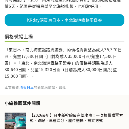
續6天，範圍是從福島縣至北海道札幌，也相當好用。
KKday購買東日本・南北海道鐵路周遊券
價格微幅上揚
「東日本・南北海道鐵路周遊券」的價格將調整為成人35,370日
圓，兒童17,680日圓（目前為成人35,000日圓/兒童17,500日
圓）。「東北・南北海道鐵路周遊券」的價格將調整為成人
30,640日圓，兒童15,320日圓（目前為成人30,000日圓/兒童
15,000日圓）。
本文根據
JR東日本
的新聞稿編譯、轉載
小編推薦延伸閱讀
【2026最新】日本新幹線最完整攻略！一次搞懂購票方
式、路線、車種區分、座位選擇、搭乘方式