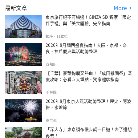
最新文章
More
東京旅行絕不可錯過！GINZA SIX 獨家「限定
伴手禮」與「美食體驗」完全指南
銀座・日本橋
2026年8月關西盛夏指南！大阪、京都、奈
良、神戶慶典與活動總整理
京都府
【千葉】豪華絢爛又熱血！「成田祇園祭」深
度攻略：必看 5 大重點、獨家體驗指南
千葉縣
2026年8月東京人氣活動總整理！煙火、阿波
舞、水燈節
東京都
「深大寺」東京調布慢步調一日遊！去了還想
再去！