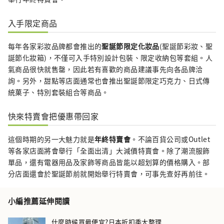
入手限定商品
每年各家彩妝品牌都會推出的
聖誕節限定化妝品
(聖誕節彩妝、聖
誕節化妝箱)，不僅可入手特別設計包裝、限定收納包等套組。人
氣商品很快就售罄，因此若有喜歡的商品建議事先向各品牌洽
詢。另外，甜點等店面通常也會推出聖誕節限定巧克力、日式傳
統菓子、特別套裝組合等商品。
快來特賣會把優惠帶回家
這個時期的另一大魅力就是
年終特賣會
。不論百貨公司或Outlet
等各家店面將會舉行「全面出清」大減價特賣會。除了潮流服飾
單品，還有電器用品及家飾等商品皆能以超划算的價格購入。部
分店面還會於聖誕節前就開始舉行特賣會，可事先查好再前往。
小編推薦延伸閱讀
什麼時候買最便宜?日本折扣季大整理