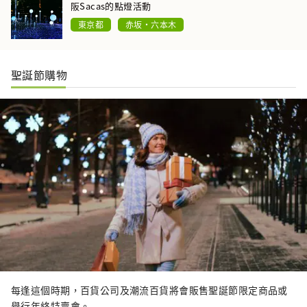
阪Sacas的點燈活動
東京都
赤坂・六本木
聖誕節購物
每逢這個時期，百貨公司及潮流百貨將會販售聖誕節限定商品或
舉行年終特賣會。