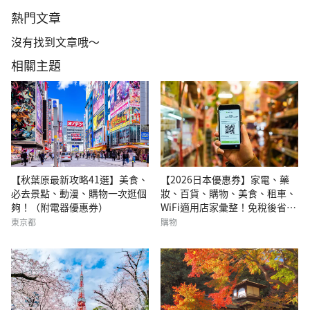
熱門文章
沒有找到文章哦～
相關主題
【秋葉原最新攻略41選】美食、
【2026日本優惠券】家電、藥
必去景點、動漫、購物一次逛個
妝、百貨、購物、美食、租車、
夠！（附電器優惠券）
WiFi適用店家彙整！免稅後省上
加省！
東京都
購物