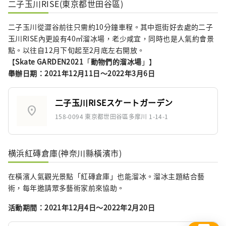
二子玉川RISE(東京都世田谷區)
二子玉川從澀谷前往只需約10分鐘車程。其中逛街好去處的二子
玉川RISE內更設有40㎡溜冰場，老少咸宜，同時也是人氣約會景
點。以往自12月下旬起至2月底左右開放。
【
Skate GARDEN2021
「
動物們的溜冰場
」】
舉辦日期：2021年12月11日～2022年3月6日
二子玉川RISEスケートガーデン
location_on
158-0094 東京都世田谷區多摩川 1-14-1
横浜紅磚倉庫(神奈川縣橫濱市)
在橫濱人氣觀光景點「紅磚倉庫」也能溜冰。溜冰主題結合藝
術，每年邀請眾多藝術家前來協助。
活動期間：2021年12月4日～2022年2月20日