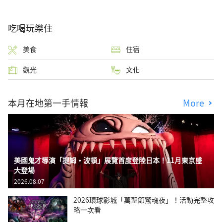
吃喝玩樂住
美食
住宿
觀光
文化
本月在地第一手情報
More
美國鬼才導演「提姆・波頓」展覽首度登陸日本！11月東京盛
大登場
2026.08.07
2026環球影城「萬聖節驚魂夜」！活動完整攻
略一次看