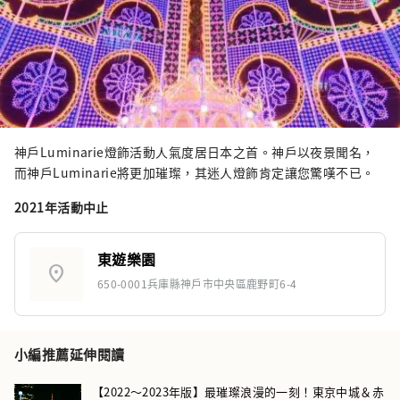
神戶Luminarie燈飾活動人氣度居日本之首。神戶以夜景聞名，
而神戶Luminarie將更加璀璨，其迷人燈飾肯定讓您驚嘆不已。
2021年活動中止
東遊樂園
location_on
650-0001兵庫縣神戶市中央區鹿野町6-4
小編推薦延伸閱讀
【2022〜2023年版】最璀璨浪漫的一刻！東京中城＆赤