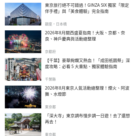
東京旅行絕不可錯過！GINZA SIX 獨家「限定
伴手禮」與「美食體驗」完全指南
銀座・日本橋
2026年8月關西盛夏指南！大阪、京都、奈
良、神戶慶典與活動總整理
京都府
【千葉】豪華絢爛又熱血！「成田祇園祭」深
度攻略：必看 5 大重點、獨家體驗指南
千葉縣
2026年8月東京人氣活動總整理！煙火、阿波
舞、水燈節
東京都
「深大寺」東京調布慢步調一日遊！去了還想
再去！
東京都