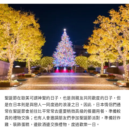
聖誕節在歐美可謂神聖的日子，也是與親友共同歡度的日子，但
是在日本則是與戀人一同度過的浪漫之日。因此，日本情侶們通
常在聖誕節會前往比平常常去還要稍微高級的餐廳用餐、準備較
貴的禮物交換；也有人會邀請朋友們參加聖誕節派對，準備好炸
雞、裝飾蛋糕，邊飲酒邊交換禮物，度過歡樂一日。