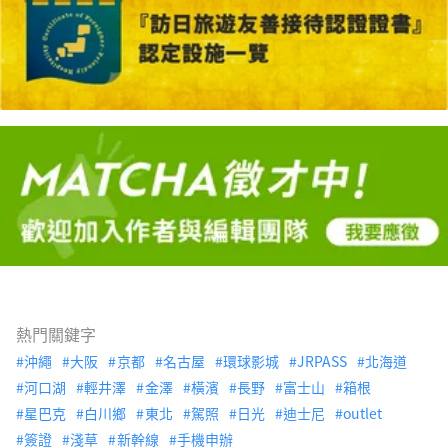
熱門關鍵字
沖繩
大阪
京都
名古屋
環球影城
JRPASS
北海道
河口湖
輕井澤
金澤
橫濱
長野
富士山
箱根
星巴克
白川鄉
東北
駕照
日光
迪士尼
outlet
簽證
淺草
新幹線
手機申辦