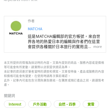
作者
MATCHA
這是MATCHA編輯部的官方帳號，來自世
界各地的熱愛日本的編輯與作者們在這里
會提供各種關於日本旅行的實用且有趣的
more
資訊。關於文章內容，也是由MATCHA編
輯們實際進行調查、採訪，或是搜集了豐
富的旅遊情報後，根據這些資訊來撰寫文
本文所提供的情報為採訪時的內容。文章內提到的商品、服務內容或是價格
章。
等可能會有所更動，請實際以店家提供資訊為準。
本記事的資訊基於筆者當時的調查和撰寫。文章發佈後，產品或服務的內容
和價格可能會有變更，在使用時請再次事前確認。
此外，記事內可能包含分潤與廣告連結，在購買或預訂產品之前，請謹慎考
慮。
關鍵詞
Interest
戶外活動
自然・四季
賞雪