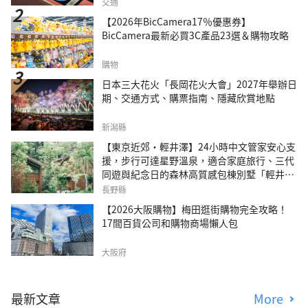
交通
【2026年BicCamera17％優惠券】
BicCamera最新必買3C產品23選＆購物攻略
購物
日本三大花火「長岡花火大會」2027年舉辦日
期、交通方式、購票指南、隱藏欣賞地點
新潟縣
【東京近郊・輕井澤】24小時中文管家安心支
援，步行可達星野溫泉，適合家庭旅行、三代
同遊與紀念日的森林高質感包棟別墅「輕井澤
森四季VILLA」
長野縣
【2026大阪購物】梅田逛街購物完全攻略！
17間百貨公司和購物商場懶人包
大阪府
最新文章
More