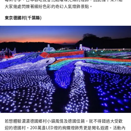
大家幾處閃爍著繽紛色彩的奇幻人氣燈飾景點。
東京德國村(千葉縣)
若想體驗濃濃德國鄉村小鎮風情及德國佳餚，就不得錯過大受歡
迎的德國村。200萬盞LED燈的絢爛燈飾秀更是聞名遐邇。活動內