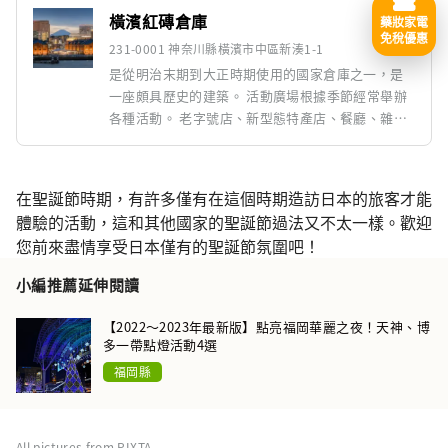
橫濱紅磚倉庫
藥妝家電
免稅優惠
231-0001 神奈川縣橫濱市中區新湊1-1
是從明治末期到大正時期使用的國家倉庫之一，是
一座頗具歷史的建築。 活動廣場根據季節經常舉辦
各種活動。 老字號店、新型態特產店、餐廳、雜貨
店等橫濱典型的時尚店舖鱗次櫛比。 *咖啡廳的營業
時間因店鋪而異。 *2樓空間和3樓大廳的營業時間因
活動而異。
在聖誕節時期，有許多僅有在這個時期造訪日本的旅客才能
體驗的活動，這和其他國家的聖誕節過法又不太一樣。歡迎
您前來盡情享受日本僅有的聖誕節氛圍吧！
小編推薦延伸閱讀
【2022〜2023年最新版】點亮福岡華麗之夜！天神、博
多一帶點燈活動4選
福岡縣
All pictures from PIXTA