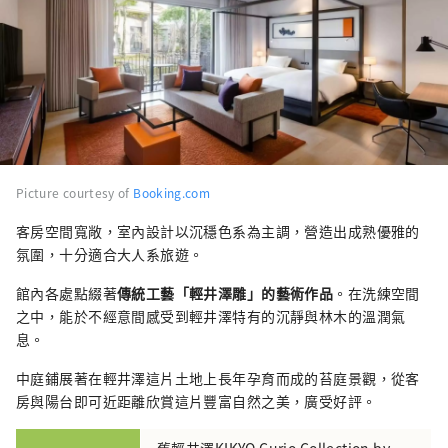
Picture courtesy of
Booking.com
客房空間寬敞，室內設計以沉穩色系為主調，營造出成熟優雅的
氛圍，十分適合大人系旅遊。
館內各處點綴著
傳統工藝「輕井澤雕」的藝術作品
。在洗練空間
之中，能於不經意間感受到輕井澤特有的沉靜與林木的溫潤氣
息。
中庭鋪展著在輕井澤這片土地上長年孕育而成的苔庭景觀，從客
房與陽台即可近距離欣賞這片豐富自然之美，廣受好評。