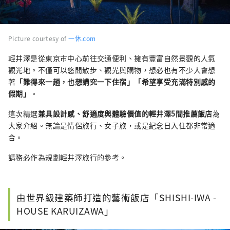
Picture courtesy of
一休.com
輕井澤是從東京市中心前往交通便利、擁有豐富自然景觀的人氣
觀光地。不僅可以悠閒散步、觀光與購物，想必也有不少人會想
著
「難得來一趟，也想講究一下住宿」「希望享受充滿特別感的
假期」
。
這次精選
兼具設計感、舒適度與體驗價值的輕井澤5間推薦飯店
為
大家介紹。無論是情侶旅行、女子旅，或是紀念日入住都非常適
合。
請務必作為規劃輕井澤旅行的參考。
由世界級建築師打造的藝術飯店「SHISHI-IWA -
HOUSE KARUIZAWA」