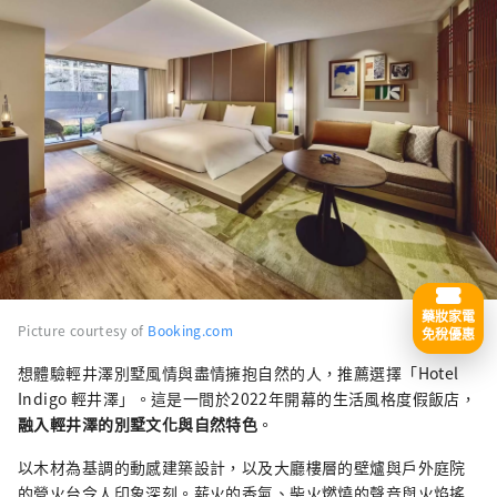
藥妝家電
Picture courtesy of
Booking.com
免稅優惠
想體驗輕井澤別墅風情與盡情擁抱自然的人，推薦選擇「Hotel
Indigo 輕井澤」。這是一間於2022年開幕的生活風格度假飯店，
融入輕井澤的別墅文化與自然特色
。
以木材為基調的動感建築設計，以及大廳樓層的壁爐與戶外庭院
的營火台令人印象深刻。薪火的香氣、柴火燃燒的聲音與火焰搖