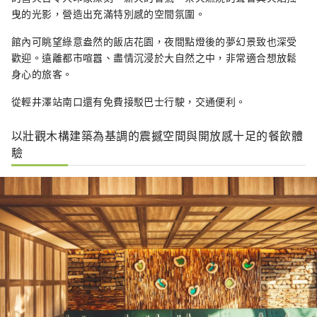
曳的光影，營造出充滿特別感的空間氛圍。
館內可眺望綠意盎然的飯店花園，夜間點燈後的夢幻景致也深受
歡迎。遠離都市喧囂、盡情沉浸於大自然之中，非常適合想放鬆
身心的旅客。
從輕井澤站南口還有免費接駁巴士行駛，交通便利。
以壯觀木構建築為基調的震撼空間與開放感十足的餐飲體
驗