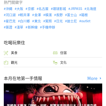
熱門關鍵字
沖繩
大阪
京都
名古屋
環球影城
JRPASS
北海道
河口湖
輕井澤
金澤
橫濱
長野
富士山
箱根
星巴克
白川鄉
東北
駕照
日光
迪士尼
outlet
簽證
淺草
新幹線
手機申辦
吃喝玩樂住
美食
住宿
觀光
文化
本月在地第一手情報
More
美國鬼才導演「提姆・波頓」展覽首度登陸日本！11月東京盛