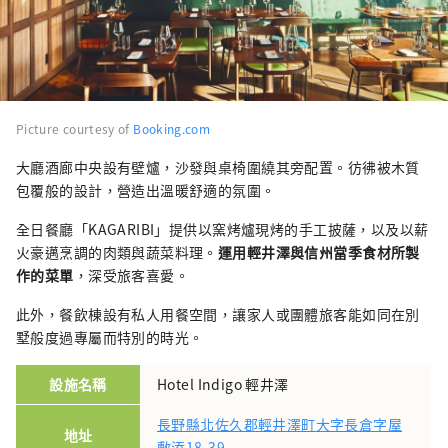
Picture courtesy of
Booking.com
大廳酒廊中央設有壁爐，沙發與桌椅圍繞其旁配置。彷彿被木質
包覆般的設計，營造出溫暖舒適的氛圍。
全日餐廳「KAGARIBI」提供以窯烤爐現烤的手工披薩，以及以薪
火豪邁烹調的肉類與蔬菜料理。
運用輕井澤與信州當季食材所製
作的菜單
，深受旅客喜愛。
此外，餐飲棟設有私人用餐空間，讓家人或團體旅客能如同在別
墅般度過專屬而特別的時光。
設施名稱
Hotel Indigo 輕井澤
長野縣北佐久郡輕井澤町大字長倉字屋
地址
敷添18-39