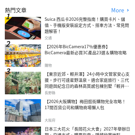
熱門文章
More
Suica 西瓜卡2026完整指南！購買卡片、儲
值、手機版安裝設定方式、搭車方法、常見問
題解答！
交通
【2026年BicCamera17％優惠券】
BicCamera最新必買3C產品23選＆購物攻略
購物
【東京近郊・輕井澤】24小時中文管家安心支
援，步行可達星野溫泉，適合家庭旅行、三代
同遊與紀念日的森林高質感包棟別墅「輕井澤
森四季VILLA」
長野縣
【2026大阪購物】梅田逛街購物完全攻略！
17間百貨公司和購物商場懶人包
大阪府
日本三大花火「長岡花火大會」2027年舉辦日
期、交通方式、購票指南、隱藏欣賞地點