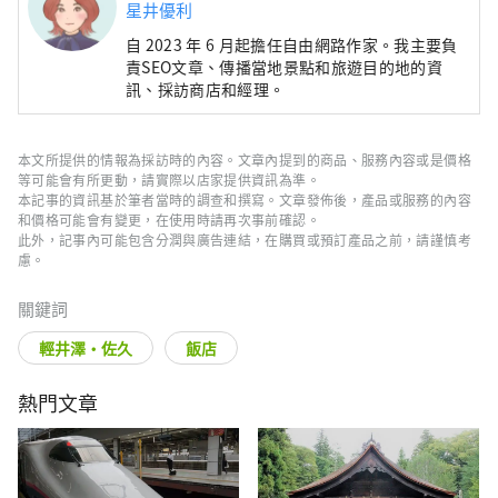
星井優利
自 2023 年 6 月起擔任自由網路作家。我主要負
責SEO文章、傳播當地景點和旅遊目的地的資
訊、採訪商店和經理。
本文所提供的情報為採訪時的內容。文章內提到的商品、服務內容或是價格
等可能會有所更動，請實際以店家提供資訊為準。
本記事的資訊基於筆者當時的調查和撰寫。文章發佈後，產品或服務的內容
和價格可能會有變更，在使用時請再次事前確認。
此外，記事內可能包含分潤與廣告連結，在購買或預訂產品之前，請謹慎考
慮。
關鍵詞
輕井澤・佐久
飯店
熱門文章