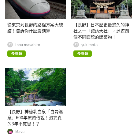
從東京到長野的路程方案大總
【長野】日本歷史最悠久的神
結！告訴你什麼最划算
社之一「諏訪大社」，巡遊四
個不同面貌的建築物！
Inou masahiro
yukimoto
長野縣
長野縣
【長野】神秘乳白泉「白骨溫
泉」600年療癒傳說！泡完真
的3年不感冒！？
Mayu