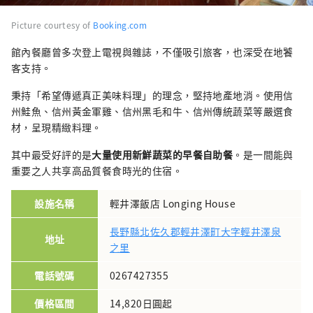
Picture courtesy of
Booking.com
館內餐廳曾多次登上電視與雜誌，不僅吸引旅客，也深受在地饕
客支持。
秉持「希望傳遞真正美味料理」的理念，堅持地產地消。使用信
州鮭魚、信州黃金軍雞、信州黑毛和牛、信州傳統蔬菜等嚴選食
材，呈現精緻料理。
其中最受好評的是
大量使用新鮮蔬菜的早餐自助餐
。是一間能與
重要之人共享高品質餐食時光的住宿。
設施名稱
輕井澤飯店 Longing House
長野縣北佐久郡輕井澤町大字輕井澤泉
地址
之里
電話號碼
0267427355
價格區間
14,820日圓起