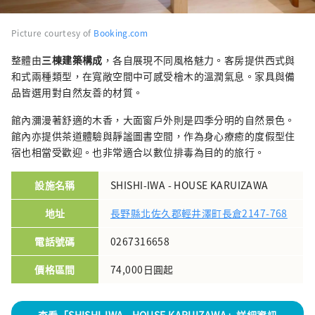
Picture courtesy of
Booking.com
整體由
三棟建築構成
，各自展現不同風格魅力。客房提供西式與
和式兩種類型，在寬敞空間中可感受檜木的溫潤氣息。家具與備
品皆選用對自然友善的材質。
館內瀰漫著舒適的木香，大面窗戶外則是四季分明的自然景色。
館內亦提供茶道體驗與靜謐圖書空間，作為身心療癒的度假型住
宿也相當受歡迎。也非常適合以數位排毒為目的的旅行。
設施名稱
SHISHI-IWA - HOUSE KARUIZAWA
地址
長野縣北佐久郡輕井澤町長倉2147-768
電話號碼
0267316658
價格區間
74,000日圓起
查看「SHISHI-IWA - HOUSE KARUIZAWA」詳細資訊