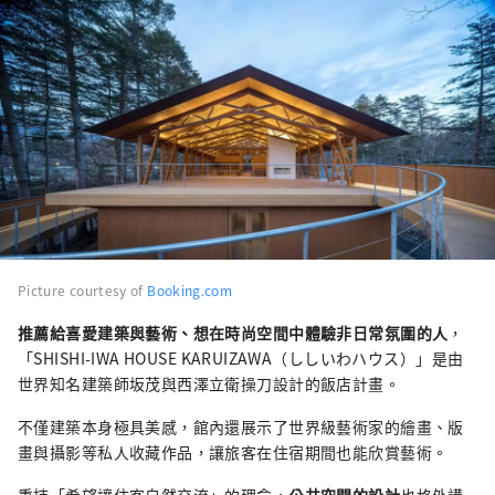
Picture courtesy of
Booking.com
推薦給喜愛建築與藝術、想在時尚空間中體驗非日常氛圍的人
，
「SHISHI-IWA HOUSE KARUIZAWA（ししいわハウス）」是由
世界知名建築師坂茂與西澤立衛操刀設計的飯店計畫。
不僅建築本身極具美感，館內還展示了世界級藝術家的繪畫、版
畫與攝影等私人收藏作品，讓旅客在住宿期間也能欣賞藝術。
秉持「希望讓住客自然交流」的理念，
公共空間的設計
也格外講