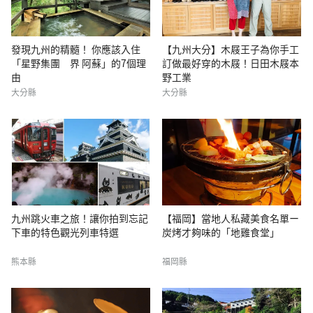
發現九州的精髓！ 你應該入住
【九州大分】木屐王子為你手工
「星野集團 界 阿蘇」的7個理
訂做最好穿的木屐！日田木屐本
由
野工業
大分縣
大分縣
九州跳火車之旅！讓你拍到忘記
【福岡】當地人私藏美食名單ー
下車的特色觀光列車特選
炭烤才夠味的「地雞食堂」
熊本縣
福岡縣