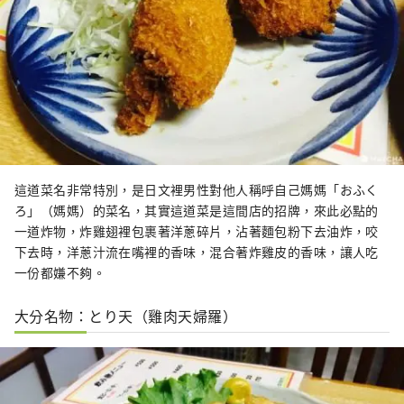
這道菜名非常特別，是日文裡男性對他人稱呼自己媽媽「おふく
ろ」（媽媽）的菜名，其實這道菜是這間店的招牌，來此必點的
一道炸物，炸雞翅裡包裹著洋蔥碎片，沾著麵包粉下去油炸，咬
下去時，洋蔥汁流在嘴裡的香味，混合著炸雞皮的香味，讓人吃
一份都嫌不夠。
大分名物：とり天（雞肉天婦羅）