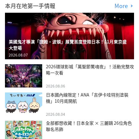
本月在地第一手情報
More
美國鬼才導演「提姆・波頓」展覽首度登陸日本！11月東京盛
大登場
2026.08.07
2026環球影城「萬聖節驚魂夜」！活動完整攻
略一次看
2026.08.06
日本國內線限定！ANA「吉伊卡哇特別塗裝
機」10月底開航
2026.08.04
全部都想收藏！日本全家 × 三麗鷗 26位角色
聯名吊飾