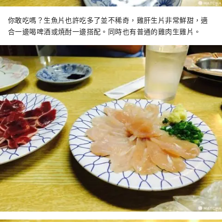
你敢吃嗎？生魚片也許吃多了並不稀奇，雞肝生片非常鮮甜，適
合一邊喝啤酒或焼酎一邊搭配。同時也有普通的雞肉生雞片。