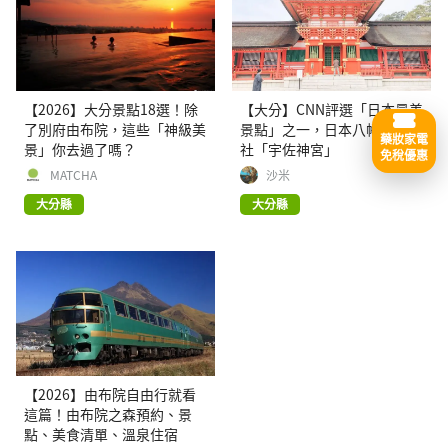
【2026】大分景點18選！除
【大分】CNN評選「日本最美
了別府由布院，這些「神級美
景點」之一，日本八幡宮總本
藥妝家電
景」你去過了嗎？
社「宇佐神宮」
免稅優惠
MATCHA
沙米
大分縣
大分縣
【2026】由布院自由行就看
這篇！由布院之森預約、景
點、美食清單、溫泉住宿