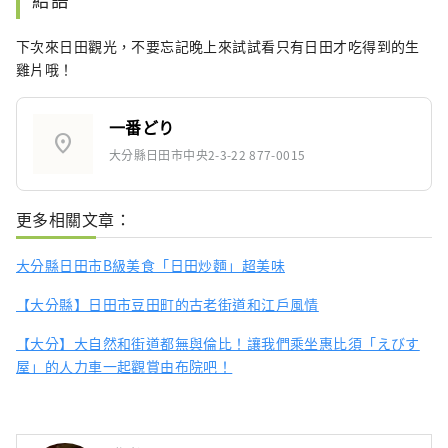
下次來日田觀光，不要忘記晚上來試試看只有日田才吃得到的生
雞片哦！
一番どり
location_on
大分縣日田市中央2-3-22 877-0015
更多相關文章：
大分縣日田市B級美食「日田炒麵」超美味
【大分縣】日田市豆田町的古老街道和江戶風情
【大分】大自然和街道都無與倫比！讓我們乘坐惠比須「えびす
屋」的人力車一起觀賞由布院吧！