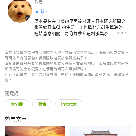
作者
peikie
原本是住在台灣的平面設計師。日本研究所畢之
後開始日本OL的生活，工作與地方創生與海外
more
連結息息相關，每分每秒都是刺激與矛盾的過
程。【http://peikie1.pixnet.net/blog】
本文所提供的情報為採訪時的內容。文章內提到的商品、服務內容或是價格
等可能會有所更動，請實際以店家提供資訊為準。
本記事的資訊基於筆者當時的調查和撰寫。文章發佈後，產品或服務的內容
和價格可能會有變更，在使用時請再次事前確認。
此外，記事內可能包含分潤與廣告連結，在購買或預訂產品之前，請謹慎考
慮。
關鍵詞
大分縣
美食
Interest
熱門文章