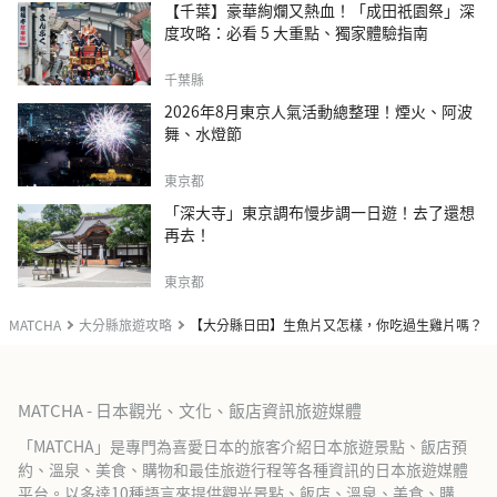
【千葉】豪華絢爛又熱血！「成田祇園祭」深
度攻略：必看 5 大重點、獨家體驗指南
千葉縣
2026年8月東京人氣活動總整理！煙火、阿波
舞、水燈節
東京都
「深大寺」東京調布慢步調一日遊！去了還想
再去！
東京都
MATCHA
大分縣旅遊攻略
【大分縣日田】生魚片又怎樣，你吃過生雞片嗎？
MATCHA - 日本觀光、文化、飯店資訊旅遊媒體
「MATCHA」是專門為喜愛日本的旅客介紹日本旅遊景點、飯店預
約、溫泉、美食、購物和最佳旅遊行程等各種資訊的日本旅遊媒體
平台。以多達10種語言來提供觀光景點、飯店、溫泉、美食、購