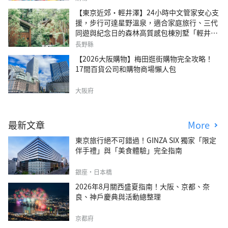
【東京近郊・輕井澤】24小時中文管家安心支
援，步行可達星野溫泉，適合家庭旅行、三代
同遊與紀念日的森林高質感包棟別墅「輕井澤
森四季VILLA」
長野縣
【2026大阪購物】梅田逛街購物完全攻略！
17間百貨公司和購物商場懶人包
大阪府
最新文章
More
東京旅行絕不可錯過！GINZA SIX 獨家「限定
伴手禮」與「美食體驗」完全指南
銀座・日本橋
2026年8月關西盛夏指南！大阪、京都、奈
良、神戶慶典與活動總整理
京都府