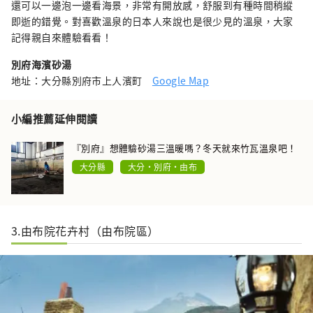
還可以一邊泡一邊看海景，非常有開放感，舒服到有種時間稍縱
即逝的錯覺。對喜歡溫泉的日本人來說也是很少見的溫泉，大家
記得親自來體驗看看！
別府海濱砂湯
地址：大分縣別府市上人濱町
Google Map
小編推薦延伸閱讀
『別府』想體驗砂湯三溫暖嗎？冬天就來竹瓦溫泉吧！
大分縣
大分・別府・由布
3.由布院花卉村（由布院區）