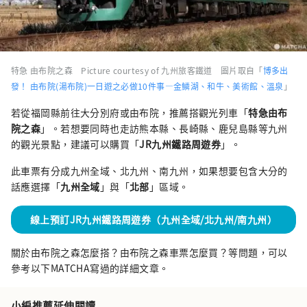
特急 由布院之森 Picture courtesy of 九州旅客鐵道 圖片取自「
博多出
發！ 由布院(湯布院)一日遊之必做10件事―金鱗湖、和牛、美術館、溫泉
」
若從福岡縣前往大分別府或由布院，推薦搭觀光列車「
特急由布
院之森
」。若想要同時也走訪熊本縣、長崎縣、鹿兒島縣等九州
的觀光景點，建議可以購買「
JR九州鐵路周遊券
」。
此車票有分成九州全域、北九州、南九州，如果想要包含大分的
話應選擇「
九州全域
」與「
北部
」區域。
線上預訂JR九州鐵路周遊券（九州全域/北九州/南九州）
關於由布院之森怎麼搭？由布院之森車票怎麼買？等問題，可以
參考以下MATCHA寫過的詳細文章。
小編推薦延伸閱讀