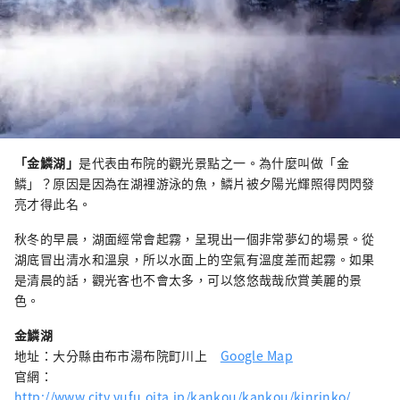
「金鱗湖」
是代表由布院的觀光景點之一。為什麼叫做「金
鱗」？原因是因為在湖裡游泳的魚，鱗片被夕陽光輝照得閃閃發
亮才得此名。
秋冬的早晨，湖面經常會起霧，呈現出一個非常夢幻的場景。從
湖底冒出清水和溫泉，所以水面上的空氣有溫度差而起霧。如果
是清晨的話，觀光客也不會太多，可以悠悠哉哉欣賞美麗的景
色。
金鱗湖
地址：大分縣由布市湯布院町川上
Google Map
官網：
http://www.city.yufu.oita.jp/kankou/kankou/kinrinko/