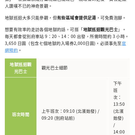
人讚嘆不已的神奇景觀。
地獄巡迴大多只能參觀，但
有些區域會提供足湯
，可免費泡腳。
想要有效率的走訪各個地獄的話，可搭「
地獄巡迴觀光巴士
」。
毎天都會從別府車站 9：20、14：00 出發，所需時間約 3 小時。
3,650 日圓（包含七個地獄的入場券2,000日圓)。必須事先至
官
網預約
。
地獄巡迴觀
觀光巴士細節
光巴士
下午
班
次：
13:50
上午班次：09:10 (北濱始發) /
(北濱
班次時間
09:20 (別府站前)
始發)
/
14:00