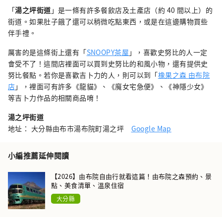
「
湯之坪街道
」是一條有許多餐飲店及土產店（約 40 間以上）的
街道。如果肚子餓了還可以稍微吃點東西，或是在這邊購物買些
伴手禮。
厲害的是這條街上還有「
SNOOPY茶屋
」，喜歡史努比的人一定
會受不了！這間店裡面可以買到史努比的和風小物，還有提供史
努比餐點。若你是喜歡吉卜力的人，則可以到「
橡果之森 由布院
店
」，裡面可有許多《龍貓》、《魔女宅急便》、《神隱少女》
等吉卜力作品的相關商品唷！
湯之坪街道
地址： 大分縣由布市湯布院町湯之坪
Google Map
小編推薦延伸閱讀
【2026】由布院自由行就看這篇！由布院之森預約、景
點、美食清單、溫泉住宿
大分縣