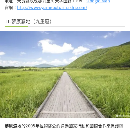
地址：大分縣玖珠郡九重町大字田野 1208
Google Map
官網：
http://www.yumeooturihashi.com/
11.蓼原濕地（九重區）
蓼原濕地
於2005年拉姆薩公約通過國家行動和國際合作來保護與