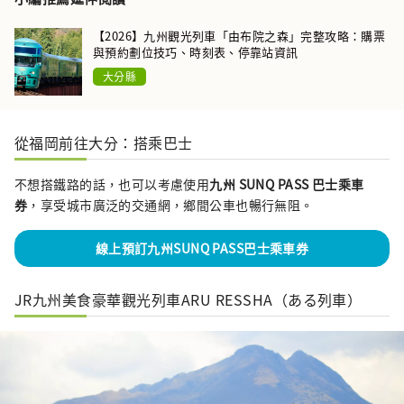
【2026】九州觀光列車「由布院之森」完整攻略：購票
與預約劃位技巧、時刻表、停靠站資訊
大分縣
從福岡前往大分：搭乘巴士
不想搭鐵路的話，也可以考慮使用
九州 SUNQ PASS 巴士乘車
券
，享受城市廣泛的交通網，鄉間公車也暢行無阻。
線上預訂九州SUNQ PASS巴士乘車券
JR九州美食豪華觀光列車ARU RESSHA（ある列車）