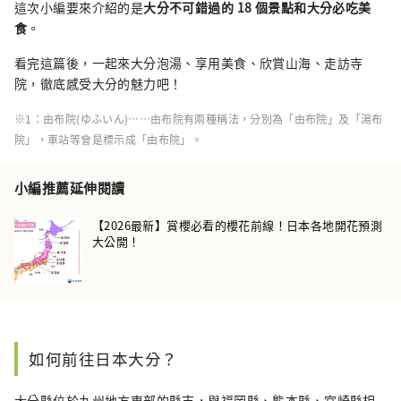
這次小編要來介紹的是
大分不可錯過的 18 個景點和大分必吃美
食
。
看完這篇後，一起來大分泡湯、享用美食、欣賞山海、走訪寺
院，徹底感受大分的魅力吧！
※1：由布院(ゆふいん)……由布院有兩種稱法，分別為「由布院」及「湯布
院」，車站等會是標示成「由布院」。
小編推薦延伸閱讀
【2026最新】賞櫻必看的櫻花前線！日本各地開花預測
大公開！
如何前往日本大分？
大分縣位於九州地方東部的縣市，與福岡縣、熊本縣、宮崎縣相