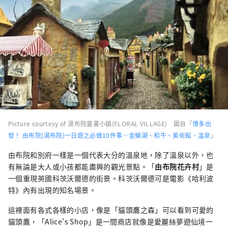
Picture courtesy of 湯布院童畫小鎮(FLORAL VILLAGE) 圖自「
博多出
發！ 由布院(湯布院)一日遊之必做10件事―金鱗湖、和牛、美術館、溫泉
」
由布院和別府一樣是一個代表大分的溫泉地，除了溫泉以外，也
有無論是大人或小孩都能盡興的觀光景點。「
由布院花卉村
」是
一個重現英國科茨沃爾德的街景。科茨沃爾德可是電影《哈利波
特》內有出現的知名場景。
這裡面有各式各樣的小店，像是「貓頭鷹之森」可以看到可愛的
貓頭鷹，「Alice's Shop」是一間商店就像是愛麗絲夢遊仙境一