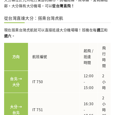
鄰。大分縣有大分機場，可以
從台灣直飛！
從台灣直達大分：搭乘台灣虎航
現在搭乘台灣虎航就可以直接抵達大分機場囉！班機在每
週三
和
週六
。
飛
起飛 /
行
方向
航班編號
抵達
時
時間
間
12:00
2
台北 →
IT 750
-
小
大分
15:00
時
2
16:30
小
大分 →
IT 751
-
時
台北