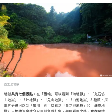
血之池地獄
地獄
共有七個景點
，在「鐵輪」可以看到「海地獄」、「鬼石坊
主地獄」、「灶地獄」、「鬼山地獄」、「白池地獄」5 種類。搭
車五分鐘可以到「龜川」則可以看到「血之池地獄」和「龍巻地
獄」。根據溫泉成分呈現藍色或紅色，親眼看到之後，實在是讓