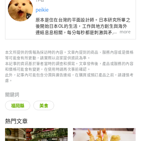
peikie
原本是住在台灣的平面設計師。日本研究所畢之
後開始日本OL的生活，工作與地方創生與海外
more
連結息息相關，每分每秒都是刺激與矛盾的過
程。【http://peikie1.pixnet.net/blog】
本文所提供的情報為採訪時的內容。文章內提到的商品、服務內容或是價格
等可能會有所更動，請實際以店家提供資訊為準。
本記事的資訊基於筆者當時的調查和撰寫。文章發佈後，產品或服務的內容
和價格可能會有變更，在使用時請再次事前確認。
此外，記事內可能包含分潤與廣告連結，在購買或預訂產品之前，請謹慎考
慮。
關鍵詞
福岡縣
美食
熱門文章