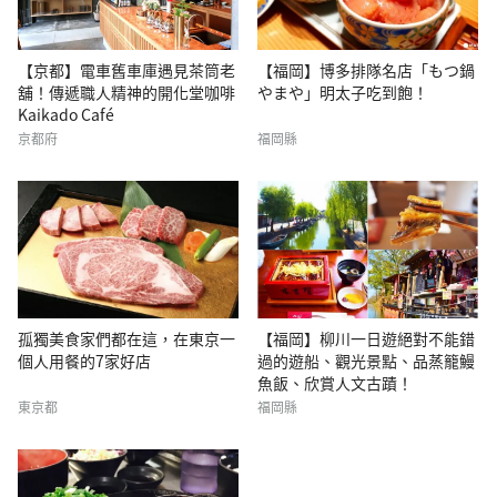
【京都】電車舊車庫遇見茶筒老
【福岡】博多排隊名店「もつ鍋
舖！傳遞職人精神的開化堂咖啡
やまや」明太子吃到飽！
Kaikado Café
京都府
福岡縣
孤獨美食家們都在這，在東京一
【福岡】柳川一日遊絕對不能錯
個人用餐的7家好店
過的遊船、觀光景點、品蒸籠鰻
魚飯、欣賞人文古蹟！
東京都
福岡縣