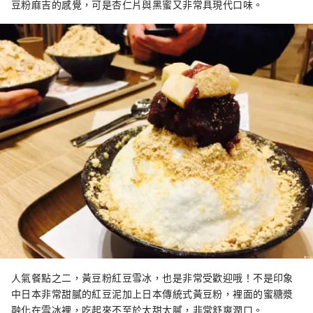
豆粉麻吉的感覺，可是杏仁片與黑蜜又非常具現代口味。
人氣餐點之二，黃豆粉紅豆雪冰，也是非常受歡迎哦！不是印象
中日本非常甜膩的紅豆泥加上日本傳統式黃豆粉，裡面的蜜糖漿
融化在雪冰裡，吃起來不至於太甜太膩，非常舒爽潤口。