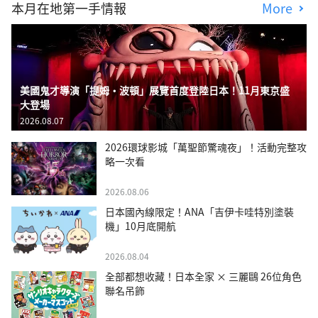
本月在地第一手情報
More
美國鬼才導演「提姆・波頓」展覽首度登陸日本！11月東京盛
大登場
2026.08.07
2026環球影城「萬聖節驚魂夜」！活動完整攻
略一次看
2026.08.06
日本國內線限定！ANA「吉伊卡哇特別塗裝
機」10月底開航
2026.08.04
全部都想收藏！日本全家 × 三麗鷗 26位角色
聯名吊飾