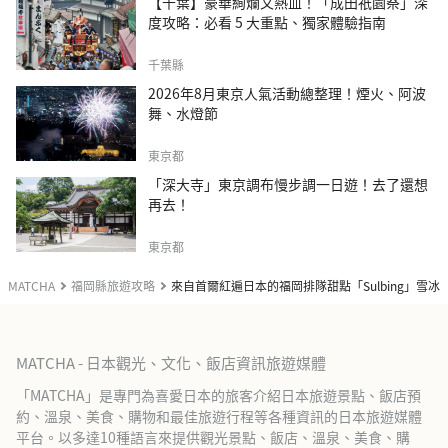
【千葉】豪華絢爛又熱血！「成田祇園祭」深
度攻略：必看 5 大重點、獨家體驗指南
千葉縣
2026年8月東京人氣活動總整理！煙火、阿波
舞、水燈節
東京都
「深大寺」東京調布慢步調一日遊！去了還想
再去！
東京都
MATCHA
福岡縣旅遊攻略
來自首爾紅遍日本的福岡排隊甜點「Sulbing」雪冰
MATCHA - 日本觀光、文化、飯店資訊旅遊媒體
「MATCHA」是專門為喜愛日本的旅客介紹日本旅遊景點、飯店預
約、溫泉、美食、購物和最佳旅遊行程等各種資訊的日本旅遊媒體
平台。以多達10種語言來提供觀光景點、飯店、溫泉、美食、購