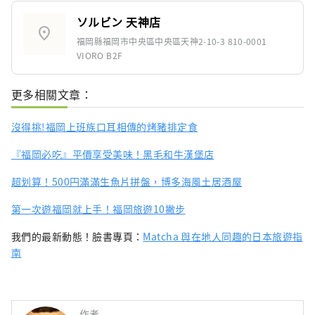
ソルビン 天神店
location_on
福岡縣福岡市中央區中央區天神2-10-3 810-0001
VIORO B2F
更多相關文章：
沒得挑!福岡上班族口耳相傳的烤豬排定食
『福岡必吃』平價享受美味！黑毛和牛漢堡店
超划算！500円滿滿生魚片拼盤，博多海風土居酒屋
第一次遊福岡就上手！福岡旅遊10撇步
我們的最新動態！臉書專頁：
Matcha 與在地人同趣的日本旅遊指
南
作者