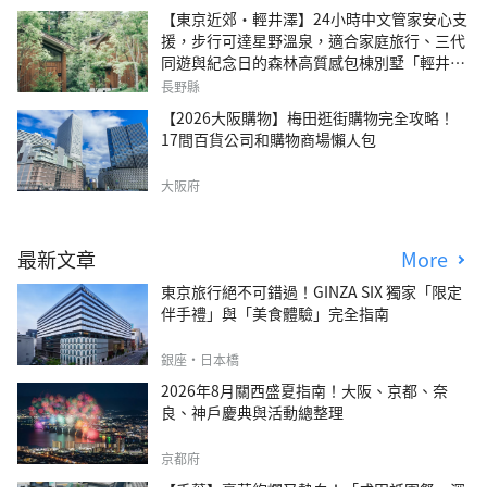
【東京近郊・輕井澤】24小時中文管家安心支
援，步行可達星野溫泉，適合家庭旅行、三代
同遊與紀念日的森林高質感包棟別墅「輕井澤
森四季VILLA」
長野縣
【2026大阪購物】梅田逛街購物完全攻略！
17間百貨公司和購物商場懶人包
大阪府
最新文章
More
東京旅行絕不可錯過！GINZA SIX 獨家「限定
伴手禮」與「美食體驗」完全指南
銀座・日本橋
2026年8月關西盛夏指南！大阪、京都、奈
良、神戶慶典與活動總整理
京都府