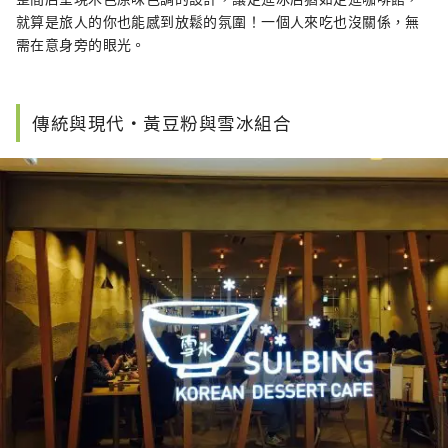
就算是旅人的你也能感到放鬆的氛圍！一個人來吃也沒關係，無
需在意身旁的眼光。
傳統與現代・黃豆粉與雪冰組合