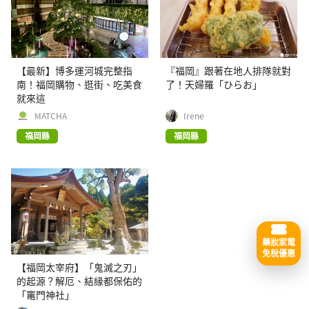
【最新】博多運河城完整指
『福岡』跟著在地人排隊就對
南！福岡購物、逛街、吃美食
了！天婦羅「ひらお」
就來這
MATCHA
Irene
福岡縣
福岡縣
藥妝家電
免稅優惠
【福岡太宰府】「鬼滅之刃」
的起源？解厄、結緣都保佑的
「竃門神社」