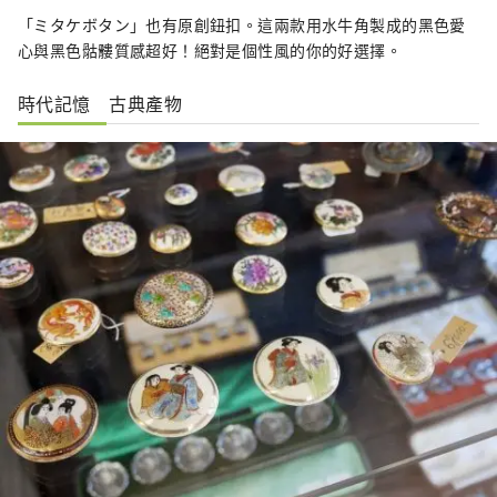
「ミタケボタン」也有原創鈕扣。這兩款用水牛角製成的黑色愛
心與黑色骷髏質感超好！絕對是個性風的你的好選擇。
時代記憶 古典產物