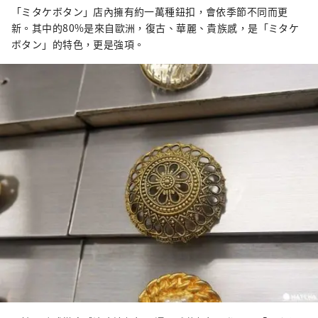
「ミタケボタン」店內擁有約一萬種鈕扣，會依季節不同而更
新。其中的80%是來自歐洲，復古、華麗、貴族感，是「ミタケ
ボタン」的特色，更是強項。