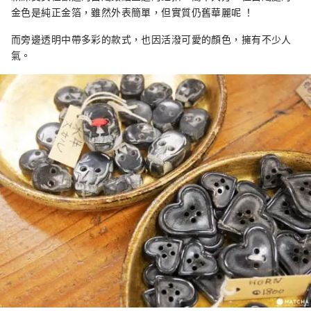
金色是純正金箔，雖然外表簡單，但實質仍舊華麗呢 ！
而旁邊透明中帶多彩的款式，也因活潑可愛的顏色，擁有不少人
氣。