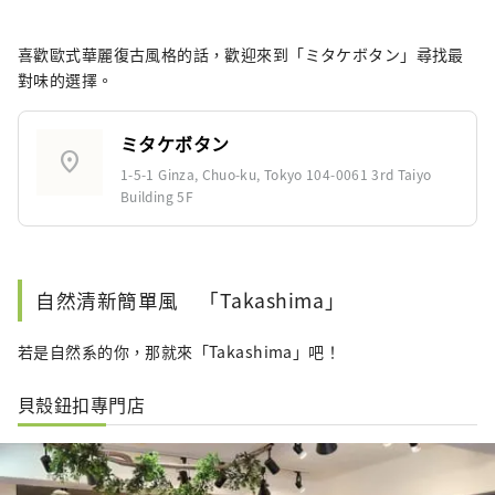
喜歡歐式華麗復古風格的話，歡迎來到「ミタケボタン」尋找最
對味的選擇。
ミタケボタン
location_on
1-5-1 Ginza, Chuo-ku, Tokyo 104-0061 3rd Taiyo
Building 5F
自然清新簡單風 「Takashima」
若是自然系的你，那就來「Takashima」吧！
貝殼鈕扣專門店