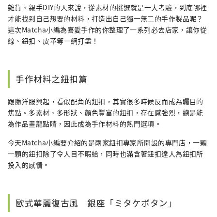
雜貨、親手DIY的人來說，從素材的挑選就是一大考驗，到底哪裡
才能找到自己想要的材料，打造出自己獨一無二的手作製品呢？
這次Matcha小編為喜愛手作的你整理了一系列必去店家，讓你從
線、鈕扣、皮革等一網打盡！
手作材料之鈕扣篇
跟隨洋服興起，看似配角的鈕扣，其實很多時候反而成為矚目的
焦點。多素材、多形狀、顏色豐富的鈕扣，存在感強烈，總是能
為作品畫龍點睛，因此成為手作材料的熱門選項。
今天Matcha小編要介紹的是兩家鈕扣專家所開設的專門店，一顆
一顆的鈕扣除了令人目不暇給，同時也滿含著鈕扣達人為鈕扣所
投入的感情。
歐式華麗復古風 銀座「ミタケボタン」