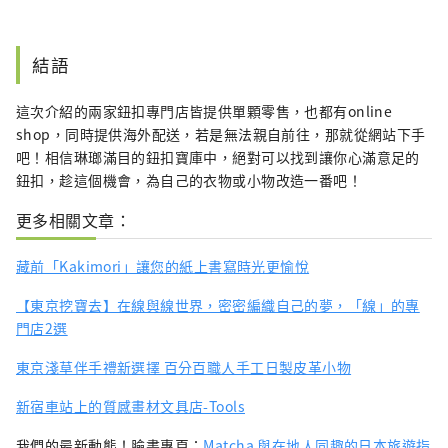
結語
這次介紹的兩家鈕扣專門店皆提供單顆零售，也都有online
shop，同時提供海外配送，若是無法親自前往，那就從網站下手
吧！相信琳瑯滿目的鈕扣寶庫中，絕對可以找到讓你心滿意足的
鈕扣，趁這個機會，為自己的衣物或小物改造一番吧！
更多相關文章：
藏前「Kakimori」讓您的紙上書寫時光更愉悅
【東京挖寶去】在線與線世界，密密編織自己的夢，「線」的專
門店2選
東京淺草伴手禮新選擇 百分百職人手工日製皮革小物
新宿車站上的質感畫材文具店-Tools
我們的最新動態！臉書專頁：
Matcha 與在地人同趣的日本旅遊指