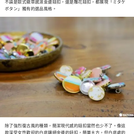
不論是歐式徽章感滾金邊鈕扣，還是雕花鈕扣，都展現「ミタケ
ボタン」獨有的選品風格。
除了強烈復古風的種類，簡潔現代感的鈕扣當然也少不了。像這
款深受女性歡迎的白底鑲細金邊的鈕扣，簡單大方，但白底處的