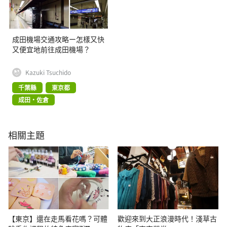
成田機場交通攻略ー怎樣又快
又便宜地前往成田機場？
Kazuki Tsuchido
千葉縣
東京都
成田・佐倉
相關主題
【東京】還在走馬看花嗎？可體
歡迎來到大正浪漫時代！淺草古