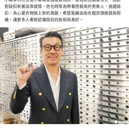
對鈕扣有著深厚感情，他也時常為帶著西裝來的男客人，挑選鈕
扣，為心愛衣物換上新的風貌。希望能藉由為衣服改頭換貌為契
機，讓更多人重新認識鈕扣的技術與美好。