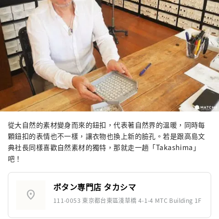
從大自然的素材變身而來的鈕扣，代表著自然界的溫暖，同時每
顆鈕扣的表情也不一樣，讓衣物也換上新的臉孔。若是跟高島文
典社長同樣喜歡自然素材的獨特，那就走一趟「Takashima」
吧！
ボタン専門店 タカシマ
location_on
111-0053 東京都台東區淺草橋 4-1-4 MTC Building 1F