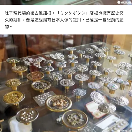
除了現代製的復古風鈕扣，「ミタケボタン」店裡也擁有歷史悠
久的鈕扣，像是這組繪有日本人像的鈕扣，已經是一世紀前的產
物。