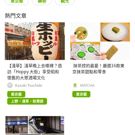
東京都
購物
觀光
熱門文章
【淺草】淺草晚上去哪裡？造
抹茶控的最愛！嚴選16款東
訪「Hoppy 大街」享受昭和
京抹茶甜點和零食
懷舊的大眾酒場文化
Kazuki Tsuchido
MATCHA
東京都
東京都
上野・淺草・秋葉原