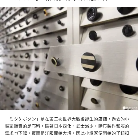
「ミタケボタン」是在第二次世界大戰後誕生的店舖，過去的小
堀家販賣的是布料，隨著日本西化、武士減少，購布製作和服的
需求也下降，反而是洋服開始大增，因此小堀家便開始的了鈕扣