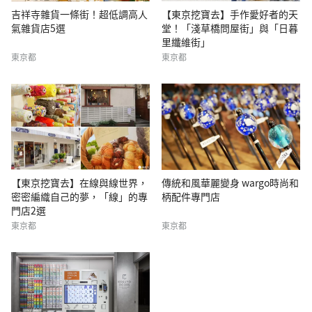
吉祥寺雜貨一條街！超低調高人
【東京挖寶去】手作愛好者的天
氣雜貨店5選
堂！「淺草橋問屋街」與「日暮
里纖維街」
東京都
東京都
【東京挖寶去】在線與線世界，
傳統和風華麗變身 wargo時尚和
密密編織自己的夢，「線」的專
柄配件專門店
門店2選
東京都
東京都