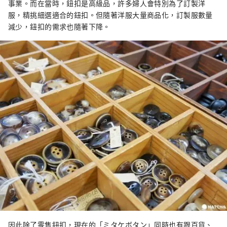
事業。而在當時，鈕扣是高級品，許多婦人會特別為了訂製洋
服，精挑細選適合的鈕扣。但隨著洋服大量商品化，訂製服數量
減少，鈕扣的需求也隨著下降。
因此除了零售鈕扣，現在的「ミタケボタン」同時也有跟百貨、