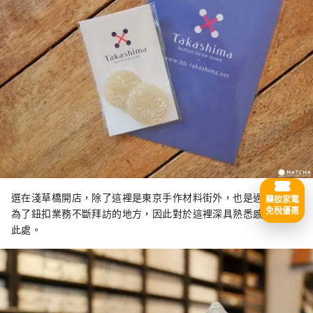
選在淺草橋開店，除了這裡是東京手作材料街外，也是過去20年
藥妝家電
免稅優惠
為了鈕扣業務不斷拜訪的地方，因此對於這裡深具熟悉感而選擇
此處。