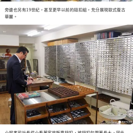
旁邊也另有19世紀，甚至更早以前的鈕扣組，充分展現歐式復古
華麗。
小堀孝司社長從小看著家族販賣鈕扣，被鈕扣包圍著長大，因此