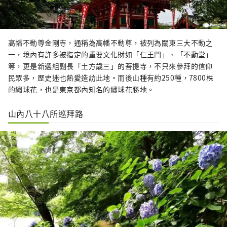
高幡不動尊金剛寺，通稱為高幡不動尊，被列為關東三大不動之
一，境內有許多被指定的重要文化財如「仁王門」、「不動堂」
等，更是新選組副長「土方歳三」的菩提寺，不只來參拜的信仰
民眾多，歷史迷也熱愛造訪此地。而後山種有約250種，7800株
的繡球花，也是東京都內知名的繡球花勝地。
山內八十八所巡拜路