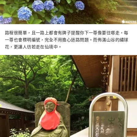
路程很簡單，且一路上都會有牌子提醒你下一尊像要往哪走，每
一尊也會標明編號，完全不用擔心迷路問題。而佈滿山谷的繡球
花，更讓人彷若走在仙境中。