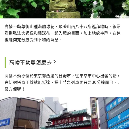
高幡不動尊後山種滿繡球花，順著山內八十八所巡拜路時，很常
看到弘法大師像和繡球花一起入境的畫面，加上地處寧靜，在這
裡能夠充分感受到平和的氣息。
高幡不動尊怎麼去？
高幡不動尊位於東京都西邊的日野市，從東京市中心出發的話，
在新宿搭京王線就能抵達，搭上特急列車更只要30分鐘而已，非
常方便喔！