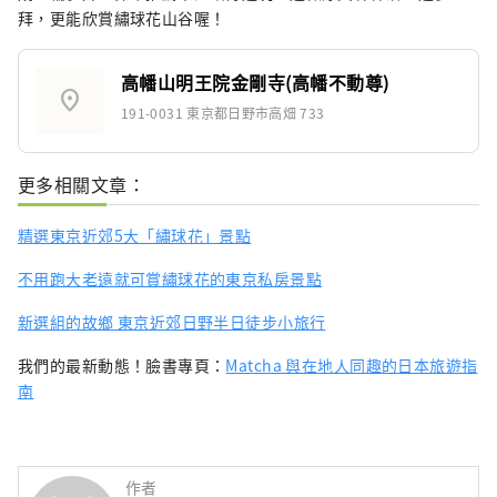
拜，更能欣賞繡球花山谷喔！
高幡山明王院金剛寺(高幡不動尊)
location_on
191-0031 東京都日野市高畑 733
更多相關文章：
精選東京近郊5大「繡球花」景點
不用跑大老遠就可賞繡球花的東京私房景點
新選組的故鄉 東京近郊日野半日徒步小旅行
我們的最新動態！臉書專頁：
Matcha 與在地人同趣的日本旅遊指
南
作者