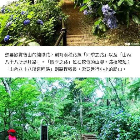
想要欣賞後山的繡球花，則有兩種路線「四季之路」以及「山內
八十八所巡拜路」。「四季之路」位在較低的山腳，路程較短；
「山內八十八所巡拜路」則路程較長，需要進行小小的爬山。