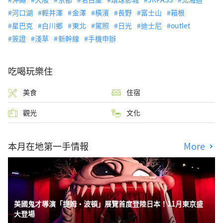
河口湖
輕井澤
金澤
橫濱
長野
富士山
箱根
星巴克
白川鄉
東北
駕照
日光
迪士尼
outlet
簽證
淺草
新幹線
手機申辦
吃喝玩樂住
美食
住宿
觀光
文化
本月在地第一手情報
More
美國鬼才導演「提姆・波頓」展覽首度登陸日本！11月東京盛
大登場