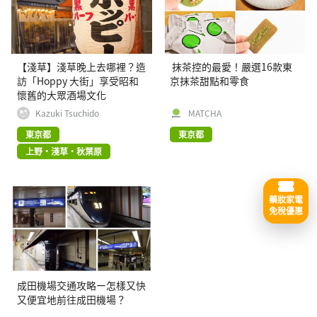
【淺草】淺草晚上去哪裡？造
抹茶控的最愛！嚴選16款東
訪「Hoppy 大街」享受昭和
京抹茶甜點和零食
懷舊的大眾酒場文化
Kazuki Tsuchido
MATCHA
東京都
東京都
上野・淺草・秋葉原
藥妝家電
免稅優惠
成田機場交通攻略ー怎樣又快
又便宜地前往成田機場？