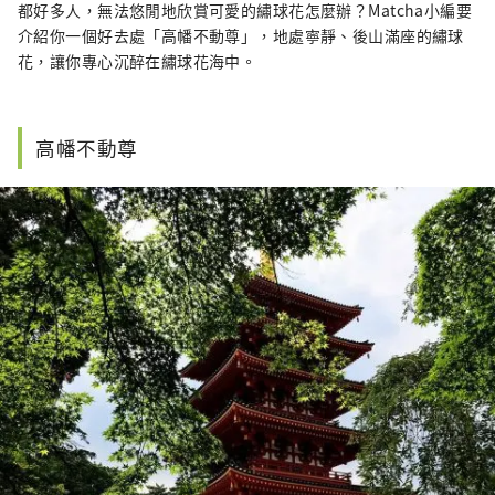
都好多人，無法悠閒地欣賞可愛的繡球花怎麼辦？Matcha小編要
介紹你一個好去處「高幡不動尊」，地處寧靜、後山滿座的繡球
花，讓你專心沉醉在繡球花海中。
高幡不動尊