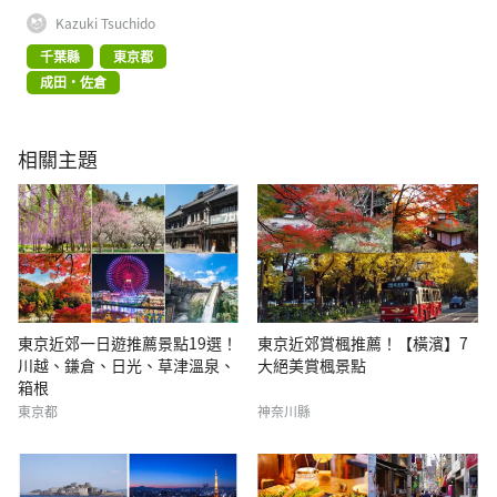
Kazuki Tsuchido
千葉縣
東京都
成田・佐倉
相關主題
東京近郊一日遊推薦景點19選！
東京近郊賞楓推薦！【橫濱】7
川越、鎌倉、日光、草津溫泉、
大絕美賞楓景點
箱根
東京都
神奈川縣