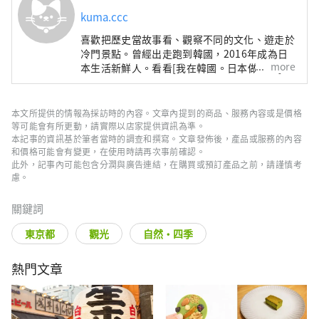
kuma.ccc
喜歡把歷史當故事看、觀察不同的文化、遊走於
冷門景點。曾經出走跑到韓國，2016年成為日
more
本生活新鮮人。看看[我在韓國。日本做什麼]吧
#whatidoinkrjp
本文所提供的情報為採訪時的內容。文章內提到的商品、服務內容或是價格
等可能會有所更動，請實際以店家提供資訊為準。
本記事的資訊基於筆者當時的調查和撰寫。文章發佈後，產品或服務的內容
和價格可能會有變更，在使用時請再次事前確認。
此外，記事內可能包含分潤與廣告連結，在購買或預訂產品之前，請謹慎考
慮。
關鍵詞
東京都
觀光
自然・四季
熱門文章