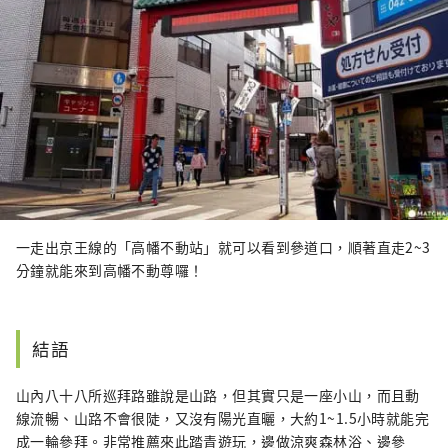
一走出京王線的「高幡不動站」就可以看到參道口，順著直走2~3
分鐘就能來到高幡不動尊囉！
結語
山內八十八所巡拜路雖說是山路，但其實只是一座小山，而且動
線流暢、山路不會很陡，又沒有陽光直曬，大約1~1.5小時就能完
成一輪參拜。非常推薦來此踏青遊玩，邊做涼爽森林浴、邊參