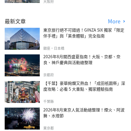
大阪府
最新文章
More
東京旅行絕不可錯過！GINZA SIX 獨家「限定
伴手禮」與「美食體驗」完全指南
銀座・日本橋
2026年8月關西盛夏指南！大阪、京都、奈
良、神戶慶典與活動總整理
京都府
【千葉】豪華絢爛又熱血！「成田祇園祭」深
度攻略：必看 5 大重點、獨家體驗指南
千葉縣
2026年8月東京人氣活動總整理！煙火、阿波
舞、水燈節
東京都