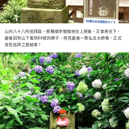
山內八十八所巡拜路，照著順序慢慢地往上爬後，又會再往下，
最後回到山下看到88號的牌子，拜見最後一尊弘法大師像，正式
宣告巡拜之旅結束！