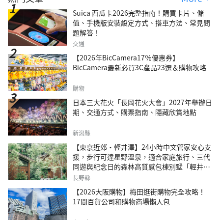
Suica 西瓜卡2026完整指南！購買卡片、儲
值、手機版安裝設定方式、搭車方法、常見問
題解答！
交通
【2026年BicCamera17％優惠券】
BicCamera最新必買3C產品23選＆購物攻略
購物
日本三大花火「長岡花火大會」2027年舉辦日
期、交通方式、購票指南、隱藏欣賞地點
新潟縣
【東京近郊・輕井澤】24小時中文管家安心支
援，步行可達星野溫泉，適合家庭旅行、三代
同遊與紀念日的森林高質感包棟別墅「輕井澤
森四季VILLA」
長野縣
【2026大阪購物】梅田逛街購物完全攻略！
17間百貨公司和購物商場懶人包