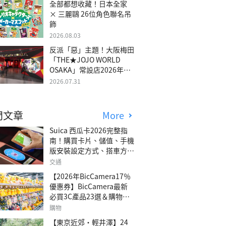
全部都想收藏！日本全家
× 三麗鷗 26位角色聯名吊
飾
2026.08.03
反派「惡」主題！大阪梅田
「THE★JOJO WORLD
OSAKA」常設店2026年冬
季開幕
2026.07.31
門文章
More
Suica 西瓜卡2026完整指
南！購買卡片、儲值、手機
版安裝設定方式、搭車方
法、常見問題解答！
交通
【2026年BicCamera17％
優惠券】BicCamera最新
必買3C產品23選＆購物攻
略
購物
【東京近郊・輕井澤】24