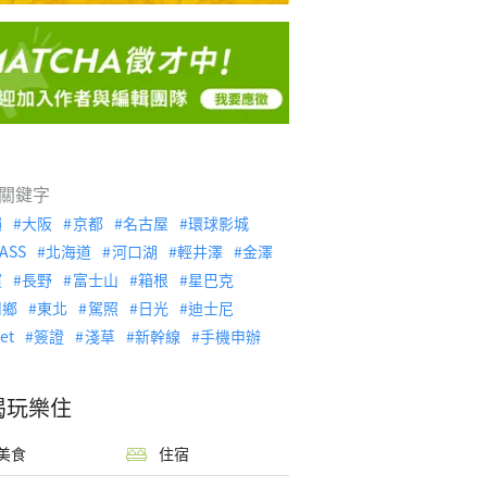
關鍵字
繩
大阪
京都
名古屋
環球影城
ASS
北海道
河口湖
輕井澤
金澤
濱
長野
富士山
箱根
星巴克
川鄉
東北
駕照
日光
迪士尼
let
簽證
淺草
新幹線
手機申辦
喝玩樂住
美食
住宿