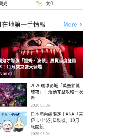
觀光
文化
月在地第一手情報
More
國鬼才導演「提姆・波頓」展覽首度登陸
本！11月東京盛大登場
6.08.07
2026環球影城「萬聖節驚
魂夜」！活動完整攻略一次
看
2026.08.06
日本國內線限定！ANA「吉
伊卡哇特別塗裝機」10月
底開航
2026.08.04