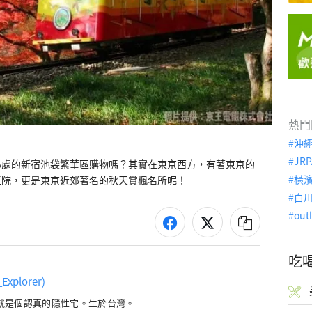
熱門
沖
JRP
心處的新宿池袋繁華區購物嗎？其實在東京西方，有著東京的
橫
王院，更是東京近郊著名的秋天賞楓名所呢！
白
out
吃
Explorer)
就是個認真的隱性宅。生於台灣。