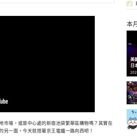
本
美
日
202
地市場，或是中心處的新宿池袋繁華區購物嗎？其實在
的另一面，今天就搭著京王電鐵一路向西吧！