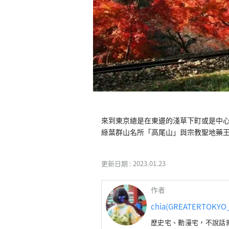
來到東京總是在東邊的淺草下町或是中
綠葉群山名所「高尾山」與宗教聖地藥
更新日期 :
2023.01.23
作者
chia(GREATERTOKYO_
歷史宅、動漫宅，不說話