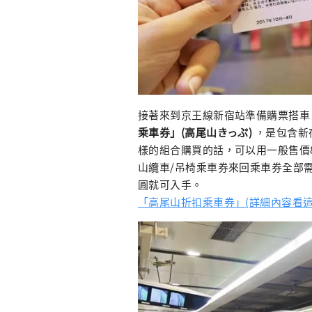
接著來到京王線新宿站準備購票搭車
乘車券」(高尾山きっぷ)
，是包含新
樣的組合購買的話，可以用一般售價
山纜車/吊椅乘車券來回乘車券全部需花
圓就可入手。
「高尾山折扣乘車券」(詳細內容看