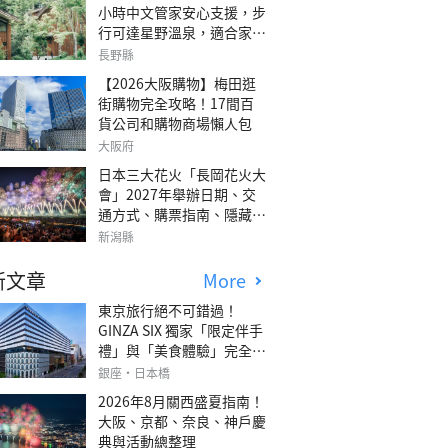
小時中文管家安心支援，步
行可達星野溫泉，適合家庭
旅行、三代同遊與紀念日的
長野縣
森林高質感包棟別墅「輕井
【2026大阪購物】梅田逛
澤森四季VILLA」
街購物完全攻略！17間百
貨公司和購物商場懶人包
大阪府
日本三大花火「長岡花火大
會」2027年舉辦日期、交
通方式、購票指南、隱藏欣
賞地點
新潟縣
新文章
More
東京旅行絕不可錯過！
GINZA SIX 獨家「限定伴手
禮」與「美食體驗」完全指
南
銀座・日本橋
2026年8月關西盛夏指南！
大阪、京都、奈良、神戶慶
典與活動總整理