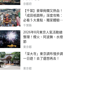
京都府
【千葉】豪華絢爛又熱血！
「成田祇園祭」深度攻略：
必看 5 大重點、獨家體驗指
南
千葉縣
2026年8月東京人氣活動總
整理！煙火、阿波舞、水燈
節
東京都
「深大寺」東京調布慢步調
一日遊！去了還想再去！
東京都