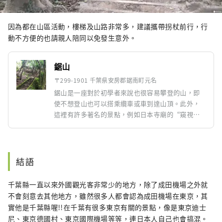
因為都在山區活動，樓梯及山路非常多，建議攜帶拐杖前行，行
動不方便的也請親人陪同以免發生意外。
鋸山
〒299-1901 千葉県安房郡鋸南町元名
鋸山是一座對於初學者來說也很容易攀登的山，即
使不想登山也可以搭乘纜車或車到達山頂。此外，
這裡有許多著名的景點，例如日本寺廟的“窺視地
獄”和採石場遺址等都是著名景點，因此一年中都
有許多遊客前來參觀。
結語
千葉縣一直以來外國觀光客非常少的地方，除了成田機場之外就
不會刻意去其他地方，雖然很多人都會認為成田機場在東京，其
實他是千葉縣喔!!在千葉有很多東京有關的景點，像是東京迪士
尼、東京德國村、東京國際機場等等，連日本人自己也會搞混。