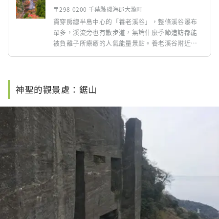
〒298-0200 千葉縣磯海郡大瀧町
貫穿房總半島中心的「養老溪谷」，整條溪谷瀑布
眾多，溪流旁也有散步道，無論什麼季節造訪都能
被負離子所療癒的人氣能量景點。養老溪谷附近還
有一間當日來回溫泉館，泡在露天浴池裡，一邊欣
賞四季溪谷的美景，一邊享受悠閒的時光。
神聖的觀景處：鋸山