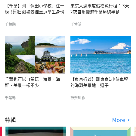
【千葉】到「保田小學校」住一
東京人週末度假模範行程： 3天
晚！日劇場景裡重返學生身份
2夜自駕慢遊千葉房總半島
千葉縣
千葉縣
千葉也可以自駕玩！海景、海
【東京近郊】離東京1小時車程
鮮、美景一樣不少
的海灘美景地：逗子
千葉縣
神奈川縣
特輯
More