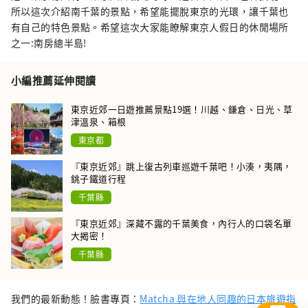
所以這次介紹南千葉的景點，希望能擺脫東京的光環，讓千葉也
有自己的特色景點。希望這次大家能瞭解東京人假日的休閒場所
之一:南房總半島!
小編推薦延伸閱讀
東京近郊一日遊推薦景點19選！川越、鎌倉、日光、草
津溫泉、箱根
東京都
『東京近郊』跳上復古列車巡遊千葉吧！小湊，夷隅，
銚子鐵道行程
千葉縣
『東京近郊』深藏不露的千葉美食，內行人的口袋名單
大揭密！
千葉縣
我們的最新動態！臉書專頁：
Matcha 與在地人同趣的日本旅遊指