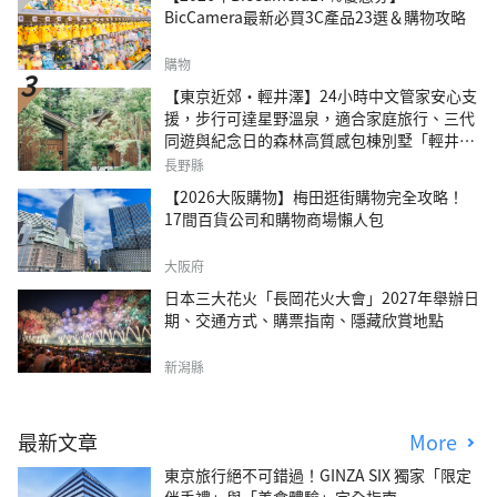
BicCamera最新必買3C產品23選＆購物攻略
購物
【東京近郊・輕井澤】24小時中文管家安心支
援，步行可達星野溫泉，適合家庭旅行、三代
同遊與紀念日的森林高質感包棟別墅「輕井澤
森四季VILLA」
長野縣
【2026大阪購物】梅田逛街購物完全攻略！
17間百貨公司和購物商場懶人包
大阪府
日本三大花火「長岡花火大會」2027年舉辦日
期、交通方式、購票指南、隱藏欣賞地點
新潟縣
最新文章
More
東京旅行絕不可錯過！GINZA SIX 獨家「限定