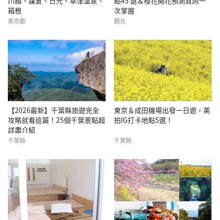
川越、鎌倉、日光、草津溫泉、
點45 選＆櫻花開花預測資訊一
箱根
次掌握
東京都
觀光
【2026最新】千葉縣旅遊完全
東京＆成田機場出發一日遊，美
攻略就看這篇！25個千葉景點超
拍IG打卡地點5選！
詳盡介紹
千葉縣
千葉縣