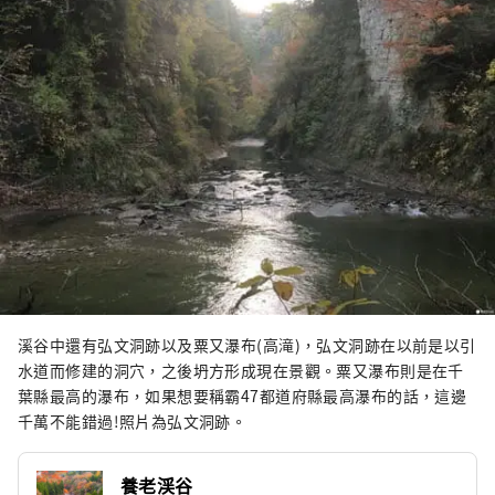
溪谷中還有弘文洞跡以及粟又瀑布(高滝)，弘文洞跡在以前是以引
水道而修建的洞穴，之後坍方形成現在景觀。粟又瀑布則是在千
葉縣最高的瀑布，如果想要稱霸47都道府縣最高瀑布的話，這邊
千萬不能錯過!照片為弘文洞跡。
養老渓谷