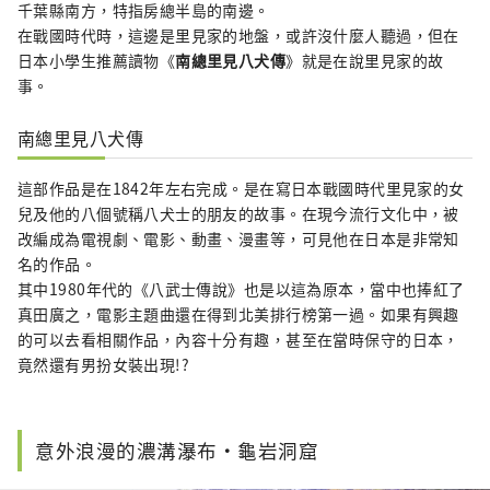
千葉縣南方，特指房總半島的南邊。
在戰國時代時，這邊是里見家的地盤，或許沒什麼人聽過，但在
日本小學生推薦讀物《
南總里見八犬傳
》就是在說里見家的故
事。
南總里見八犬傳
這部作品是在1842年左右完成。是在寫日本戰國時代里見家的女
兒及他的八個號稱八犬士的朋友的故事。在現今流行文化中，被
改編成為電視劇、電影、動畫、漫畫等，可見他在日本是非常知
名的作品。
其中1980年代的《八武士傳說》也是以這為原本，當中也捧紅了
真田廣之，電影主題曲還在得到北美排行榜第一過。如果有興趣
的可以去看相關作品，內容十分有趣，甚至在當時保守的日本，
竟然還有男扮女裝出現!?
意外浪漫的濃溝瀑布・龜岩洞窟