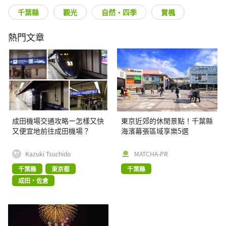
千葉縣
觀光
自然・四季
賞楓
熱門文章
成田機場交通攻略ー怎樣又快
東京近郊的休閒景點！千葉縣
又便宜地前往成田機場？
海濱幕張區域享樂5選
Kazuki Tsuchido
MATCHA-PR
千葉縣
東京都
千葉縣
成田・佐倉