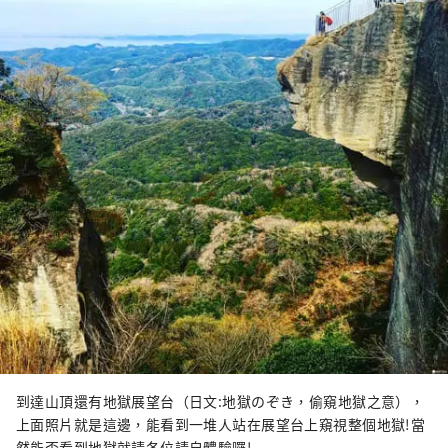
到達山頂還有地獄展望台（日文:地獄のぞき，偷窺地獄之意），
上面照片就是這邊，能看到一堆人站在展望台上窺視整個地獄!當
然能否看到地獄就請各位請自體驗囉!