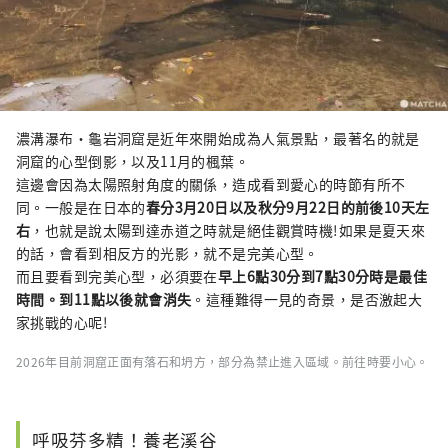
濃溝瀑布・龜岩洞窟是近年來開始成為人氣景點，最著名的就是
洞窟的心型倒影，以及11月的楓葉。
這邊會因為太陽照射角度的關係，造成看到愛心的時節有所不
同。一般是在日本的
春分3月20日以及秋分9月22日的前後10天左
右
，也就是說太陽到達赤道之時就是絕佳觀賞時機!如果是夏天來
的話，會看到相反方的光影，就不是完美心型。
而且要看到完美心型，必須要在
早上6點30分到7點30分時是最佳
時間。到11點以後就會消失
。這種難得一見的奇景，是否激起大
家挑戰的心呢!
2026年目前洞窟正面有落石和坍方，部分為禁止進入區域。前往時要小心。
呼吸芬多精！養老溪谷