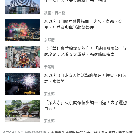
伴手禮」與「美食體驗」完全指南
銀座・日本橋
2026年8月關西盛夏指南！大阪、京都、奈
良、神戶慶典與活動總整理
京都府
【千葉】豪華絢爛又熱血！「成田祇園祭」深
度攻略：必看 5 大重點、獨家體驗指南
千葉縣
2026年8月東京人氣活動總整理！煙火、阿波
舞、水燈節
東京都
「深大寺」東京調布慢步調一日遊！去了還想
再去！
東京都
MATCHA
千葉縣旅遊攻略
南房總半島景點精選：夢幻秘境濃溝瀑布、龜岩洞窟