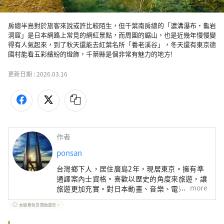
房總半島對於旅客來說或許比較陌生，但千葉南房總的「濃溝瀑布・龜岩
洞窟」是日本網路上常見的網紅景點，而周圍的鋸山，也是近幾年慢慢變
得有人氣起來，到了秋天還能去紅葉名所「養老溪谷」，冬天還有東京德
國村能看五彩繽紛的燈飾，千葉縣是個非常有魅力的地方!
更新日期 :
2026.03.16
作者
ponsan
台灣鄉下人，居住廣島2年，現居東京。擁有準
通譯案內士資格。喜歡以歷史的角度來旅遊，讓
more
旅遊更加充實。對日本動畫、音樂、電影、體
育、歷史、地理非常感興趣。instagram:
本服務包含贊助廣告。
https://www.instagram.com/ponsan0119/?
hl=ja