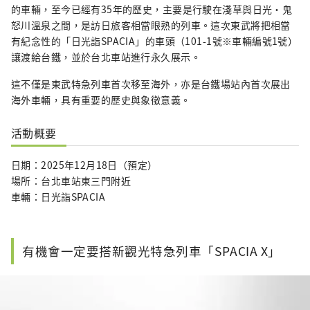
的車輛，至今已經有35年的歷史，主要是行駛在淺草與日光・鬼
怒川溫泉之間，是訪日旅客相當眼熟的列車。這次東武將把相當
有紀念性的「日光詣SPACIA」的車頭（101-1號※車輛編號1號）
讓渡給台鐵，並於台北車站進行永久展示。
這不僅是東武特急列車首次移至海外，亦是台鐵場站內首次展出
海外車輛，具有重要的歷史與象徵意義。
活動概要
日期：2025年12月18日（預定）
場所：台北車站東三門附近
車輛：日光詣SPACIA
有機會一定要搭新觀光特急列車「SPACIA X」