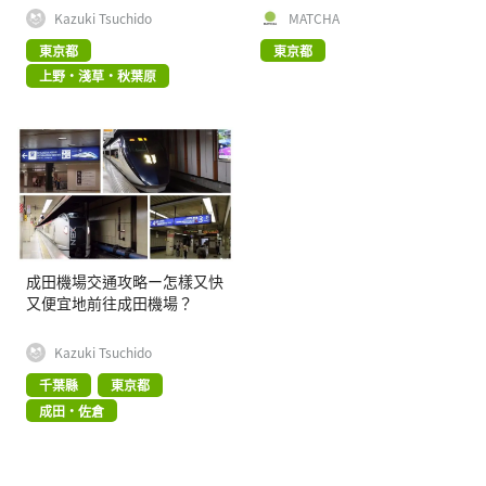
Kazuki Tsuchido
MATCHA
東京都
東京都
上野・淺草・秋葉原
成田機場交通攻略ー怎樣又快
又便宜地前往成田機場？
Kazuki Tsuchido
千葉縣
東京都
成田・佐倉