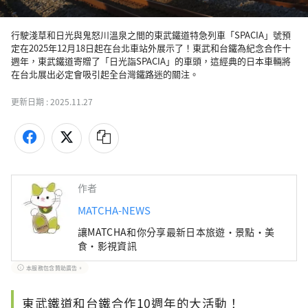
行駛淺草和日光與鬼怒川溫泉之間的東武鐵道特急列車「SPACIA」號預
定在2025年12月18日起在台北車站外展示了！東武和台鐵為紀念合作十
週年，東武鐵道寄贈了「日光詣SPACIA」的車頭，這經典的日本車輛將
在台北展出必定會吸引起全台灣鐵路迷的關注。
更新日期 :
2025.11.27
作者
MATCHA-NEWS
讓MATCHA和你分享最新日本旅遊・景點・美
食・影視資訊
本服務包含贊助廣告。
東武鐵道和台鐵合作10週年的大活動！