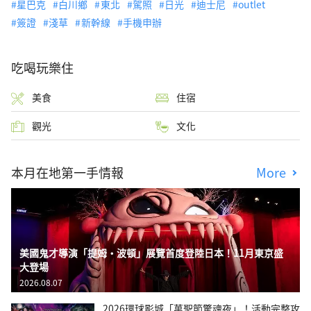
星巴克
白川鄉
東北
駕照
日光
迪士尼
outlet
簽證
淺草
新幹線
手機申辦
吃喝玩樂住
美食
住宿
觀光
文化
本月在地第一手情報
More
美國鬼才導演「提姆・波頓」展覽首度登陸日本！11月東京盛
大登場
2026.08.07
2026環球影城「萬聖節驚魂夜」！活動完整攻