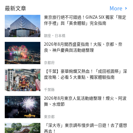
最新文章
More
東京旅行絕不可錯過！GINZA SIX 獨家「限定
伴手禮」與「美食體驗」完全指南
銀座・日本橋
2026年8月關西盛夏指南！大阪、京都、奈
良、神戶慶典與活動總整理
京都府
【千葉】豪華絢爛又熱血！「成田祇園祭」深
度攻略：必看 5 大重點、獨家體驗指南
千葉縣
2026年8月東京人氣活動總整理！煙火、阿波
舞、水燈節
東京都
「深大寺」東京調布慢步調一日遊！去了還想
再去！