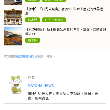
【栃木】「日光東照宮」擁有400年以上歷史的世界遺
產
栃木縣
日光・鬼怒川
【2026最新】 栃木縣觀光必做10件事・景點・交通資訊
懶人包
栃木縣
本文根據
東武鐵道新聞稿
編撰、轉載。
作者
MATCHA-NEWS
讓MATCHA和你分享最新日本旅遊・景點・美
食・影視資訊