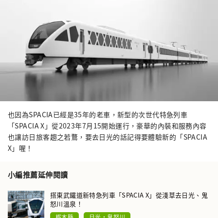
也因為SPACIA已經是35年的老車，新型的次世代特急列車
「SPACIA X」從2023年7月15開始運行，豪華的內裝和服務內容
也讓訪日旅客趨之若鶩，要去日光的話記得要體驗新的「SPACIA
X」喔！
小編推薦延伸閱讀
搭東武鐵道新特急列車「SPACIA X」從淺草去日光、鬼
怒川溫泉！
栃木縣
日光・鬼怒川