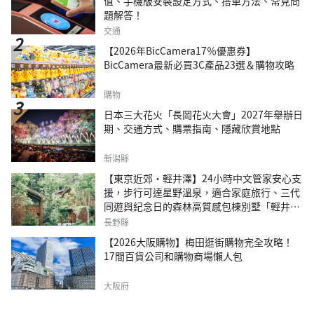
值、手機版安裝設定方式、搭車方法、常見問
題解答！
交通
【2026年BicCamera17％優惠券】
BicCamera最新必買3C產品23選＆購物攻略
購物
日本三大花火「長岡花火大會」2027年舉辦日
期、交通方式、購票指南、隱藏欣賞地點
新潟縣
【東京近郊・輕井澤】24小時中文管家安心支
援，步行可達星野溫泉，適合家庭旅行、三代
同遊與紀念日的森林高質感包棟別墅「輕井澤
森四季VILLA」
長野縣
【2026大阪購物】梅田逛街購物完全攻略！
17間百貨公司和購物商場懶人包
大阪府