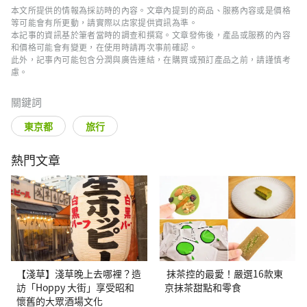
本文所提供的情報為採訪時的內容。文章內提到的商品、服務內容或是價格
等可能會有所更動，請實際以店家提供資訊為準。
本記事的資訊基於筆者當時的調查和撰寫。文章發佈後，產品或服務的內容
和價格可能會有變更，在使用時請再次事前確認。
此外，記事內可能包含分潤與廣告連結，在購買或預訂產品之前，請謹慎考
慮。
關鍵詞
東京都
旅行
熱門文章
【淺草】淺草晚上去哪裡？造
抹茶控的最愛！嚴選16款東
訪「Hoppy 大街」享受昭和
京抹茶甜點和零食
懷舊的大眾酒場文化