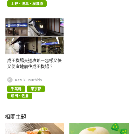
上野・淺草・秋葉原
成田機場交通攻略ー怎樣又快
又便宜地前往成田機場？
Kazuki Tsuchido
千葉縣
東京都
成田・佐倉
相關主題