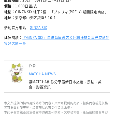
販售期間：
2017年8月1日(二)〜27日(日)
價格：
1,000日圓/支
地點：
GINZA SIX 地下2樓 「プレリィ(PRELY) 期間限定商店」
地址：
東京都中央区銀座6-10-1
活動官方網站：
GINZA SIX
延伸閱讀：
『GINZA SIX』集結蔦屋書店Ｘ辻利抹茶Ｘ星巴克酒吧
等好店於一身！
作者
MATCHA-NEWS
讓MATCHA和你分享最新日本旅遊・景點・美
食・影視資訊
本文所提供的情報為採訪時的內容。文章內提到的商品、服務內容或是價格
等可能會有所更動，請實際以店家提供資訊為準。
本記事的資訊基於筆者當時的調查和撰寫。文章發佈後，產品或服務的內容