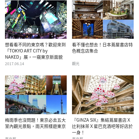
想看看不同的東京嗎？歡迎來到
看不懂也想去！日本蔦屋書店特
「TOKYO ART CITY by
色概念店集合
NAKED」展，一窺東京新面貌
2017.06.14
觀光
梅雨季也沒問題！東京必去五大
『GINZA SIX』集結蔦屋書店Ｘ
室內觀光景點，雨天照樣遊東京
辻利抹茶Ｘ星巴克酒吧等好店於
一身！
東京都
東京都