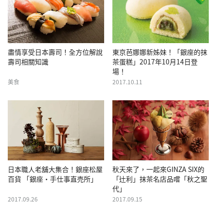
盡情享受日本壽司！全方位解說
東京芭娜娜新姊妹！「銀座的抹
壽司相關知識
茶蛋糕」2017年10月14日登
場！
美食
2017.10.11
日本職人老舖大集合！銀座松屋
秋天來了，一起來GINZA SIX的
百貨 「銀座・手仕事直売所」
「辻利」抹茶名店品嚐「秋之聖
代」
2017.09.26
2017.09.15