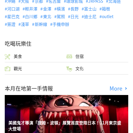
沖繩
大阪
京都
名古屋
環球影城
JRPASS
北海道
河口湖
輕井澤
金澤
橫濱
長野
富士山
箱根
星巴克
白川鄉
東北
駕照
日光
迪士尼
outlet
簽證
淺草
新幹線
手機申辦
吃喝玩樂住
美食
住宿
觀光
文化
本月在地第一手情報
More
美國鬼才導演「提姆・波頓」展覽首度登陸日本！11月東京盛
大登場