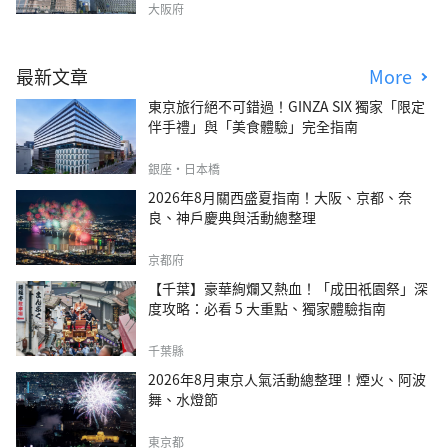
大阪府
最新文章
More
東京旅行絕不可錯過！GINZA SIX 獨家「限定
伴手禮」與「美食體驗」完全指南
銀座・日本橋
2026年8月關西盛夏指南！大阪、京都、奈
良、神戶慶典與活動總整理
京都府
【千葉】豪華絢爛又熱血！「成田祇園祭」深
度攻略：必看 5 大重點、獨家體驗指南
千葉縣
2026年8月東京人氣活動總整理！煙火、阿波
舞、水燈節
東京都