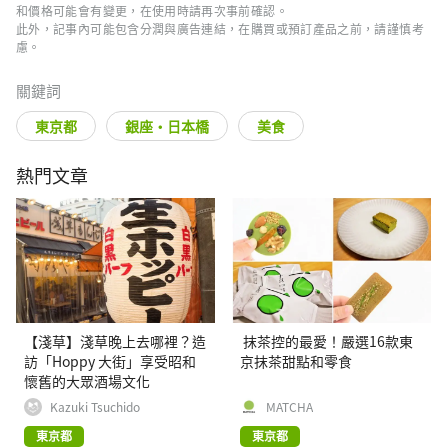
和價格可能會有變更，在使用時請再次事前確認。
此外，記事內可能包含分潤與廣告連結，在購買或預訂產品之前，請謹慎考
慮。
關鍵詞
東京都
銀座・日本橋
美食
熱門文章
【淺草】淺草晚上去哪裡？造
抹茶控的最愛！嚴選16款東
訪「Hoppy 大街」享受昭和
京抹茶甜點和零食
懷舊的大眾酒場文化
Kazuki Tsuchido
MATCHA
東京都
東京都