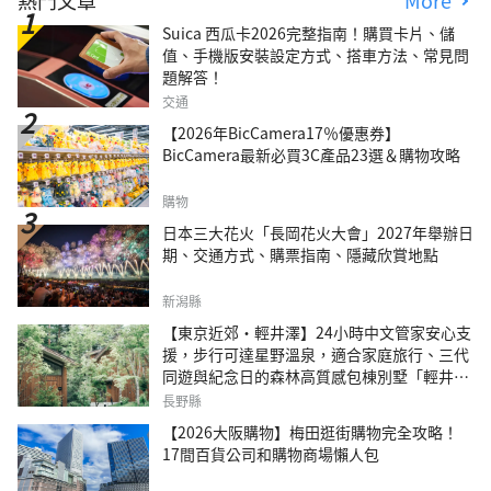
Suica 西瓜卡2026完整指南！購買卡片、儲
值、手機版安裝設定方式、搭車方法、常見問
題解答！
交通
【2026年BicCamera17％優惠券】
BicCamera最新必買3C產品23選＆購物攻略
購物
日本三大花火「長岡花火大會」2027年舉辦日
期、交通方式、購票指南、隱藏欣賞地點
新潟縣
【東京近郊・輕井澤】24小時中文管家安心支
援，步行可達星野溫泉，適合家庭旅行、三代
同遊與紀念日的森林高質感包棟別墅「輕井澤
森四季VILLA」
長野縣
【2026大阪購物】梅田逛街購物完全攻略！
17間百貨公司和購物商場懶人包