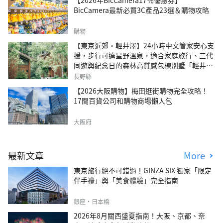
【2026年BicCamera17％優惠券】
BicCamera最新必買3C產品23選＆購物攻略
購物
【東京近郊・輕井澤】24小時中文管家安心支
援，步行可達星野溫泉，適合家庭旅行、三代
同遊與紀念日的森林高質感包棟別墅「輕井澤
森四季VILLA」
長野縣
【2026大阪購物】梅田逛街購物完全攻略！
17間百貨公司和購物商場懶人包
大阪府
最新文章
More
東京旅行絕不可錯過！GINZA SIX 獨家「限定
伴手禮」與「美食體驗」完全指南
銀座・日本橋
2026年8月關西盛夏指南！大阪、京都、奈