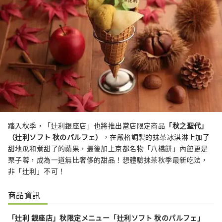
踏入秋季，「辻利銀座店」也將推出當店限定商品
「秋之聖代」
（辻利ソフト 秋のパルフェ）
，在嚴格調製的抺茶冰淇淋上加了
甜地瓜和煮甜了的蘋果，最後加上京都名物「八橋餅」內餡更是
栗子蓉，成為一道無比奢侈的甜品！想體驗抺茶秋季最新吃法，
非「辻利」不可！
商品資訊
「辻利 銀座店」秋限定メニュー「辻利ソフト 秋のパルフェ」