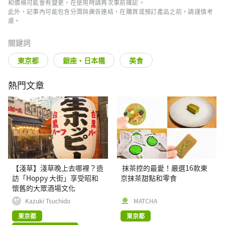
和價格可能會有變更，在使用時請再次事前確認。
此外，記事內可能包含分潤與廣告連結，在購買或預訂產品之前，請謹慎考
慮。
關鍵詞
東京都
銀座・日本橋
美食
熱門文章
【淺草】淺草晚上去哪裡？造
抹茶控的最愛！嚴選16款東
訪「Hoppy 大街」享受昭和
京抹茶甜點和零食
懷舊的大眾酒場文化
Kazuki Tsuchido
MATCHA
東京都
東京都