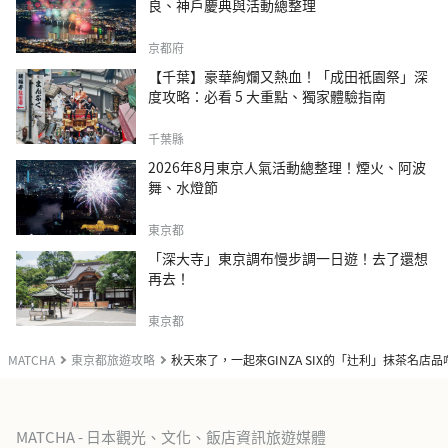
良、神戶慶典與活動總整理
京都府
【千葉】豪華絢爛又熱血！「成田祇園祭」深
度攻略：必看 5 大重點、獨家體驗指南
千葉縣
2026年8月東京人氣活動總整理！煙火、阿波
舞、水燈節
東京都
「深大寺」東京調布慢步調一日遊！去了還想
再去！
東京都
MATCHA
東京都旅遊攻略
秋天來了，一起來GINZA SIX的「辻利」抹茶名店
MATCHA - 日本觀光、文化、飯店資訊旅遊媒體