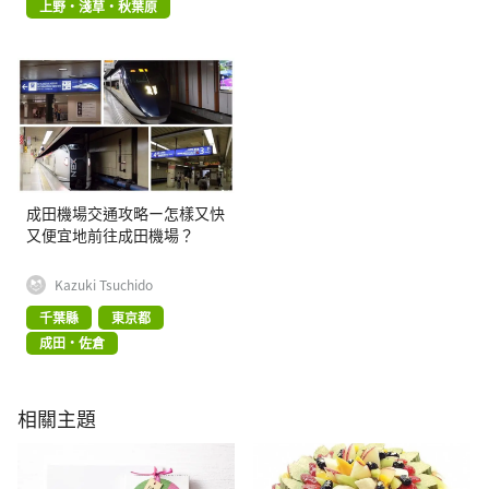
上野・淺草・秋葉原
成田機場交通攻略ー怎樣又快
又便宜地前往成田機場？
Kazuki Tsuchido
千葉縣
東京都
成田・佐倉
相關主題