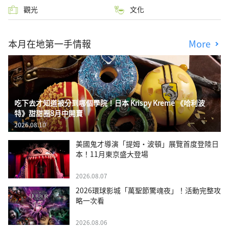
觀光
文化
本月在地第一手情報
More
吃下去才知道被分到哪個學院！日本 Krispy Kreme 《哈利波
特》甜甜圈8月中開賣
2026.08.10
美國鬼才導演「提姆・波頓」展覽首度登陸日
本！11月東京盛大登場
2026.08.07
2026環球影城「萬聖節驚魂夜」！活動完整攻
略一次看
2026.08.06