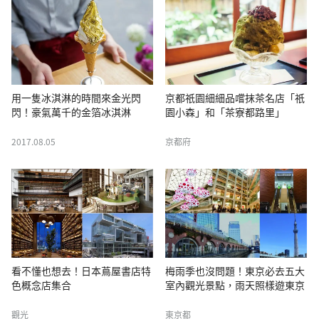
用一隻冰淇淋的時間來金光閃
京都祇園細細品嚐抹茶名店「祇
閃！豪氣萬千的金箔冰淇淋
園小森」和「茶寮都路里」
2017.08.05
京都府
看不懂也想去！日本蔦屋書店特
梅雨季也沒問題！東京必去五大
色概念店集合
室內觀光景點，雨天照樣遊東京
觀光
東京都