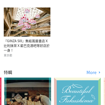
『GINZA SIX』集結蔦屋書店Ｘ
辻利抹茶Ｘ星巴克酒吧等好店於
一身！
東京都
特輯
More