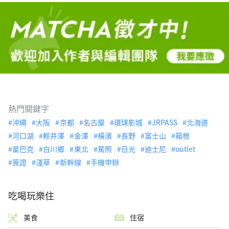
熱門關鍵字
沖繩
大阪
京都
名古屋
環球影城
JRPASS
北海道
河口湖
輕井澤
金澤
橫濱
長野
富士山
箱根
星巴克
白川鄉
東北
駕照
日光
迪士尼
outlet
簽證
淺草
新幹線
手機申辦
吃喝玩樂住
美食
住宿