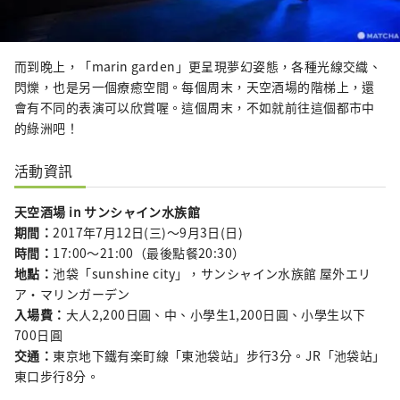
而到晚上，「marin garden」更呈現夢幻姿態，各種光線交織、
閃爍，也是另一個療癒空間。每個周末，天空酒場的階梯上，還
會有不同的表演可以欣賞喔。這個周末，不如就前往這個都市中
的綠洲吧！
活動資訊
天空酒場 in サンシャイン水族館
期間：
2017年7月12日(三)～9月3日(日)
時間：
17:00～21:00（最後點餐20:30）
地點：
池袋「sunshine city」，サンシャイン水族館 屋外エリ
ア・マリンガーデン
入場費：
大人2,200日圓、中、小學生1,200日圓、小學生以下
700日圓
交通：
東京地下鐵有楽町線「東池袋站」步行3分。JR「池袋站」
東口步行8分。