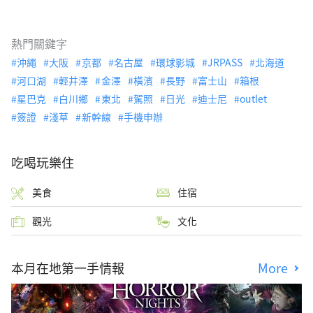
熱門關鍵字
沖繩
大阪
京都
名古屋
環球影城
JRPASS
北海道
河口湖
輕井澤
金澤
橫濱
長野
富士山
箱根
星巴克
白川鄉
東北
駕照
日光
迪士尼
outlet
簽證
淺草
新幹線
手機申辦
吃喝玩樂住
美食
住宿
觀光
文化
本月在地第一手情報
More