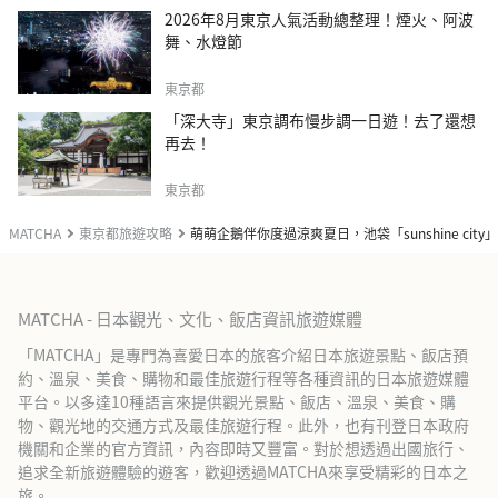
2026年8月東京人氣活動總整理！煙火、阿波
舞、水燈節
東京都
「深大寺」東京調布慢步調一日遊！去了還想
再去！
東京都
MATCHA
東京都旅遊攻略
萌萌企鵝伴你度過涼爽夏日，池袋「sunshine ci
MATCHA - 日本觀光、文化、飯店資訊旅遊媒體
「MATCHA」是專門為喜愛日本的旅客介紹日本旅遊景點、飯店預
約、溫泉、美食、購物和最佳旅遊行程等各種資訊的日本旅遊媒體
平台。以多達10種語言來提供觀光景點、飯店、溫泉、美食、購
物、觀光地的交通方式及最佳旅遊行程。此外，也有刊登日本政府
機關和企業的官方資訊，內容即時又豐富。對於想透過出國旅行、
追求全新旅遊體驗的遊客，歡迎透過MATCHA來享受精彩的日本之
旅。