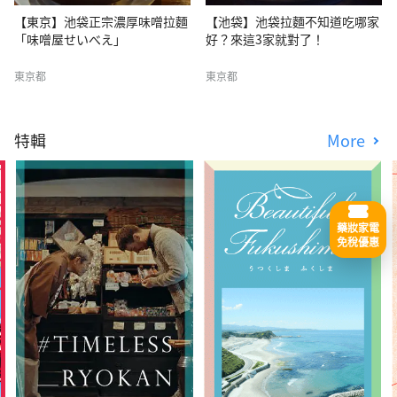
【東京】池袋正宗濃厚味噌拉麵
【池袋】池袋拉麵不知道吃哪家
「味噌屋せいべえ」
好？來這3家就對了！
東京都
東京都
特輯
More
藥妝家電
免稅優惠