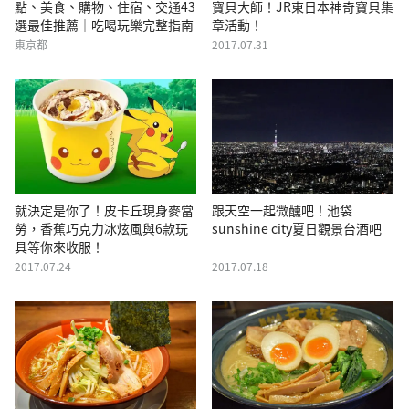
點、美食、購物、住宿、交通43
寶貝大師！JR東日本神奇寶貝集
選最佳推薦｜吃喝玩樂完整指南
章活動！
東京都
2017.07.31
就決定是你了！皮卡丘現身麥當
跟天空一起微醺吧！池袋
勞，香蕉巧克力冰炫風與6款玩
sunshine city夏日觀景台酒吧
具等你來收服！
2017.07.24
2017.07.18