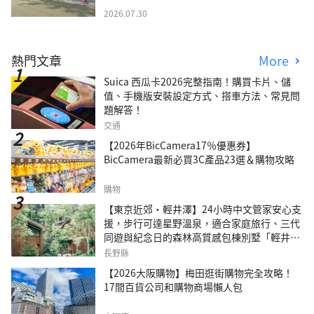
2026.07.30
熱門文章
More
Suica 西瓜卡2026完整指南！購買卡片、儲
值、手機版安裝設定方式、搭車方法、常見問
題解答！
交通
【2026年BicCamera17％優惠券】
BicCamera最新必買3C產品23選＆購物攻略
購物
【東京近郊・輕井澤】24小時中文管家安心支
援，步行可達星野溫泉，適合家庭旅行、三代
同遊與紀念日的森林高質感包棟別墅「輕井澤
森四季VILLA」
長野縣
【2026大阪購物】梅田逛街購物完全攻略！
17間百貨公司和購物商場懶人包