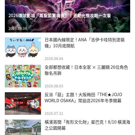
2026環球影城「萬聖節驚魂夜」！活動完整攻略一次看
2026.08.06
日本國內線限定！ANA「吉伊卡哇特別塗裝
機」10月底開航
2026.08.04
全部都想收藏！日本全家 × 三麗鷗 26位角色
聯名吊飾
2026.08.03
反派「惡」主題！大阪梅田「THE★JOJO
WORLD OSAKA」常設店2026年冬季開幕
2026.07.31
橫濱首間「有形文化財」星巴克！8/10 橫濱海
之公園開幕