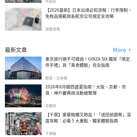
大阪府
【2026最新】日本出境必知流程：行李限制、
免稅品規範與各航空公司規定全攻略
旅遊攻略
最新文章
More
東京旅行絕不可錯過！GINZA SIX 獨家「限定
伴手禮」與「美食體驗」完全指南
銀座・日本橋
2026年8月關西盛夏指南！大阪、京都、奈
良、神戶慶典與活動總整理
京都府
【千葉】豪華絢爛又熱血！「成田祇園祭」深
度攻略：必看 5 大重點、獨家體驗指南
千葉縣