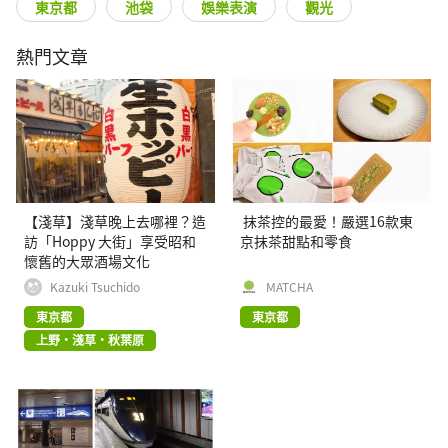
東京都
池袋
娛樂表演
觀光
熱門文章
【淺草】淺草晚上去哪裡？造
抹茶控的最愛！嚴選16款東
訪「Hoppy 大街」享受昭和
京抹茶甜點和零食
懷舊的大眾酒場文化
Kazuki Tsuchido
MATCHA
東京都
東京都
上野・淺草・秋葉原