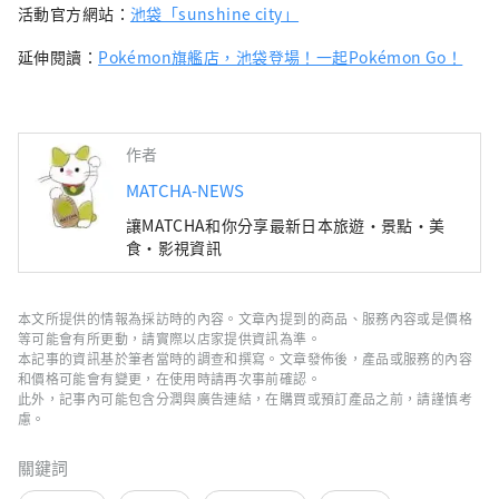
活動官方網站：
池袋「sunshine city」
延伸閱讀：
Pokémon旗艦店，池袋登場！一起Pokémon Go！
作者
MATCHA-NEWS
讓MATCHA和你分享最新日本旅遊・景點・美
食・影視資訊
本文所提供的情報為採訪時的內容。文章內提到的商品、服務內容或是價格
等可能會有所更動，請實際以店家提供資訊為準。
本記事的資訊基於筆者當時的調查和撰寫。文章發佈後，產品或服務的內容
和價格可能會有變更，在使用時請再次事前確認。
此外，記事內可能包含分潤與廣告連結，在購買或預訂產品之前，請謹慎考
慮。
關鍵詞