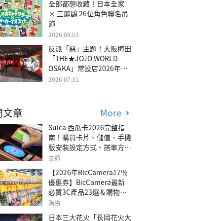
全部都想收藏！日本全家
× 三麗鷗 26位角色聯名吊
飾
2026.08.03
反派「惡」主題！大阪梅田
「THE★JOJO WORLD
OSAKA」常設店2026年冬
季開幕
2026.07.31
門文章
More
Suica 西瓜卡2026完整指
南！購買卡片、儲值、手機
版安裝設定方式、搭車方
法、常見問題解答！
交通
【2026年BicCamera17％
優惠券】BicCamera最新
必買3C產品23選＆購物攻
略
購物
日本三大花火「長岡花火大