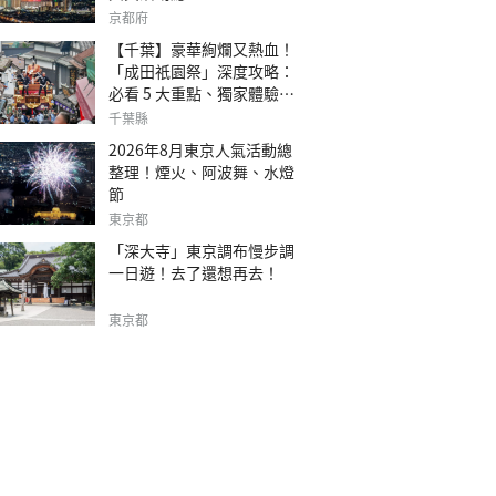
京都府
【千葉】豪華絢爛又熱血！
「成田祇園祭」深度攻略：
必看 5 大重點、獨家體驗指
南
千葉縣
2026年8月東京人氣活動總
整理！煙火、阿波舞、水燈
節
東京都
「深大寺」東京調布慢步調
一日遊！去了還想再去！
東京都