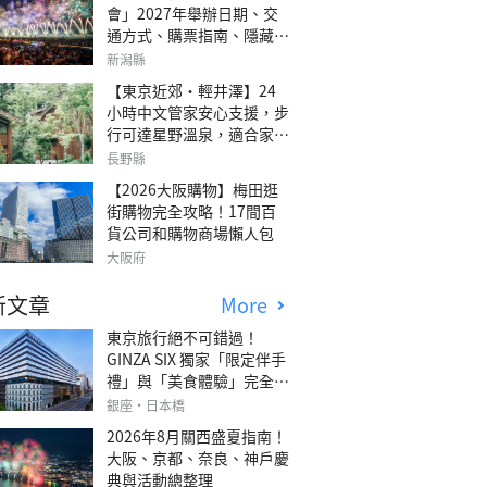
會」2027年舉辦日期、交
通方式、購票指南、隱藏欣
賞地點
新潟縣
【東京近郊・輕井澤】24
小時中文管家安心支援，步
行可達星野溫泉，適合家庭
旅行、三代同遊與紀念日的
長野縣
森林高質感包棟別墅「輕井
【2026大阪購物】梅田逛
澤森四季VILLA」
街購物完全攻略！17間百
貨公司和購物商場懶人包
大阪府
新文章
More
東京旅行絕不可錯過！
GINZA SIX 獨家「限定伴手
禮」與「美食體驗」完全指
南
銀座・日本橋
2026年8月關西盛夏指南！
大阪、京都、奈良、神戶慶
典與活動總整理