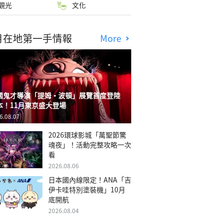
觀光
文化
月在地第一手情報
More
國鬼才導演「提姆・波頓」展覽首度登陸
本！11月東京盛大登場
6.08.07
2026環球影城「萬聖節驚
魂夜」！活動完整攻略一次
看
2026.08.06
日本國內線限定！ANA「吉
伊卡哇特別塗裝機」10月
底開航
2026.08.04