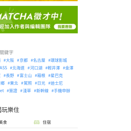
關鍵字
繩
大阪
京都
名古屋
環球影城
ASS
北海道
河口湖
輕井澤
金澤
濱
長野
富士山
箱根
星巴克
川鄉
東北
駕照
日光
迪士尼
let
簽證
淺草
新幹線
手機申辦
喝玩樂住
美食
住宿