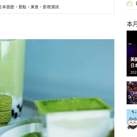
新日本旅遊・景點・美食・影視資訊
本
美
日
202