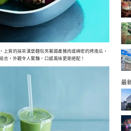
，上質的抹茶漢堡麵包夾著國產豬肉或綿密的烤南瓜，
組合，外觀令人驚豔，口感風味更是絕配！
最