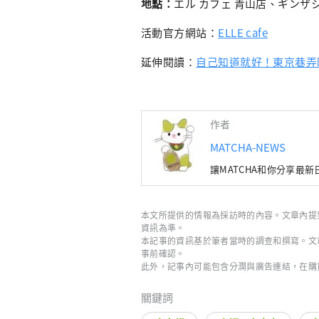
地點：
エル カフェ 青山店、ギン
活動官方網站：
ELLE cafe
延伸閱讀：
自己知道就好！東京巷弄
作者
MATCHA-NEWS
讓MATCHA和你分享最
本文所提供的情報為採訪時的內容。文章內提
資訊為準。
本記事的資訊基於筆者當時的調查和撰寫。文
事前確認。
此外，記事內可能包含分潤與廣告連結，在購
關鍵詞