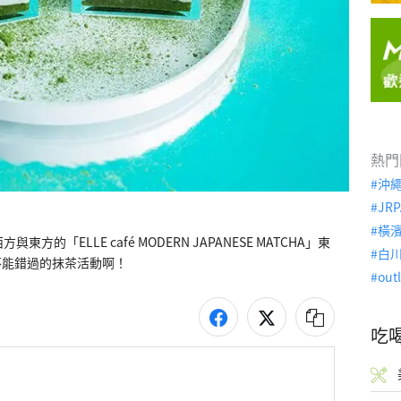
熱門
沖
JRP
橫
與東方的「ELLE café MODERN JAPANESE MATCHA」東
白
不能錯過的抹茶活動啊！
out
吃