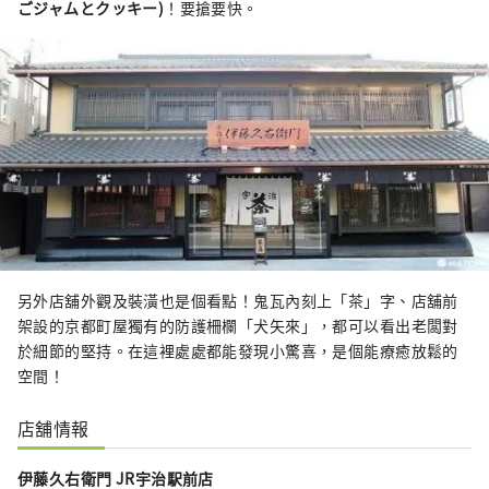
ごジャムとクッキー)
！要搶要快。
另外店舖外觀及裝潢也是個看點！鬼瓦內刻上「茶」字、店舖前
架設的京都町屋獨有的防護柵欄「犬矢來」，都可以看出老闆對
於細節的堅持。在這裡處處都能發現小驚喜，是個能療癒放鬆的
空間！
店舖情報
伊藤久右衛門 JR宇治駅前店