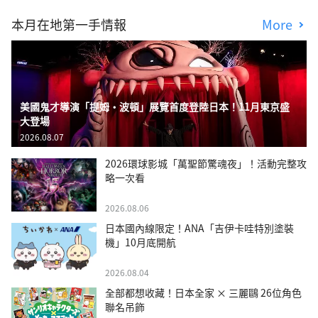
本月在地第一手情報
More
美國鬼才導演「提姆・波頓」展覽首度登陸日本！11月東京盛
大登場
2026.08.07
2026環球影城「萬聖節驚魂夜」！活動完整攻
略一次看
2026.08.06
日本國內線限定！ANA「吉伊卡哇特別塗裝
機」10月底開航
2026.08.04
全部都想收藏！日本全家 × 三麗鷗 26位角色
聯名吊飾