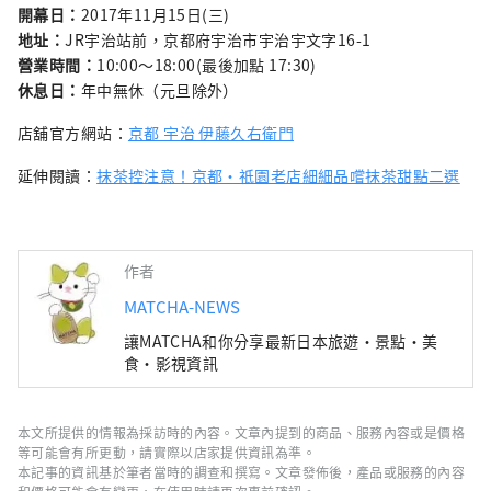
開幕日：
2017年11月15日(三)
地址：
JR宇治站前，京都府宇治市宇治宇文字16-1
營業時間：
10:00〜18:00(最後加點 17:30)
休息日：
年中無休（元旦除外）
店舖官方網站：
京都 宇治 伊藤久右衛門
延伸閱讀：
抹茶控注意！京都・祇園老店細細品嚐抹茶甜點二選
作者
MATCHA-NEWS
讓MATCHA和你分享最新日本旅遊・景點・美
食・影視資訊
本文所提供的情報為採訪時的內容。文章內提到的商品、服務內容或是價格
等可能會有所更動，請實際以店家提供資訊為準。
本記事的資訊基於筆者當時的調查和撰寫。文章發佈後，產品或服務的內容