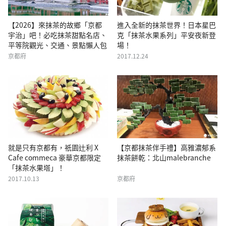
【2026】來抹茶的故鄉「京都
進入全新的抹茶世界！日本星巴
宇治」吧！必吃抹茶甜點名店、
克「抹茶水果系列」平安夜新登
平等院觀光、交通、景點懶人包
場！
京都府
2017.12.24
就是只有京都有，祇園辻利 X
【京都抹茶伴手禮】高雅濃郁系
Cafe commeca 豪華京都限定
抹茶餅乾：北山malebranche
「抹茶水果塔」！
2017.10.13
京都府