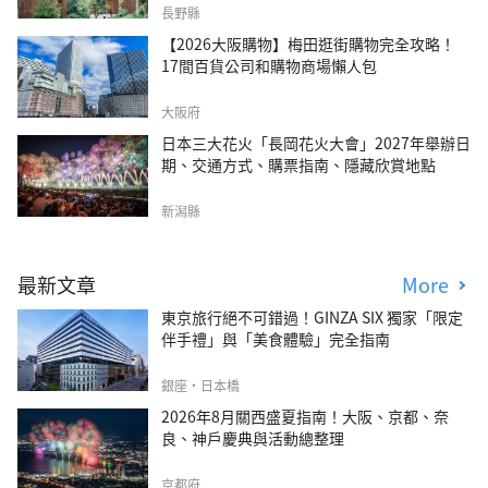
森四季VILLA」
長野縣
【2026大阪購物】梅田逛街購物完全攻略！
17間百貨公司和購物商場懶人包
大阪府
日本三大花火「長岡花火大會」2027年舉辦日
期、交通方式、購票指南、隱藏欣賞地點
新潟縣
最新文章
More
東京旅行絕不可錯過！GINZA SIX 獨家「限定
伴手禮」與「美食體驗」完全指南
銀座・日本橋
2026年8月關西盛夏指南！大阪、京都、奈
良、神戶慶典與活動總整理
京都府