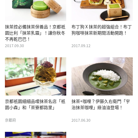
抹茶控必備抹茶保養品！京都祇
布丁狗 X 抹茶的超強組合！布丁
園辻利「抹茶乳霜」！讓你秋冬
狗咖啡抹茶新期間活動開跑！
不再乾巴巴！
2017.09.30
2017.09.12
京都祇園細細品嚐抹茶名店「祇
抹茶+咖哩？伊藤久右衛門「宇
園小森」和「茶寮都路里」
治抹茶咖哩」綠油油登場！
京都府
2017.06.30