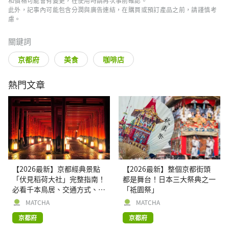
和價格可能會有變更，在使用時請再次事前確認。
此外，記事內可能包含分潤與廣告連結，在購買或預訂產品之前，請謹慎考
慮。
關鍵詞
京都府
美食
咖啡店
熱門文章
【2026最新】京都經典景點
【2026最新】整個京都街頭
「伏見稻荷大社」完整指南！
都是舞台！日本三大祭典之一
必看千本鳥居、交通方式、周
「祗園祭」
邊逛街景點
MATCHA
MATCHA
京都府
京都府