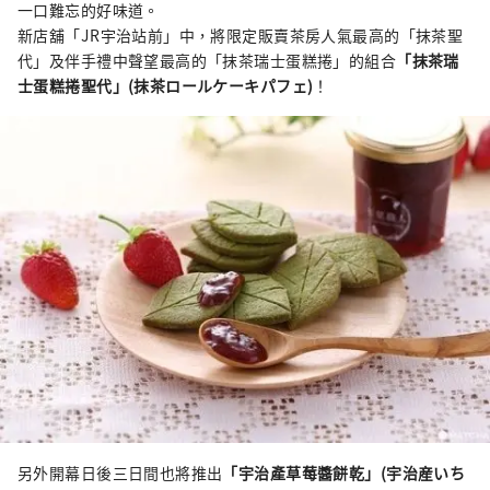
一口難忘的好味道。
新店舖「JR宇治站前」中，將限定販賣茶房人氣最高的「抹茶聖
代」及伴手禮中聲望最高的「抹茶瑞士蛋糕捲」的組合
「抹茶瑞
士蛋糕捲聖代」(抹茶ロールケーキパフェ)
！
另外開幕日後三日間也將推出
「宇治產草莓醬餅乾」(宇治産いち