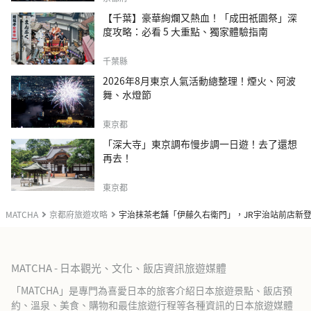
【千葉】豪華絢爛又熱血！「成田祇園祭」深
度攻略：必看 5 大重點、獨家體驗指南
千葉縣
2026年8月東京人氣活動總整理！煙火、阿波
舞、水燈節
東京都
「深大寺」東京調布慢步調一日遊！去了還想
再去！
東京都
MATCHA
京都府旅遊攻略
宇治抹茶老舖「伊藤久右衛門」，JR宇治站前店新
MATCHA - 日本觀光、文化、飯店資訊旅遊媒體
「MATCHA」是專門為喜愛日本的旅客介紹日本旅遊景點、飯店預
約、溫泉、美食、購物和最佳旅遊行程等各種資訊的日本旅遊媒體