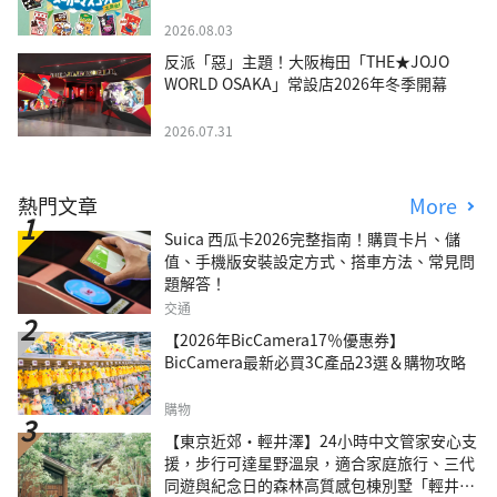
2026.08.03
反派「惡」主題！大阪梅田「THE★JOJO
WORLD OSAKA」常設店2026年冬季開幕
2026.07.31
熱門文章
More
Suica 西瓜卡2026完整指南！購買卡片、儲
值、手機版安裝設定方式、搭車方法、常見問
題解答！
交通
【2026年BicCamera17％優惠券】
BicCamera最新必買3C產品23選＆購物攻略
購物
【東京近郊・輕井澤】24小時中文管家安心支
援，步行可達星野溫泉，適合家庭旅行、三代
同遊與紀念日的森林高質感包棟別墅「輕井澤