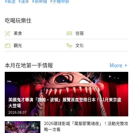
簽證
淺草
新幹線
手機申辦
吃喝玩樂住
美食
住宿
觀光
文化
本月在地第一手情報
More
美國鬼才導演「提姆・波頓」展覽首度登陸日本！11月東京盛
大登場
2026.08.07
2026環球影城「萬聖節驚魂夜」！活動完整攻
略一次看