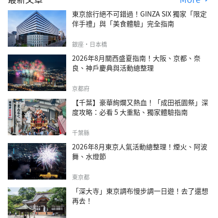
東京旅行絕不可錯過！GINZA SIX 獨家「限定
伴手禮」與「美食體驗」完全指南
銀座・日本橋
2026年8月關西盛夏指南！大阪、京都、奈
良、神戶慶典與活動總整理
京都府
【千葉】豪華絢爛又熱血！「成田祇園祭」深
度攻略：必看 5 大重點、獨家體驗指南
千葉縣
2026年8月東京人氣活動總整理！煙火、阿波
舞、水燈節
東京都
「深大寺」東京調布慢步調一日遊！去了還想
再去！