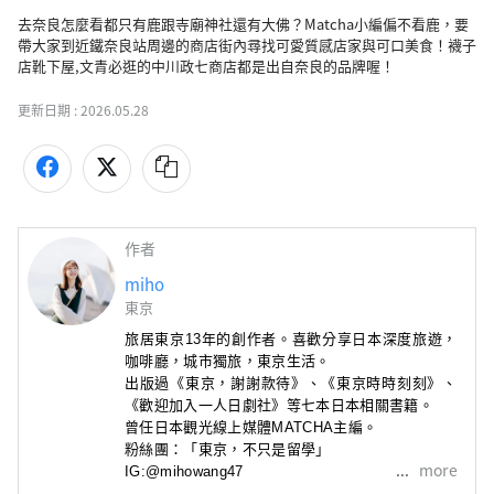
去奈良怎麼看都只有鹿跟寺廟神社還有大佛？Matcha小編偏不看鹿，要
帶大家到近鐵奈良站周邊的商店街內尋找可愛質感店家與可口美食！襪子
店靴下屋,文青必逛的中川政七商店都是出自奈良的品牌喔！
更新日期 :
2026.05.28
作者
miho
東京
旅居東京13年的創作者。喜歡分享日本深度旅遊，
咖啡廳
，城市獨旅，東京生活。
出版過《東京，謝謝款待》
、
《東京時時刻刻》
、
《歡迎加入一人日劇社》
等七本日本相關書籍。
曾任日本觀光線上媒體MATCHA主編。
粉絲團：「東京，不只是留學」

more
IG:@mihowang47