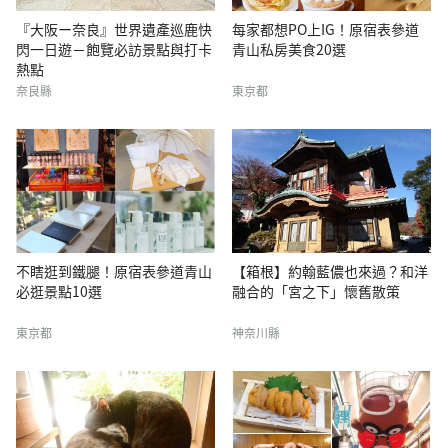
『大阪ー奈良』世界遺產巡鹿快
每家都想PO上IG！原宿表參道
閃一日遊－飽覽必訪景點與打卡
青山私房美食20選
熱點
奈良縣
東京都
不瞎逛到鐵腿！原宿表參道青山
【箱根】約翰藍儂也來過？和洋
必逛景點10選
融合的「宮之下」懷舊散策
東京都
神奈川縣