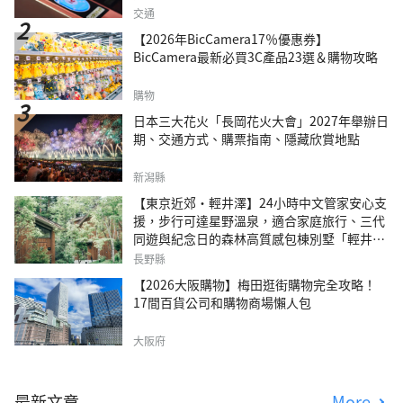
交通
【2026年BicCamera17％優惠券】
BicCamera最新必買3C產品23選＆購物攻略
購物
日本三大花火「長岡花火大會」2027年舉辦日
期、交通方式、購票指南、隱藏欣賞地點
新潟縣
【東京近郊・輕井澤】24小時中文管家安心支
援，步行可達星野溫泉，適合家庭旅行、三代
同遊與紀念日的森林高質感包棟別墅「輕井澤
森四季VILLA」
長野縣
【2026大阪購物】梅田逛街購物完全攻略！
17間百貨公司和購物商場懶人包
大阪府
最新文章
More