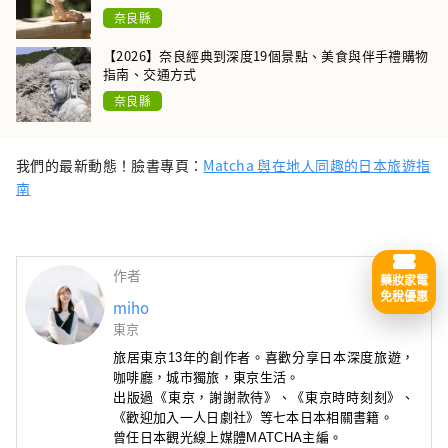
奈良縣
【2026】奈良經典到深度19個景點、美食與伴手禮購物
指南、交通方式
奈良縣
我們的最新動態！臉書專頁：
Matcha 與在地人同趣的日本旅遊指
南
作者
藥妝家電
免稅優惠
miho
東京
旅居東京13年的創作者。喜歡分享日本深度旅遊，
咖啡廳
，城市獨旅，東京生活。
出版過《東京，謝謝款待》
、
《東京時時刻刻》
、
《歡迎加入一人日劇社》
等七本日本相關書籍。
曾任日本觀光線上媒體MATCHA主編。