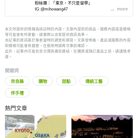
粉絲團：「東京，不只是留學」

more
IG:@mihowang47
本文所提供的情報為採訪時的內容。文章內提到的商品、服務內容或是價格
等可能會有所更動，請實際以店家提供資訊為準。
本記事的資訊基於筆者當時的調查和撰寫。文章發佈後，產品或服務的內容
和價格可能會有變更，在使用時請再次事前確認。
此外，記事內可能包含分潤與廣告連結，在購買或預訂產品之前，請謹慎考
慮。
關鍵詞
奈良縣
購物
甜點
傳統工藝
伴手禮
熱門文章