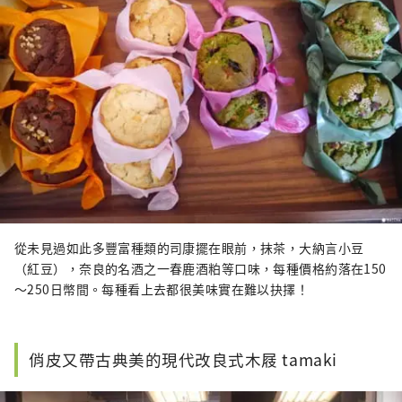
從未見過如此多豐富種類的司康擺在眼前，抹茶，大納言小豆
（紅豆），奈良的名酒之一春鹿酒粕等口味，每種價格約落在150
～250日幣間。每種看上去都很美味實在難以抉擇！
俏皮又帶古典美的現代改良式木屐 tamaki