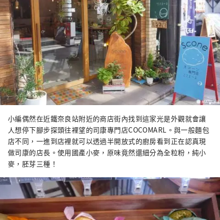
小編偶然在近鐵奈良站附近的商店街內找到這家光是外觀就會讓
人想停下腳步探頭往裡望的司康專門店COCOMARL。與一般麵包
店不同，一進到店裡就可以透過半開放式的廚房看到正在認真現
做司康的店長。使用國產小麥，原味竟然還細分為全粒粉，純小
麥，胚芽三種！