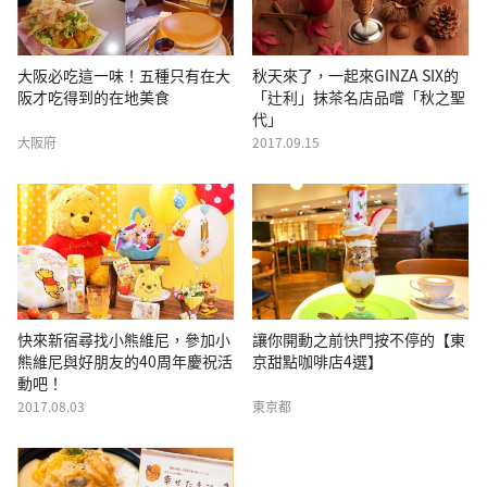
大阪必吃這一味！五種只有在大
秋天來了，一起來GINZA SIX的
阪才吃得到的在地美食
「辻利」抹茶名店品嚐「秋之聖
代」
大阪府
2017.09.15
快來新宿尋找小熊維尼，參加小
讓你開動之前快門按不停的【東
熊維尼與好朋友的40周年慶祝活
京甜點咖啡店4選】
動吧！
2017.08.03
東京都