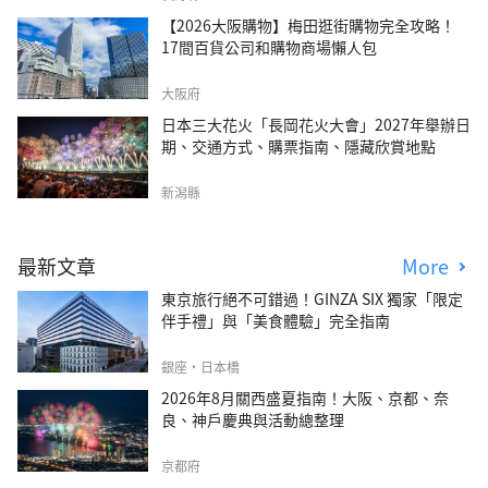
【2026大阪購物】梅田逛街購物完全攻略！
17間百貨公司和購物商場懶人包
大阪府
日本三大花火「長岡花火大會」2027年舉辦日
期、交通方式、購票指南、隱藏欣賞地點
新潟縣
最新文章
More
東京旅行絕不可錯過！GINZA SIX 獨家「限定
伴手禮」與「美食體驗」完全指南
銀座・日本橋
2026年8月關西盛夏指南！大阪、京都、奈
良、神戶慶典與活動總整理
京都府