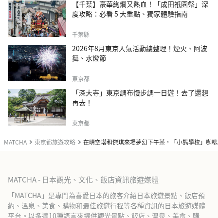
【千葉】豪華絢爛又熱血！「成田祇園祭」深
度攻略：必看 5 大重點、獨家體驗指南
千葉縣
2026年8月東京人氣活動總整理！煙火、阿波
舞、水燈節
東京都
「深大寺」東京調布慢步調一日遊！去了還想
再去！
東京都
MATCHA
東京都旅遊攻略
在晴空塔和傑琪來場夢幻下午茶，「小熊學校」咖啡
MATCHA - 日本觀光、文化、飯店資訊旅遊媒體
「MATCHA」是專門為喜愛日本的旅客介紹日本旅遊景點、飯店預
約、溫泉、美食、購物和最佳旅遊行程等各種資訊的日本旅遊媒體
平台。以多達10種語言來提供觀光景點、飯店、溫泉、美食、購