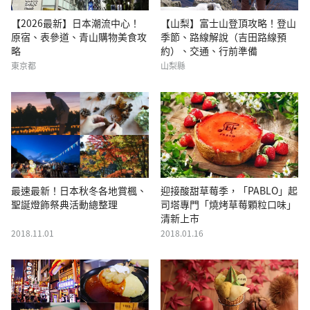
【2026最新】日本潮流中心！
【山梨】富士山登頂攻略！登山
原宿、表參道、青山購物美食攻
季節、路線解說（吉田路線預
略
約）、交通、行前準備
東京都
山梨縣
最速最新！日本秋冬各地賞楓、
迎接酸甜草莓季，「PABLO」起
聖誕燈飾祭典活動總整理
司塔專門「燒烤草莓顆粒口味」
清新上市
2018.11.01
2018.01.16