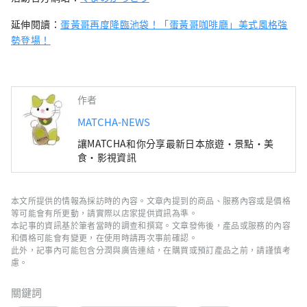
延伸閱讀：
蛋黃哥再度降臨池袋！「蛋黃哥咖啡廳」美式風格強
勢登場！
作者
MATCHA-NEWS
讓MATCHA和你分享最新日本旅遊・景點・美
食・影視資訊
本文所提供的情報為採訪時的內容。文章內提到的商品、服務內容或是價格
等可能會有所更動，請實際以店家提供資訊為準。
本記事的資訊基於筆者當時的調查和撰寫。文章發佈後，產品或服務的內容
和價格可能會有變更，在使用時請再次事前確認。
此外，記事內可能包含分潤與廣告連結，在購買或預訂產品之前，請謹慎考
慮。
關鍵詞