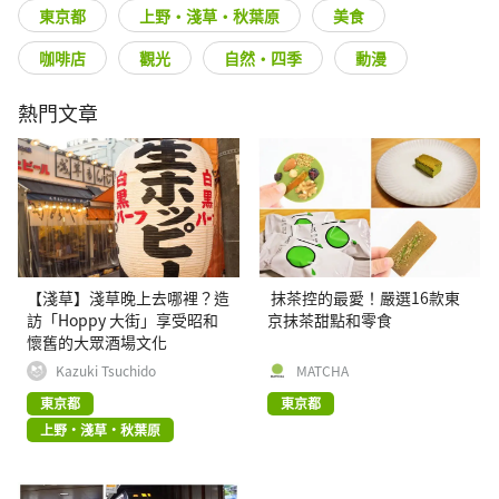
東京都
上野・淺草・秋葉原
美食
咖啡店
觀光
自然・四季
動漫
熱門文章
【淺草】淺草晚上去哪裡？造
抹茶控的最愛！嚴選16款東
訪「Hoppy 大街」享受昭和
京抹茶甜點和零食
懷舊的大眾酒場文化
Kazuki Tsuchido
MATCHA
東京都
東京都
上野・淺草・秋葉原