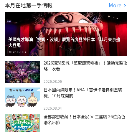
本月在地第一手情報
More
美國鬼才導演「提姆・波頓」展覽首度登陸日本！11月東京盛
大登場
2026.08.07
2026環球影城「萬聖節驚魂夜」！活動完整攻
略一次看
2026.08.06
日本國內線限定！ANA「吉伊卡哇特別塗裝
機」10月底開航
2026.08.04
全部都想收藏！日本全家 × 三麗鷗 26位角色
聯名吊飾