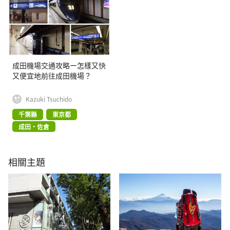
成田機場交通攻略ー怎樣又快
又便宜地前往成田機場？
Kazuki Tsuchido
千葉縣
東京都
成田・佐倉
相關主題