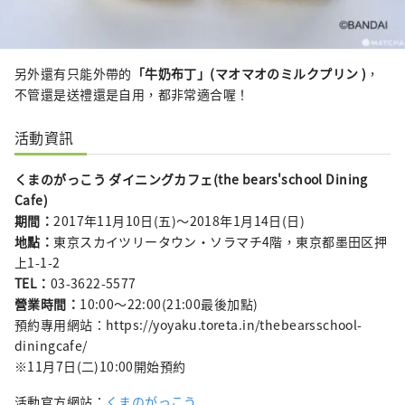
另外還有只能外帶的
「牛奶布丁」(マオマオのミルクプリン )
，
不管還是送禮還是自用，都非常適合喔！
活動資訊
くまのがっこう ダイニングカフェ(the bears'school Dining
Cafe)
期間：
2017年11月10日(五)～2018年1月14日(日)
地點：
東京スカイツリータウン・ソラマチ4階，東京都墨田区押
上1-1-2
TEL：
03-3622-5577
營業時間：
10:00～22:00(21:00最後加點)
預約專用網站：https://yoyaku.toreta.in/thebearsschool-
diningcafe/
※11月7日(二)10:00開始預約
活動官方網站：
くまのがっこう