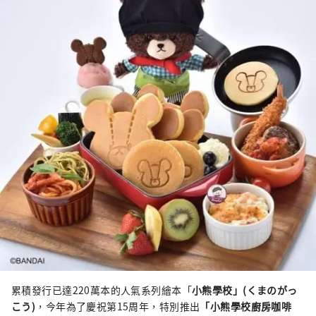
累積發行已達220萬本的人氣系列繪本「
小熊學校」(くまのがっ
こう)
，今年為了慶祝第15周年，特別推出
「小熊學校廚房咖啡