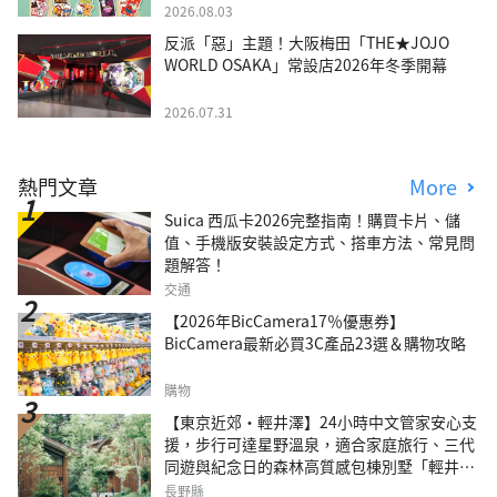
2026.08.03
反派「惡」主題！大阪梅田「THE★JOJO
WORLD OSAKA」常設店2026年冬季開幕
2026.07.31
熱門文章
More
Suica 西瓜卡2026完整指南！購買卡片、儲
值、手機版安裝設定方式、搭車方法、常見問
題解答！
交通
【2026年BicCamera17％優惠券】
BicCamera最新必買3C產品23選＆購物攻略
購物
【東京近郊・輕井澤】24小時中文管家安心支
援，步行可達星野溫泉，適合家庭旅行、三代
同遊與紀念日的森林高質感包棟別墅「輕井澤
森四季VILLA」
長野縣