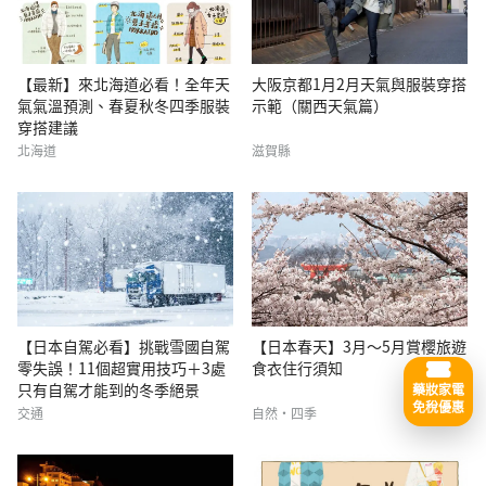
【最新】來北海道必看！全年天
大阪京都1月2月天氣與服裝穿搭
氣氣溫預測、春夏秋冬四季服裝
示範（關西天氣篇）
穿搭建議
北海道
滋賀縣
【日本自駕必看】挑戰雪國自駕
【日本春天】3月〜5月賞櫻旅遊
零失誤！11個超實用技巧＋3處
食衣住行須知
只有自駕才能到的冬季絕景
藥妝家電
免稅優惠
交通
自然・四季