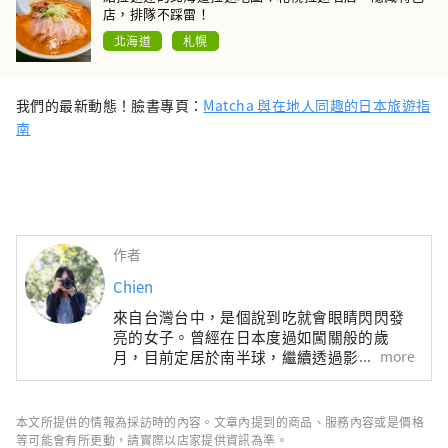
店，排隊不踩雷！
北海道
札幌
我們的最新動態！臉書專頁：
Matcha 與在地人同趣的日本旅遊指
南
作者
Chien
來自台灣台中，是個說到吃就會眼睛閃閃發
亮的女子。曾經在日本度過如闖關般的歲
more
月，目前定居於南半球，繼續透過影像與文
字，記錄一段段旅居時光的珍貴回憶與觀察
發現。出版著作《日本，慢慢旅：遇見山
城、花季、島嶼、海味、街景日常，2190X
本文所提供的情報為採訪時的內容。文章內提到的商品、服務內容或是價格
四季風物詩》
等可能會有所更動，請實際以店家提供資訊為準。