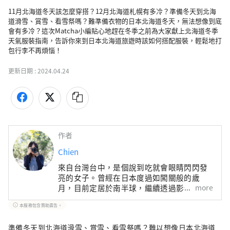
11月北海道冬天該怎麼穿搭？12月北海道札幌有多冷？準備冬天到北海
道滑雪、賞雪、看雪祭嗎？難準備衣物的日本北海道冬天，無法想像到底
會有多冷？這次Matcha小編貼心地趕在冬季之前為大家獻上北海道冬季
天氣服裝指南，告訴你來到日本北海道旅遊時該如何搭配服裝，輕鬆地打
包行李不再煩惱！
更新日期 :
2024.04.24
作者
Chien
來自台灣台中，是個說到吃就會眼睛閃閃發
亮的女子。曾經在日本度過如闖關般的歲
more
月，目前定居於南半球，繼續透過影像與文
字，記錄一段段旅居時光的珍貴回憶與觀察
本服務包含贊助廣告。
發現。出版著作《日本，慢慢旅：遇見山
城、花季、島嶼、海味、街景日常，2190X
準備冬天到北海道滑雪、賞雪、看雪祭嗎？難以想像日本北海道
四季風物詩》