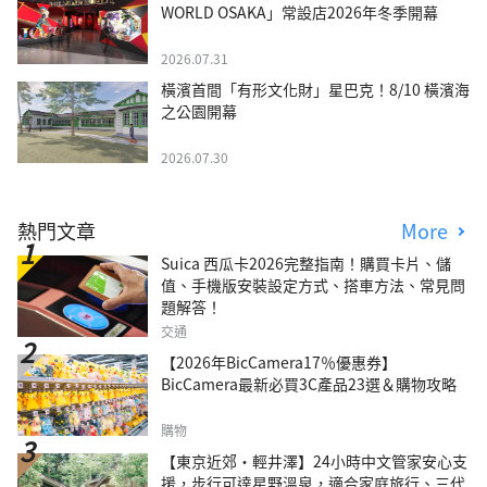
WORLD OSAKA」常設店2026年冬季開幕
2026.07.31
橫濱首間「有形文化財」星巴克！8/10 橫濱海
之公園開幕
2026.07.30
熱門文章
More
Suica 西瓜卡2026完整指南！購買卡片、儲
值、手機版安裝設定方式、搭車方法、常見問
題解答！
交通
【2026年BicCamera17％優惠券】
BicCamera最新必買3C產品23選＆購物攻略
購物
【東京近郊・輕井澤】24小時中文管家安心支
援，步行可達星野溫泉，適合家庭旅行、三代