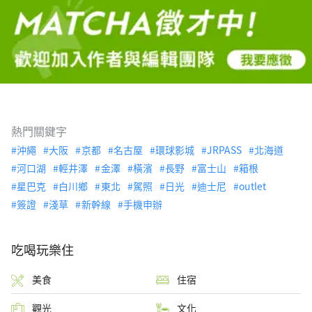
熱門關鍵字
沖繩
大阪
京都
名古屋
環球影城
JRPASS
北海道
河口湖
輕井澤
金澤
橫濱
長野
富士山
箱根
星巴克
白川鄉
東北
駕照
日光
迪士尼
outlet
簽證
淺草
新幹線
手機申辦
吃喝玩樂住
美食
住宿
觀光
文化