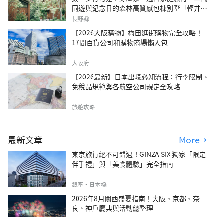
同遊與紀念日的森林高質感包棟別墅「輕井澤
森四季VILLA」
長野縣
【2026大阪購物】梅田逛街購物完全攻略！
17間百貨公司和購物商場懶人包
大阪府
【2026最新】日本出境必知流程：行李限制、
免稅品規範與各航空公司規定全攻略
旅遊攻略
最新文章
More
東京旅行絕不可錯過！GINZA SIX 獨家「限定
伴手禮」與「美食體驗」完全指南
銀座・日本橋
2026年8月關西盛夏指南！大阪、京都、奈
良、神戶慶典與活動總整理