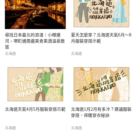
尋找日本最北的浪漫｜小樽運
夏天怎麼穿？北海道天氣6月～8
河・堺町通周邊美食美酒溫泉散
月服裝穿搭示範
策
北海道
北海道
北海道天氣4月5月服裝穿搭示範
北海道1月2月有多冷？建議服裝
穿搭、保暖穿衣秘訣
北海道
北海道