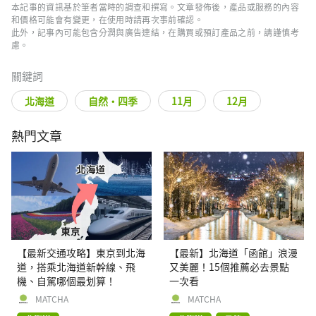
本記事的資訊基於筆者當時的調查和撰寫。文章發佈後，產品或服務的內容
和價格可能會有變更，在使用時請再次事前確認。
此外，記事內可能包含分潤與廣告連結，在購買或預訂產品之前，請謹慎考
慮。
關鍵詞
北海道
自然・四季
11月
12月
熱門文章
【最新交通攻略】東京到北海
【最新】北海道「函館」浪漫
道，搭乘北海道新幹線、飛
又美麗！15個推薦必去景點
機、自駕哪個最划算！
一次看
MATCHA
MATCHA