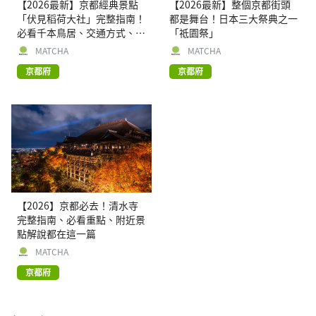
【2026最新】京都經典景點
【2026最新】整個京都街頭
「伏見稻荷大社」完整指南！
都是舞台！日本三大祭典之一
必看千本鳥居、交通方式、周
「祗園祭」
邊逛街景點
MATCHA
MATCHA
京都府
京都府
【2026】京都必去！清水寺
完整指南、必看重點、附近景
點解說都在這一篇
MATCHA
京都府