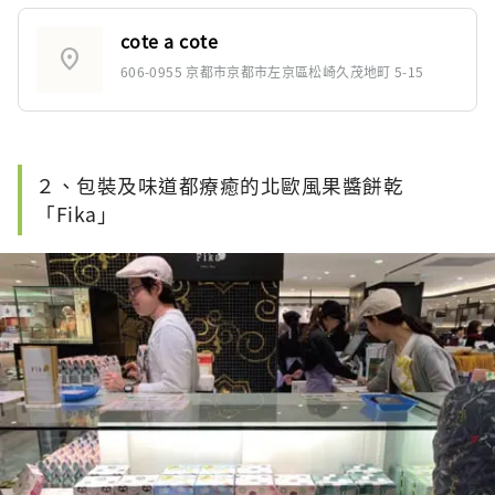
cote a cote
location_on
606-0955 京都市京都市左京區松崎久茂地町 5-15
２、包裝及味道都療癒的北歐風果醬餅乾
「Fika」