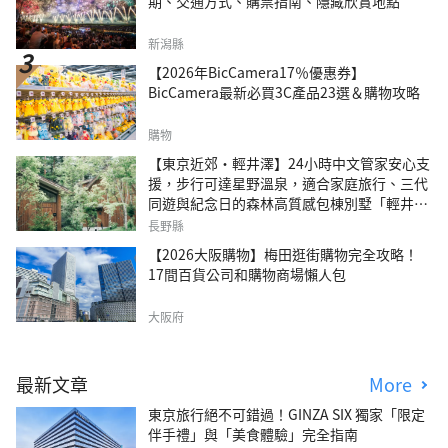
期、交通方式、購票指南、隱藏欣賞地點
新潟縣
【2026年BicCamera17％優惠券】
BicCamera最新必買3C產品23選＆購物攻略
購物
【東京近郊・輕井澤】24小時中文管家安心支
援，步行可達星野溫泉，適合家庭旅行、三代
同遊與紀念日的森林高質感包棟別墅「輕井澤
森四季VILLA」
長野縣
【2026大阪購物】梅田逛街購物完全攻略！
17間百貨公司和購物商場懶人包
大阪府
最新文章
More
東京旅行絕不可錯過！GINZA SIX 獨家「限定
伴手禮」與「美食體驗」完全指南