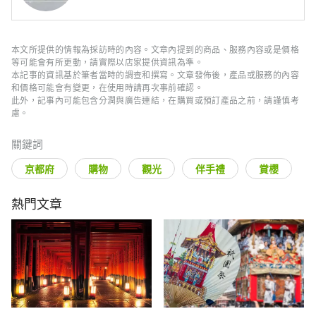
本文所提供的情報為採訪時的內容。文章內提到的商品、服務內容或是價格
等可能會有所更動，請實際以店家提供資訊為準。
本記事的資訊基於筆者當時的調查和撰寫。文章發佈後，產品或服務的內容
和價格可能會有變更，在使用時請再次事前確認。
此外，記事內可能包含分潤與廣告連結，在購買或預訂產品之前，請謹慎考
慮。
關鍵詞
京都府
購物
觀光
伴手禮
賞櫻
熱門文章