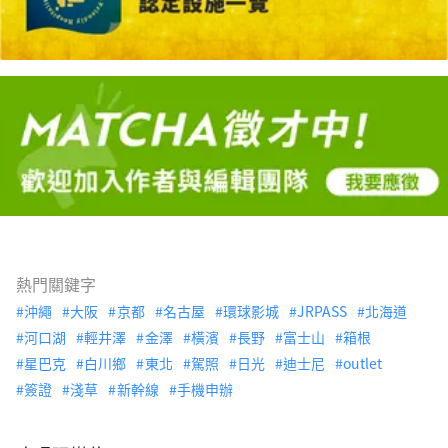
熱門關鍵字
沖繩
大阪
京都
名古屋
環球影城
JRPASS
北海道
河口湖
輕井澤
金澤
橫濱
長野
富士山
箱根
星巴克
白川鄉
東北
駕照
日光
迪士尼
outlet
簽證
淺草
新幹線
手機申辦