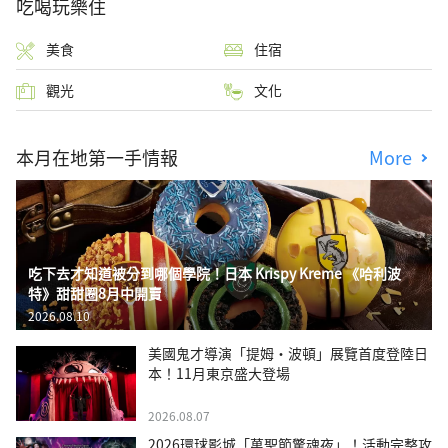
吃喝玩樂住
美食
住宿
觀光
文化
本月在地第一手情報
More
吃下去才知道被分到哪個學院！日本 Krispy Kreme 《哈利波
特》甜甜圈8月中開賣
2026.08.10
美國鬼才導演「提姆・波頓」展覽首度登陸日
本！11月東京盛大登場
2026.08.07
2026環球影城「萬聖節驚魂夜」！活動完整攻