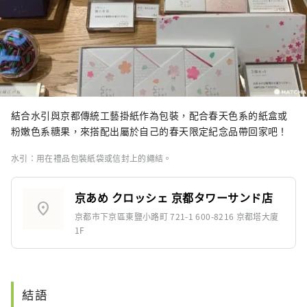
結合水引與京都傳統工藝掛紙作為包裝，配合春天色系的紙盒或
粉嫩色系糖果，來搭配出屬於自己的春天限定紀念品帶回家吧！
水引：用在禮品包裝紙袋或信封上的繩結。
京あめ クロッシェ 京都タワーサンド店
location_on
京都市下京區東鹽小路町 721-1 600-8216 京都塔大廈
1F
結語