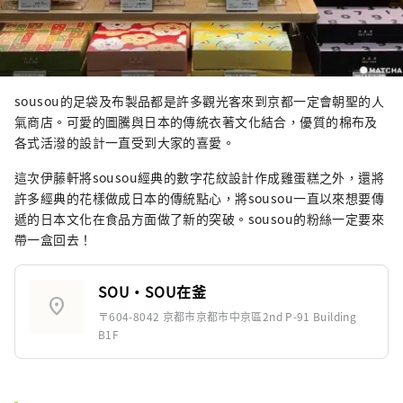
sousou的足袋及布製品都是許多觀光客來到京都一定會朝聖的人
氣商店。可愛的圖騰與日本的傳統衣著文化結合，優質的棉布及
各式活潑的設計一直受到大家的喜愛。
這次伊藤軒將sousou經典的數字花紋設計作成雞蛋糕之外，還將
許多經典的花樣做成日本的傳統點心，將sousou一直以來想要傳
遞的日本文化在食品方面做了新的突破。sousou的粉絲一定要來
帶一盒回去！
SOU・SOU在釜
location_on
〒604-8042 京都市京都市中京區2nd P-91 Building
B1F