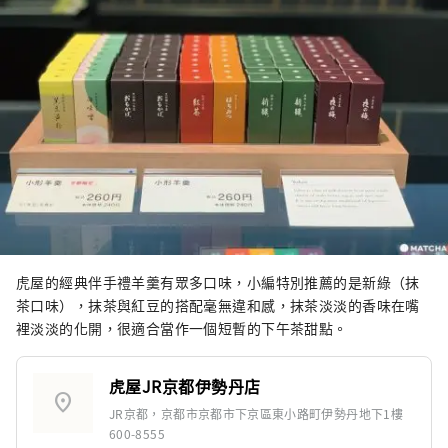
虎屋的經典伴手禮羊羹有眾多口味，小編特別推薦的是新綠（抹
茶口味），抹茶與紅豆的搭配毫無違和感，抹茶淡淡的香味在嘴
裡淡淡的化開，很適合當作一個短暫的下午茶甜點。
虎屋JR京都伊勢丹店
location_on
JR京都，京都市京都市下京區東小路町伊勢丹地下1樓
600-8555