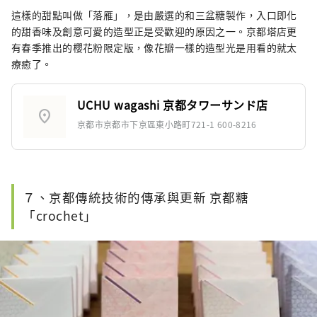
這樣的甜點叫做「落雁」，是由嚴選的和三盆糖製作，入口即化
的甜香味及創意可愛的造型正是受歡迎的原因之一。京都塔店更
有春季推出的櫻花粉限定版，像花瓣一樣的造型光是用看的就太
療癒了。
UCHU wagashi 京都タワーサンド店
location_on
京都市京都市下京區東小路町721-1 600-8216
７、京都傳統技術的傳承與更新 京都糖
「crochet」