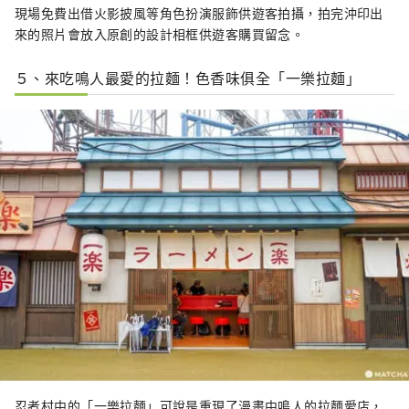
現場免費出借火影披風等角色扮演服飾供遊客拍攝，拍完沖印出
來的照片會放入原創的設計相框供遊客購買留念。
５、來吃鳴人最愛的拉麵！色香味俱全「一樂拉麵」
忍者村中的「一樂拉麵」可說是重現了漫畫中鳴人的拉麵愛店，