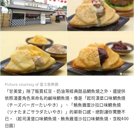
Picture courtesy of 富士急樂園
「甘美堂」除了販賣紅豆、奶油等經典甜品鯛魚燒之外，還提供
依照漫畫角色來命名的鹹味鯛魚燒，像是「起司漢堡口味鯛魚燒
（チーズバーガーたいやき）」、「鮪魚雞蛋沙拉口味鯛魚燒
（ツナたまごサラダたいやき）」的嶄新口感，絕對讓你驚艷不
已。（起司漢堡口味鯛魚燒、鮪魚雞蛋沙拉口味鯛魚燒，含稅400
日圓）