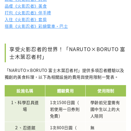
品嚐《火影忍者》美食
打包《火影忍者》伴手禮
入住《火影忍者》套房
搭乘《火影忍者》彩繪電車・巴士
享受火影忍者的世界！「NARUTO×BORUTO 富
士木葉忍者村」
「NARUTO×BORUTO 富士木葉忍者村」提供多項忍者體驗以及
獨創的美食料理，以下為相關設施的費用與使用限制一覽表。
設施名稱
體驗費用
使用限制
1、科學忍具道
1次1500日圓（
學齡前兒童需有
場
若使用一日券則
國中生以上的大
免費）
人陪同
２、忍道館
1次800日圓（
無