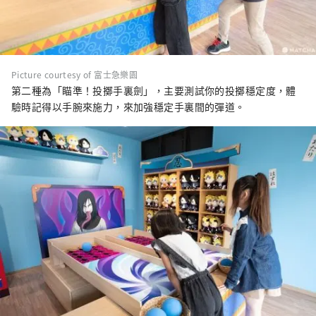
Picture courtesy of 富士急樂園
第二種為「瞄準！投擲手裏劍」，主要測試你的投擲穩定度，體
驗時記得以手腕來施力，來加強穩定手裏間的彈道。