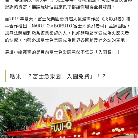
紀錄的肯定，無論玩哪個設施包準都讓你嚇得全身發麻。
而2019年夏天，富士急樂園更與超人氣漫畫作品《火影忍者》攜
手合作推出「NARUTO×BORUTO 富士木葉忍者村」主題園區，
讓無法體驗刺激系遊樂設施的人，也能夠輕鬆享受成為火影忍者
的快感，也勢必讓富士急樂園成為世界各國動漫迷必訪的聖地！
最讓小編震驚的是目前富士急樂園竟然不需要「入園費」！
啥米！？富士急樂園「入園免費」！？