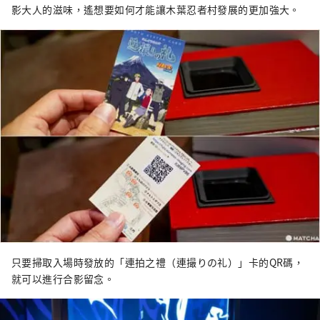
影大人的滋味，遙想要如何才能讓木葉忍者村發展的更加強大。
只要掃取入場時發放的「連拍之禮（連撮りの礼）」卡的QR碼，
就可以進行合影留念。