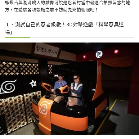
蝦蟆吉與漩渦鳴人的雕像可說是忍者村當中最適合拍照留念的地
方，在體驗各項設施之前不妨就先來拍個照吧！
１、測試自己的忍者級數！3D射擊遊戲「科學忍具道
場」