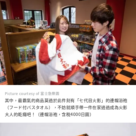
Picture courtesy of 富士急樂園
其中，最霸氣的商品莫過於此件刻有「七代目火影」的連帽浴袍
（フード付バスタオル），不妨就順手帶一件在家過過成為火影
大人的乾癮吧！（連帽浴袍，含稅4000日圓）