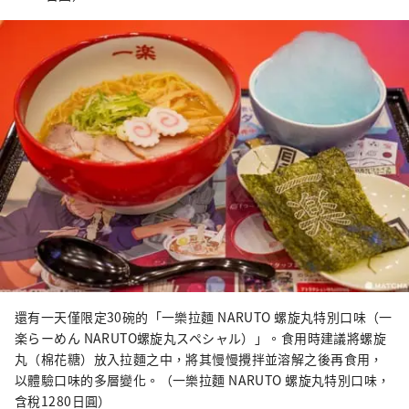
還有一天僅限定30碗的「一樂拉麵 NARUTO 螺旋丸特別口味（一
楽らーめん NARUTO螺旋丸スペシャル）」。食用時建議將螺旋
丸（棉花糖）放入拉麵之中，將其慢慢攪拌並溶解之後再食用，
以體驗口味的多層變化。（一樂拉麵 NARUTO 螺旋丸特別口味，
含稅1280日圓）