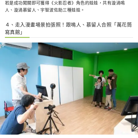
若是成功闖關即可獲得《火影忍者》角色的娃娃，共有漩渦鳴
人、漩渦慕留人、宇智波佐助三種娃娃。
４、走入漫畫場景拍張照！跟鳴人、慕留人合照「萬花筒
寫真館」