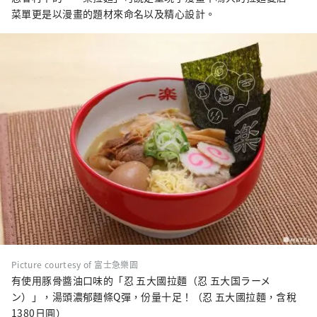
菜單更是以漫畫的題材來命名以及精心設計。
Picture courtesy of 富士急樂園
有使用豚骨醬油口味的「忍 五大國拉麵（忍 五大国ラーメ
ン）」，湯頭濃郁麵條Q彈，份量十足！（忍 五大國拉麵，含稅
1380日圓）