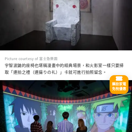
Picture courtesy of 富士急樂園
宇智波鼬的座椅也堪稱漫畫中的經典場景，和火影室一樣只要掃
取「連拍之禮（連撮りの礼）」卡就可進行拍照留念。
藥妝家電
免稅優惠