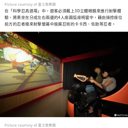
Picture courtesy of 富士急樂園
在「科學忍具道場」中，遊客必須戴上3D立體眼鏡來進行射擊體
驗，將乘坐在分成左右兩邊的4人座圓弧座椅當中，藉由操控座位
前方的忍者槍來射擊螢幕中施展忍術的卡卡西、佐助等忍者。
Picture courtesy of 富士急樂園