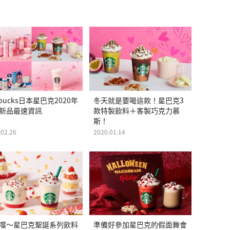
rbucks日本星巴克2020年
冬天就是要喝這款！星巴克3
新品最速資訊
款特製飲料＋客製巧克力慕
斯！
.02.26
2020.01.14
噹～星巴克聖誕系列飲料
準備好參加星巴克的假面舞會