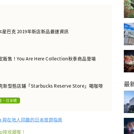
s日本星巴克 2019年新店新品最速資訊
！You Are Here Collection秋季商品登場
最
型態店鋪「Starbucks Reserve Store」喝咖啡
座・日本橋
cha 與在地人同趣的日本旅遊指南
p按收藏喔！