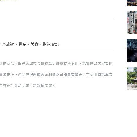
新日本旅遊・景點・美食・影視資訊
到的商品、服務內容或是價格等可能會有所更動，請實際以店家提供
章發佈後，產品或服務的內容和價格可能會有變更，在使用時請再次
買或預訂產品之前，請謹慎考慮。