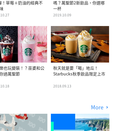
彈！草莓＋奶油的經典不
嗎？萬聖節2新飲品，你選哪
味
一杯
.10.27
2019.10.09
樂也玩變裝！？巫婆和公
秋天就是要「喝」地瓜！
你過萬聖節
Starbucks秋季飲品限定上市
.10.18
2018.09.13
More