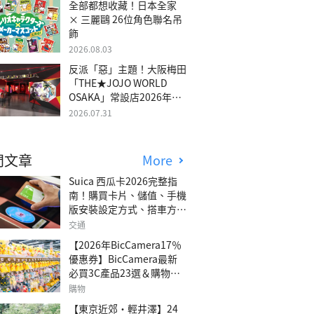
全部都想收藏！日本全家
× 三麗鷗 26位角色聯名吊
飾
2026.08.03
反派「惡」主題！大阪梅田
「THE★JOJO WORLD
OSAKA」常設店2026年冬
季開幕
2026.07.31
門文章
More
Suica 西瓜卡2026完整指
南！購買卡片、儲值、手機
版安裝設定方式、搭車方
法、常見問題解答！
交通
【2026年BicCamera17％
優惠券】BicCamera最新
必買3C產品23選＆購物攻
略
購物
【東京近郊・輕井澤】24