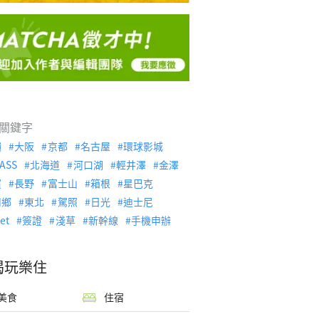
關鍵字
繩
大阪
京都
名古屋
環球影城
ASS
北海道
河口湖
輕井澤
金澤
濱
長野
富士山
箱根
星巴克
川鄉
東北
駕照
日光
迪士尼
let
簽證
淺草
新幹線
手機申辦
喝玩樂住
美食
住宿