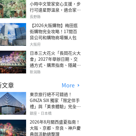
小時中文管家安心支援，步
行可達星野溫泉，適合家庭
旅行、三代同遊與紀念日的
長野縣
森林高質感包棟別墅「輕井
【2026大阪購物】梅田逛
澤森四季VILLA」
街購物完全攻略！17間百
貨公司和購物商場懶人包
大阪府
日本三大花火「長岡花火大
會」2027年舉辦日期、交
通方式、購票指南、隱藏欣
賞地點
新潟縣
新文章
More
東京旅行絕不可錯過！
GINZA SIX 獨家「限定伴手
禮」與「美食體驗」完全指
南
銀座・日本橋
2026年8月關西盛夏指南！
大阪、京都、奈良、神戶慶
典與活動總整理