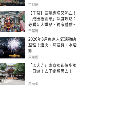
京都府
【千葉】豪華絢爛又熱血！
「成田祇園祭」深度攻略：
必看 5 大重點、獨家體驗指
南
千葉縣
2026年8月東京人氣活動總
整理！煙火、阿波舞、水燈
節
東京都
「深大寺」東京調布慢步調
一日遊！去了還想再去！
東京都