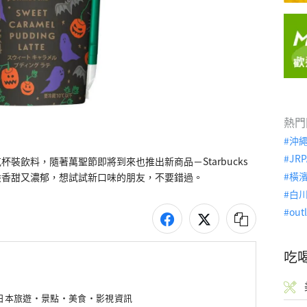
熱門
沖
JRP
裝飲料，隨著萬聖節即將到來也推出新商品－Starbucks
橫
般香甜又濃郁，想試試新口味的朋友，不要錯過。
白
out
吃
新日本旅遊・景點・美食・影視資訊