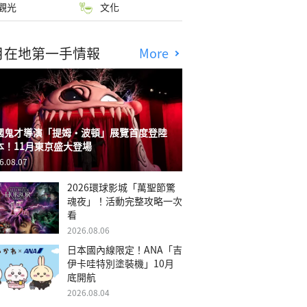
觀光
文化
月在地第一手情報
More
國鬼才導演「提姆・波頓」展覽首度登陸
本！11月東京盛大登場
6.08.07
2026環球影城「萬聖節驚
魂夜」！活動完整攻略一次
看
2026.08.06
日本國內線限定！ANA「吉
伊卡哇特別塗裝機」10月
底開航
2026.08.04