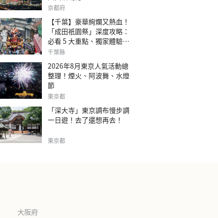
京都府
【千葉】豪華絢爛又熱血！
「成田祇園祭」深度攻略：
必看 5 大重點、獨家體驗指
南
千葉縣
2026年8月東京人氣活動總
整理！煙火、阿波舞、水燈
節
東京都
「深大寺」東京調布慢步調
一日遊！去了還想再去！
東京都
大阪府