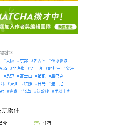
關鍵字
繩
大阪
京都
名古屋
環球影城
ASS
北海道
河口湖
輕井澤
金澤
濱
長野
富士山
箱根
星巴克
川鄉
東北
駕照
日光
迪士尼
let
簽證
淺草
新幹線
手機申辦
喝玩樂住
美食
住宿