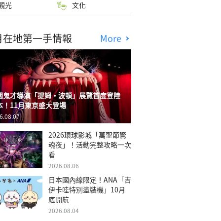
觀光
文化
月在地第一手情報
More
國鬼才導演「提姆・波頓」展覽首度登陸
本！11月東京盛大登場
6.08.07
2026環球影城「萬聖節驚
魂夜」！活動完整攻略一次
看
2026.08.06
日本國內線限定！ANA「吉
伊卡哇特別塗裝機」10月
底開航
2026.08.04