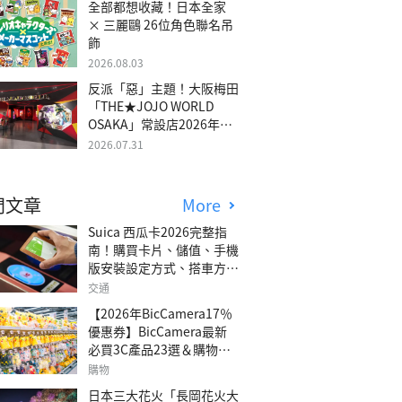
全部都想收藏！日本全家
× 三麗鷗 26位角色聯名吊
飾
2026.08.03
反派「惡」主題！大阪梅田
「THE★JOJO WORLD
OSAKA」常設店2026年冬
季開幕
2026.07.31
門文章
More
Suica 西瓜卡2026完整指
南！購買卡片、儲值、手機
版安裝設定方式、搭車方
法、常見問題解答！
交通
【2026年BicCamera17％
優惠券】BicCamera最新
必買3C產品23選＆購物攻
略
購物
日本三大花火「長岡花火大