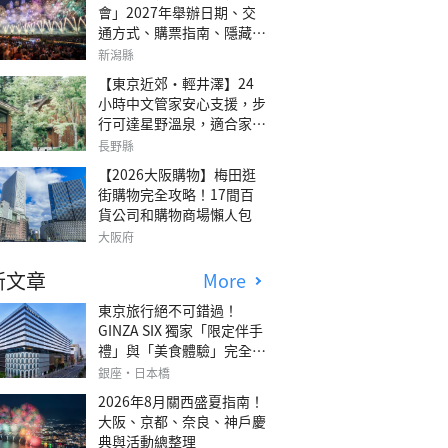
會」2027年舉辦日期、交
通方式、購票指南、隱藏欣
賞地點
新潟縣
【東京近郊・輕井澤】24
小時中文管家安心支援，步
行可達星野溫泉，適合家庭
旅行、三代同遊與紀念日的
長野縣
森林高質感包棟別墅「輕井
【2026大阪購物】梅田逛
澤森四季VILLA」
街購物完全攻略！17間百
貨公司和購物商場懶人包
大阪府
新文章
More
東京旅行絕不可錯過！
GINZA SIX 獨家「限定伴手
禮」與「美食體驗」完全指
南
銀座・日本橋
2026年8月關西盛夏指南！
大阪、京都、奈良、神戶慶
典與活動總整理