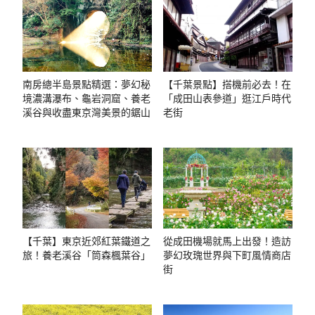
南房總半島景點精選：夢幻秘
【千葉景點】搭機前必去！在
境濃溝瀑布、龜岩洞窟、養老
「成田山表參道」逛江戶時代
溪谷與收盡東京灣美景的鋸山
老街
【千葉】東京近郊紅葉鐵道之
從成田機場就馬上出發！造訪
旅！養老溪谷「筒森楓葉谷」
夢幻玫瑰世界與下町風情商店
街