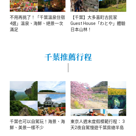
不用再挑了！「千葉溫泉住宿
【千葉】大多喜町古民家
4選」溫泉、海鮮、絕景一次
Guest House「わとや」體驗
滿足
日本山林！
千葉推薦行程
千葉也可以自駕玩！海景、海
東京人週末度假模範行程： 3
鮮、美景一樣不少
天2夜自駕慢遊千葉房總半島