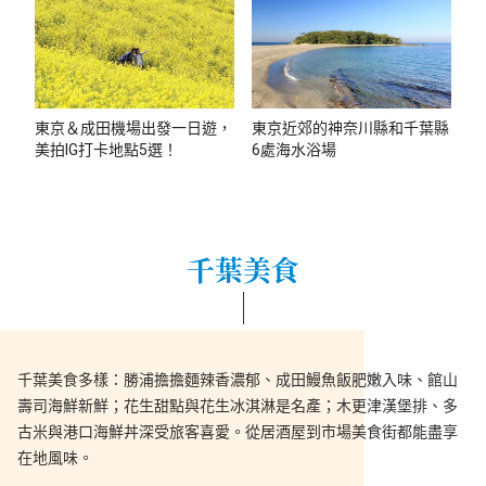
東京＆成田機場出發一日遊，
東京近郊的神奈川縣和千葉縣
美拍IG打卡地點5選！
6處海水浴場
千葉美食
千葉美食多樣：勝浦擔擔麵辣香濃郁、成田鰻魚飯肥嫩入味、館山
壽司海鮮新鮮；花生甜點與花生冰淇淋是名產；木更津漢堡排、多
古米與港口海鮮丼深受旅客喜愛。從居酒屋到市場美食街都能盡享
在地風味。