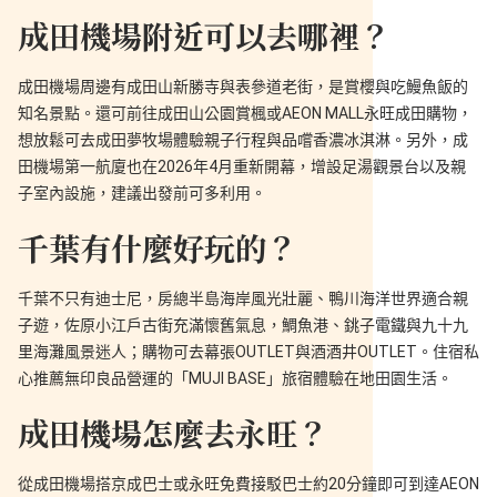
成田機場附近可以去哪裡？
成田機場周邊有成田山新勝寺與表參道老街，是賞櫻與吃鰻魚飯的
知名景點。還可前往成田山公園賞楓或AEON MALL永旺成田購物，
想放鬆可去成田夢牧場體驗親子行程與品嚐香濃冰淇淋。另外，成
田機場第一航廈也在2026年4月重新開幕，增設足湯觀景台以及親
子室內設施，建議出發前可多利用。
千葉有什麼好玩的？
千葉不只有迪士尼，房總半島海岸風光壯麗、鴨川海洋世界適合親
子遊，佐原小江戶古街充滿懷舊氣息，鯛魚港、銚子電鐵與九十九
里海灘風景迷人；購物可去幕張OUTLET與酒酒井OUTLET。住宿私
心推薦無印良品營運的「MUJI BASE」旅宿體驗在地田園生活。
成田機場怎麼去永旺？
從成田機場搭京成巴士或永旺免費接駁巴士約20分鐘即可到達AEON