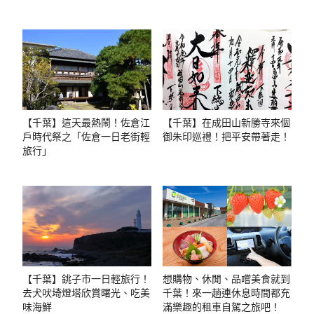
【千葉】這天最熱鬧！佐倉江
【千葉】在成田山新勝寺來個
戶時代祭之「佐倉一日老街輕
御朱印巡禮！把平安帶著走！
旅行」
【千葉】銚子市一日輕旅行！
想購物、休閒、品嚐美食就到
去犬吠埼燈塔欣賞曙光、吃美
千葉！來一趟連休息時間都充
味海鮮
滿樂趣的租車自駕之旅吧！