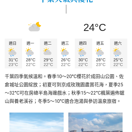
24°C
週日
週一
週二
週三
週四
週五
週六
31°C
28°C
29°C
26°C
30°C
28°C
25°C
23°C
22°C
22°C
22°C
22°C
23°C
22°C
千葉四季氣候溫和。春季10～20°C櫻花於成田山公園、佐
倉城址公園綻放；初夏可到京成玫瑰園盡賞花海，夏季25
～32°C可在房總半島海邊戲水；秋季15～22°C楓葉遍佈鋸
山與養老溪谷；冬季5～10°C適合泡湯與參訪溫泉旅宿。