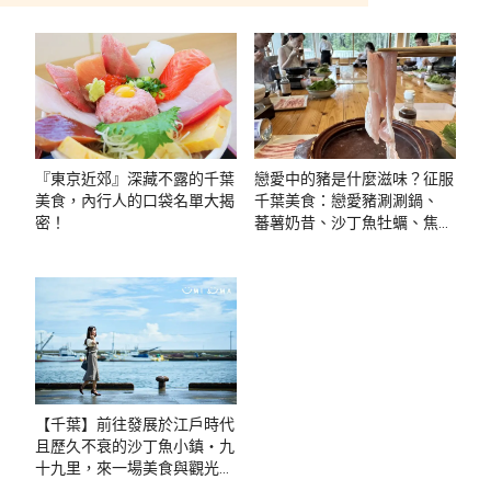
『東京近郊』深藏不露的千葉
戀愛中的豬是什麼滋味？征服
美食，內行人的口袋名單大揭
千葉美食：戀愛豬涮涮鍋、
密！
蕃薯奶昔、沙丁魚牡蠣、焦香
鰻魚飯
【千葉】前往發展於江戶時代
且歷久不衰的沙丁魚小鎮・九
十九里，來一場美食與觀光之
旅。