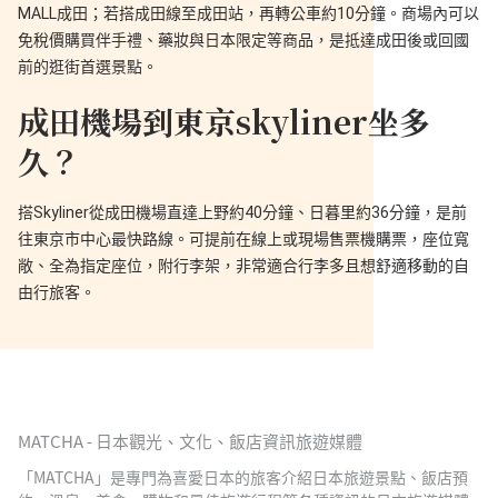
MALL成田；若搭成田線至成田站，再轉公車約10分鐘。商場內可以
免稅價購買伴手禮、藥妝與日本限定等商品，是抵達成田後或回國
前的逛街首選景點。
成田機場到東京skyliner坐多
久？
搭Skyliner從成田機場直達上野約40分鐘、日暮里約36分鐘，是前
往東京市中心最快路線。可提前在線上或現場售票機購票，座位寬
敞、全為指定座位，附行李架，非常適合行李多且想舒適移動的自
由行旅客。
MATCHA - 日本觀光、文化、飯店資訊旅遊媒體
「MATCHA」是專門為喜愛日本的旅客介紹日本旅遊景點、飯店預