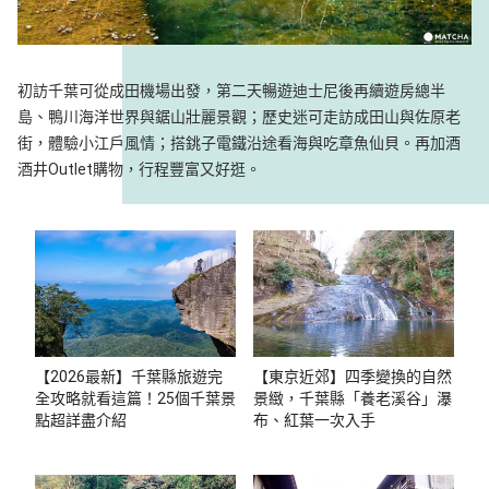
初訪千葉可從成田機場出發，第二天暢遊迪士尼後再續遊房總半
島、鴨川海洋世界與鋸山壯麗景觀；歷史迷可走訪成田山與佐原老
街，體驗小江戶風情；搭銚子電鐵沿途看海與吃章魚仙貝。再加酒
酒井Outlet購物，行程豐富又好逛。
【2026最新】千葉縣旅遊完
【東京近郊】四季變換的自然
全攻略就看這篇！25個千葉景
景緻，千葉縣「養老溪谷」瀑
點超詳盡介紹
布、紅葉一次入手