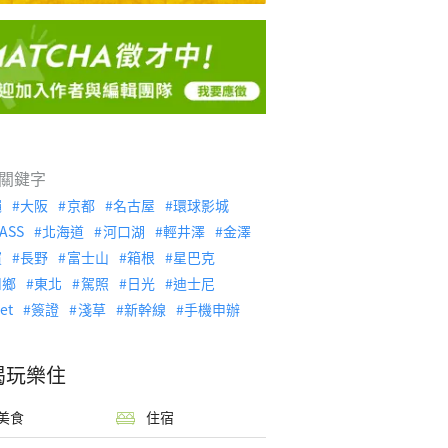
關鍵字
繩
大阪
京都
名古屋
環球影城
ASS
北海道
河口湖
輕井澤
金澤
濱
長野
富士山
箱根
星巴克
川鄉
東北
駕照
日光
迪士尼
let
簽證
淺草
新幹線
手機申辦
喝玩樂住
美食
住宿