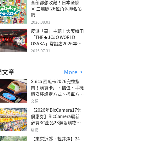
全部都想收藏！日本全家
× 三麗鷗 26位角色聯名吊
飾
2026.08.03
反派「惡」主題！大阪梅田
「THE★JOJO WORLD
OSAKA」常設店2026年冬
季開幕
2026.07.31
門文章
More
Suica 西瓜卡2026完整指
南！購買卡片、儲值、手機
版安裝設定方式、搭車方
法、常見問題解答！
交通
【2026年BicCamera17％
優惠券】BicCamera最新
必買3C產品23選＆購物攻
略
購物
【東京近郊・輕井澤】24