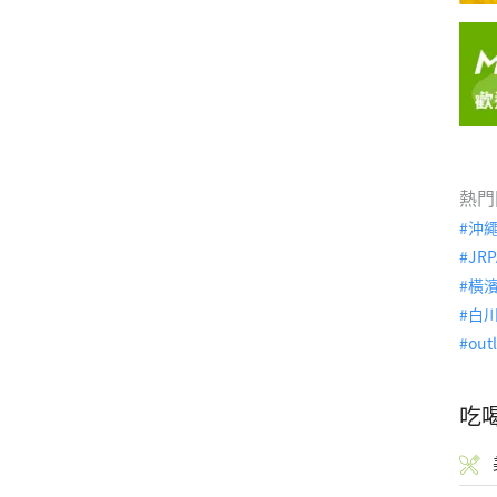
熱門
沖
JRP
橫
白
out
吃