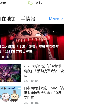
觀光
文化
月在地第一手情報
More
國鬼才導演「提姆・波頓」展覽首度登陸
本！11月東京盛大登場
6.08.07
2026環球影城「萬聖節驚
魂夜」！活動完整攻略一次
看
2026.08.06
日本國內線限定！ANA「吉
伊卡哇特別塗裝機」10月
底開航
2026.08.04