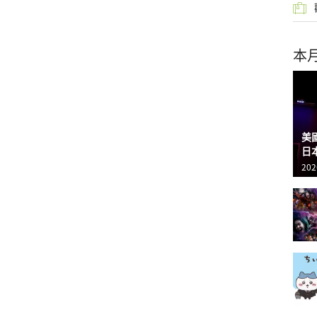
本
美
日
202