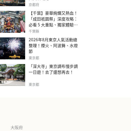
京都府
【千葉】豪華絢爛又熱血！
「成田祇園祭」深度攻略：
必看 5 大重點、獨家體驗指
南
千葉縣
2026年8月東京人氣活動總
整理！煙火、阿波舞、水燈
節
東京都
「深大寺」東京調布慢步調
一日遊！去了還想再去！
東京都
大阪府