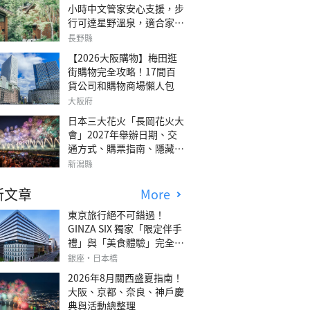
小時中文管家安心支援，步
行可達星野溫泉，適合家庭
旅行、三代同遊與紀念日的
長野縣
森林高質感包棟別墅「輕井
【2026大阪購物】梅田逛
澤森四季VILLA」
街購物完全攻略！17間百
貨公司和購物商場懶人包
大阪府
日本三大花火「長岡花火大
會」2027年舉辦日期、交
通方式、購票指南、隱藏欣
賞地點
新潟縣
新文章
More
東京旅行絕不可錯過！
GINZA SIX 獨家「限定伴手
禮」與「美食體驗」完全指
南
銀座・日本橋
2026年8月關西盛夏指南！
大阪、京都、奈良、神戶慶
典與活動總整理