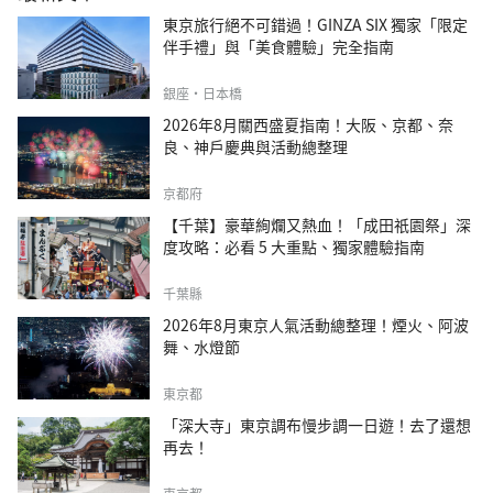
東京旅行絕不可錯過！GINZA SIX 獨家「限定
伴手禮」與「美食體驗」完全指南
銀座・日本橋
2026年8月關西盛夏指南！大阪、京都、奈
良、神戶慶典與活動總整理
京都府
【千葉】豪華絢爛又熱血！「成田祇園祭」深
度攻略：必看 5 大重點、獨家體驗指南
千葉縣
2026年8月東京人氣活動總整理！煙火、阿波
舞、水燈節
東京都
「深大寺」東京調布慢步調一日遊！去了還想
再去！