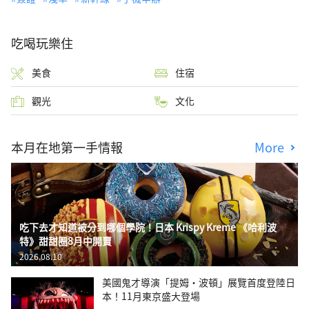
吃喝玩樂住
美食
住宿
觀光
文化
本月在地第一手情報
More
吃下去才知道被分到哪個學院！日本 Krispy Kreme 《哈利波
特》甜甜圈8月中開賣
2026.08.10
美國鬼才導演「提姆・波頓」展覽首度登陸日
本！11月東京盛大登場