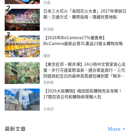
交通
日本三大花火「長岡花火大會」2027年舉辦日
期、交通方式、購票指南、隱藏欣賞地點
新潟縣
【2026年BicCamera17％優惠券】
BicCamera最新必買3C產品23選＆購物攻略
購物
【東京近郊・輕井澤】24小時中文管家安心支
援，步行可達星野溫泉，適合家庭旅行、三代
同遊與紀念日的森林高質感包棟別墅「輕井澤
森四季VILLA」
長野縣
【2026大阪購物】梅田逛街購物完全攻略！
17間百貨公司和購物商場懶人包
大阪府
最新文章
More