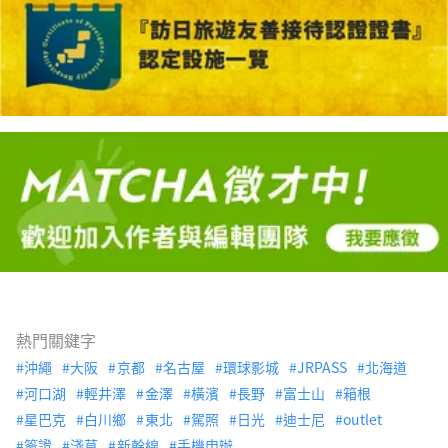
熱門關鍵字
沖繩
大阪
京都
名古屋
環球影城
JRPASS
北海道
河口湖
輕井澤
金澤
橫濱
長野
富士山
箱根
星巴克
白川鄉
東北
駕照
日光
迪士尼
outlet
簽證
淺草
新幹線
手機申辦