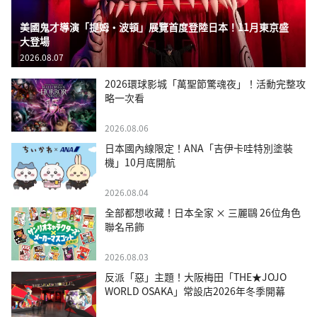
美國鬼才導演「提姆・波頓」展覽首度登陸日本！11月東京盛
大登場
2026.08.07
2026環球影城「萬聖節驚魂夜」！活動完整攻
略一次看
2026.08.06
日本國內線限定！ANA「吉伊卡哇特別塗裝
機」10月底開航
2026.08.04
全部都想收藏！日本全家 × 三麗鷗 26位角色
聯名吊飾
2026.08.03
反派「惡」主題！大阪梅田「THE★JOJO
WORLD OSAKA」常設店2026年冬季開幕