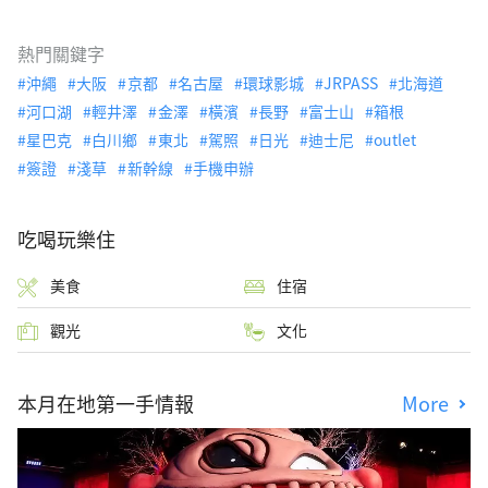
熱門關鍵字
沖繩
大阪
京都
名古屋
環球影城
JRPASS
北海道
河口湖
輕井澤
金澤
橫濱
長野
富士山
箱根
星巴克
白川鄉
東北
駕照
日光
迪士尼
outlet
簽證
淺草
新幹線
手機申辦
吃喝玩樂住
美食
住宿
觀光
文化
本月在地第一手情報
More