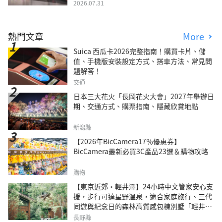
2026.07.31
熱門文章
More
Suica 西瓜卡2026完整指南！購買卡片、儲
值、手機版安裝設定方式、搭車方法、常見問
題解答！
交通
日本三大花火「長岡花火大會」2027年舉辦日
期、交通方式、購票指南、隱藏欣賞地點
新潟縣
【2026年BicCamera17％優惠券】
BicCamera最新必買3C產品23選＆購物攻略
購物
【東京近郊・輕井澤】24小時中文管家安心支
援，步行可達星野溫泉，適合家庭旅行、三代
同遊與紀念日的森林高質感包棟別墅「輕井澤
森四季VILLA」
長野縣