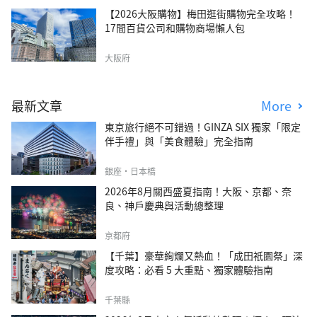
【2026大阪購物】梅田逛街購物完全攻略！
17間百貨公司和購物商場懶人包
大阪府
最新文章
More
東京旅行絕不可錯過！GINZA SIX 獨家「限定
伴手禮」與「美食體驗」完全指南
銀座・日本橋
2026年8月關西盛夏指南！大阪、京都、奈
良、神戶慶典與活動總整理
京都府
【千葉】豪華絢爛又熱血！「成田祇園祭」深
度攻略：必看 5 大重點、獨家體驗指南
千葉縣