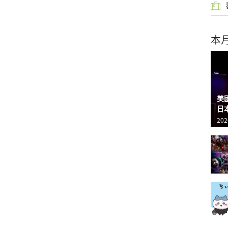
本
美
日
202