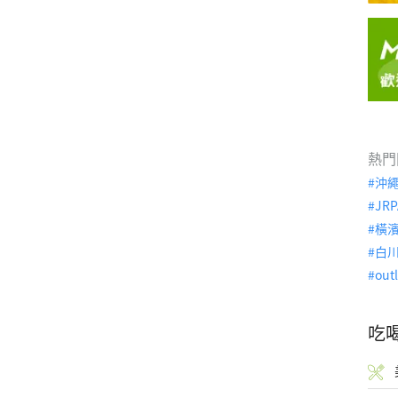
熱門
沖
JRP
橫
白
out
吃