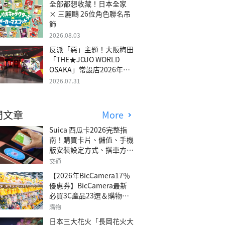
全部都想收藏！日本全家
× 三麗鷗 26位角色聯名吊
飾
2026.08.03
反派「惡」主題！大阪梅田
「THE★JOJO WORLD
OSAKA」常設店2026年冬
季開幕
2026.07.31
門文章
More
Suica 西瓜卡2026完整指
南！購買卡片、儲值、手機
版安裝設定方式、搭車方
法、常見問題解答！
交通
【2026年BicCamera17％
優惠券】BicCamera最新
必買3C產品23選＆購物攻
略
購物
日本三大花火「長岡花火大