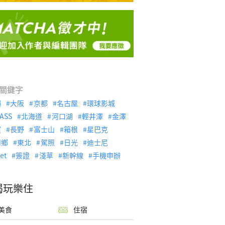
關鍵字
繩
大阪
京都
名古屋
環球影城
ASS
北海道
河口湖
輕井澤
金澤
濱
長野
富士山
箱根
星巴克
川鄉
東北
駕照
日光
迪士尼
let
簽證
淺草
新幹線
手機申辦
喝玩樂住
美食
住宿