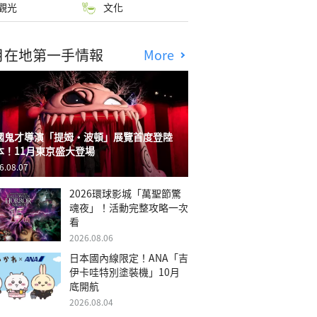
觀光
文化
月在地第一手情報
More
國鬼才導演「提姆・波頓」展覽首度登陸
本！11月東京盛大登場
6.08.07
2026環球影城「萬聖節驚
魂夜」！活動完整攻略一次
看
2026.08.06
日本國內線限定！ANA「吉
伊卡哇特別塗裝機」10月
底開航
2026.08.04