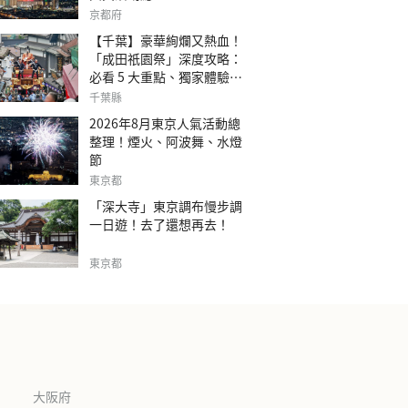
京都府
【千葉】豪華絢爛又熱血！
「成田祇園祭」深度攻略：
必看 5 大重點、獨家體驗指
南
千葉縣
2026年8月東京人氣活動總
整理！煙火、阿波舞、水燈
節
東京都
「深大寺」東京調布慢步調
一日遊！去了還想再去！
東京都
大阪府