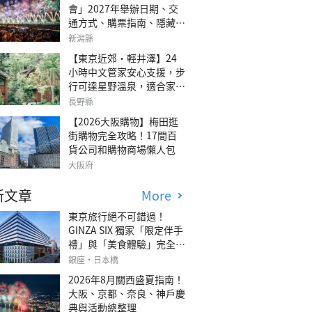
會」2027年舉辦日期、交
通方式、購票指南、隱藏欣
賞地點
新潟縣
【東京近郊・輕井澤】24
小時中文管家安心支援，步
行可達星野溫泉，適合家庭
旅行、三代同遊與紀念日的
長野縣
森林高質感包棟別墅「輕井
【2026大阪購物】梅田逛
澤森四季VILLA」
街購物完全攻略！17間百
貨公司和購物商場懶人包
大阪府
新文章
More
東京旅行絕不可錯過！
GINZA SIX 獨家「限定伴手
禮」與「美食體驗」完全指
南
銀座・日本橋
2026年8月關西盛夏指南！
大阪、京都、奈良、神戶慶
典與活動總整理