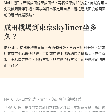
MALL成田；若搭成田線至成田站，再轉公車約10分鐘。商場內可以
免稅價購買伴手禮、藥妝與日本限定等商品，是抵達成田後或回國
前的逛街首選景點。
成田機場到東京skyliner坐多
久？
搭Skyliner從成田機場直達上野約40分鐘、日暮里約36分鐘，是前
往東京市中心最快路線。可提前在線上或現場售票機購票，座位寬
敞、全為指定座位，附行李架，非常適合行李多且想舒適移動的自
由行旅客。
MATCHA - 日本觀光、文化、飯店資訊旅遊媒體
「MATCHA」是專門為喜愛日本的旅客介紹日本旅遊景點、飯店預