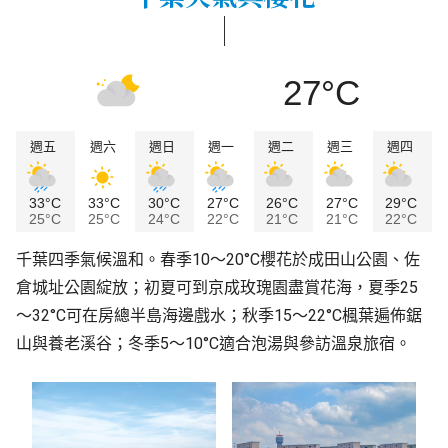
27°C
週五
週六
週日
週一
週二
週三
週四
33°C
33°C
30°C
27°C
26°C
27°C
29°C
25°C
25°C
24°C
22°C
21°C
21°C
22°C
千葉四季氣候溫和。春季10～20°C櫻花於成田山公園、佐
倉城址公園綻放；初夏可到京成玫瑰園盡賞花海，夏季25
～32°C可在房總半島海邊戲水；秋季15～22°C楓葉遍佈鋸
山與養老溪谷；冬季5～10°C適合泡湯與參訪溫泉旅宿。