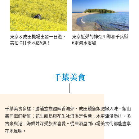
東京＆成田機場出發一日遊，
東京近郊的神奈川縣和千葉縣
美拍IG打卡地點5選！
6處海水浴場
千葉美食
千葉美食多樣：勝浦擔擔麵辣香濃郁、成田鰻魚飯肥嫩入味、館山
壽司海鮮新鮮；花生甜點與花生冰淇淋是名產；木更津漢堡排、多
古米與港口海鮮丼深受旅客喜愛。從居酒屋到市場美食街都能盡享
在地風味。