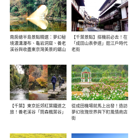
南房總半島景點精選：夢幻秘
【千葉景點】搭機前必去！在
境濃溝瀑布、龜岩洞窟、養老
「成田山表參道」逛江戶時代
溪谷與收盡東京灣美景的鋸山
老街
【千葉】東京近郊紅葉鐵道之
從成田機場就馬上出發！造訪
旅！養老溪谷「筒森楓葉谷」
夢幻玫瑰世界與下町風情商店
街