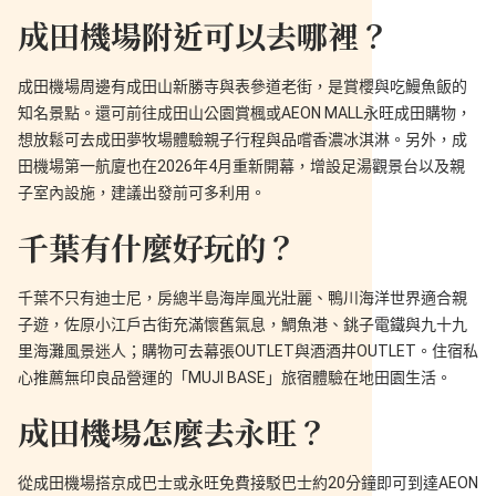
成田機場附近可以去哪裡？
成田機場周邊有成田山新勝寺與表參道老街，是賞櫻與吃鰻魚飯的
知名景點。還可前往成田山公園賞楓或AEON MALL永旺成田購物，
想放鬆可去成田夢牧場體驗親子行程與品嚐香濃冰淇淋。另外，成
田機場第一航廈也在2026年4月重新開幕，增設足湯觀景台以及親
子室內設施，建議出發前可多利用。
千葉有什麼好玩的？
千葉不只有迪士尼，房總半島海岸風光壯麗、鴨川海洋世界適合親
子遊，佐原小江戶古街充滿懷舊氣息，鯛魚港、銚子電鐵與九十九
里海灘風景迷人；購物可去幕張OUTLET與酒酒井OUTLET。住宿私
心推薦無印良品營運的「MUJI BASE」旅宿體驗在地田園生活。
成田機場怎麼去永旺？
從成田機場搭京成巴士或永旺免費接駁巴士約20分鐘即可到達AEON