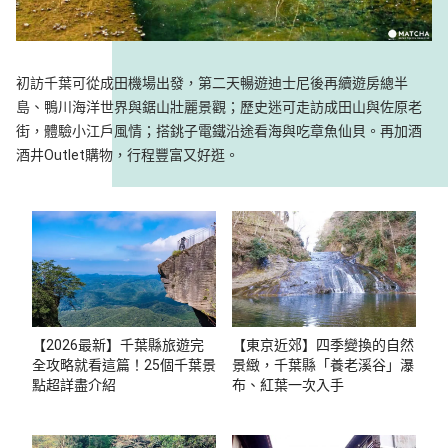
初訪千葉可從成田機場出發，第二天暢遊迪士尼後再續遊房總半
島、鴨川海洋世界與鋸山壯麗景觀；歷史迷可走訪成田山與佐原老
街，體驗小江戶風情；搭銚子電鐵沿途看海與吃章魚仙貝。再加酒
酒井Outlet購物，行程豐富又好逛。
【2026最新】千葉縣旅遊完
【東京近郊】四季變換的自然
全攻略就看這篇！25個千葉景
景緻，千葉縣「養老溪谷」瀑
點超詳盡介紹
布、紅葉一次入手