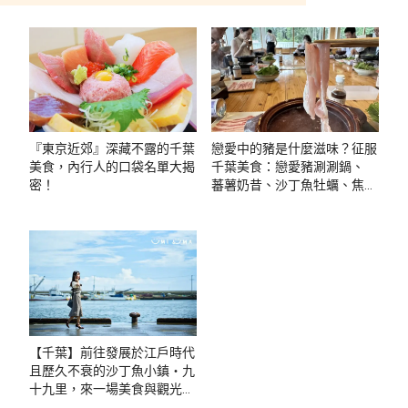
『東京近郊』深藏不露的千葉
戀愛中的豬是什麼滋味？征服
美食，內行人的口袋名單大揭
千葉美食：戀愛豬涮涮鍋、
密！
蕃薯奶昔、沙丁魚牡蠣、焦香
鰻魚飯
【千葉】前往發展於江戶時代
且歷久不衰的沙丁魚小鎮・九
十九里，來一場美食與觀光之
旅。