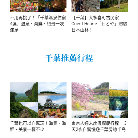
不用再挑了！「千葉溫泉住宿
【千葉】大多喜町古民家
4選」溫泉、海鮮、絕景一次
Guest House「わとや」體驗
滿足
日本山林！
千葉推薦行程
千葉也可以自駕玩！海景、海
東京人週末度假模範行程： 3
鮮、美景一樣不少
天2夜自駕慢遊千葉房總半島