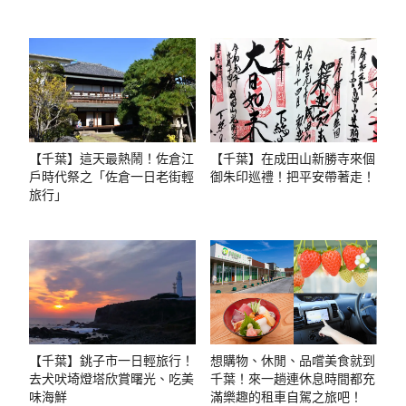
【千葉】這天最熱鬧！佐倉江
【千葉】在成田山新勝寺來個
戶時代祭之「佐倉一日老街輕
御朱印巡禮！把平安帶著走！
旅行」
【千葉】銚子市一日輕旅行！
想購物、休閒、品嚐美食就到
去犬吠埼燈塔欣賞曙光、吃美
千葉！來一趟連休息時間都充
味海鮮
滿樂趣的租車自駕之旅吧！