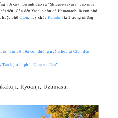
ng với cây hoa anh đào rũ “Shidare-zakura” vào mùa
 phải đến. Gần đền Yasaka còn có Hanamachi là con phố
, hoặc phố
Gion
, hay chùa
Kenninji
là 1 trong những
oto! Tản bộ trên con đường ngắm hoa từ Gion đến
. Tản bộ trên phố "Gion về đêm"
nkakuji, Ryoanji, Uzumasa,