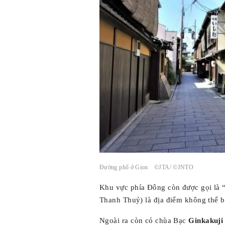
Đường phố ở Gion ©JTA/ ©JNTO
Khu vực phía Đông còn được gọi là
Thanh Thuỷ) là địa điểm không thể b
Ngoài ra còn có chùa Bạc
Ginkakuji