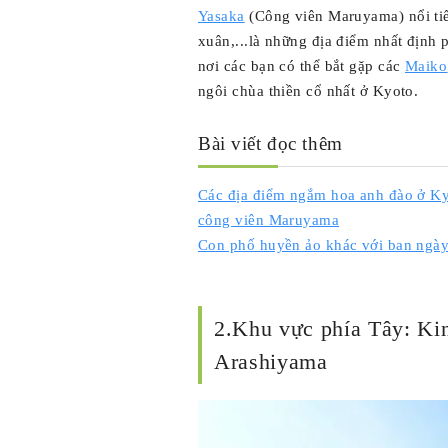
Yasaka
(Công viên Maruyama) nổi tiế
xuân,...là những địa điểm nhất định
nơi các bạn có thể bắt gặp các
Maiko
ngôi chùa thiền cổ nhất ở Kyoto.
Bài viết đọc thêm
Các địa điểm ngắm hoa anh đào ở Ky
công viên Maruyama
Con phố huyền ảo khác với ban ngày
2.Khu vực phía Tây: Ki
Arashiyama