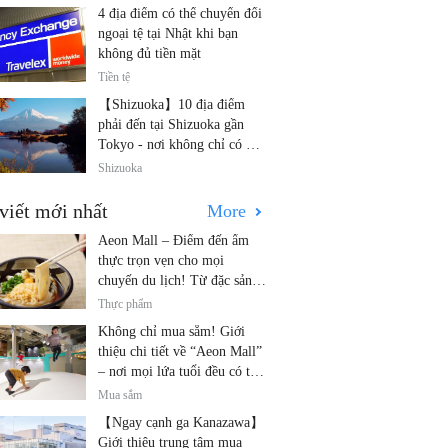
4 địa điểm có thể chuyển đổi
ngoại tệ tại Nhật khi bạn
không đủ tiền mặt
Tiền tệ
【Shizuoka】10 địa điểm
phải đến tại Shizuoka gần
Tokyo - nơi không chỉ có núi
Phú Sĩ và trà!
Shizuoka
viết mới nhất
More
Aeon Mall – Điểm đến ẩm
thực trọn vẹn cho mọi
chuyến du lịch! Từ đặc sản
địa phương đến nhà hàng nổi
Thực phẩm
tiếng
Không chỉ mua sắm! Giới
thiệu chi tiết về “Aeon Mall”
– nơi mọi lứa tuổi đều có thể
vui chơi! Các hoạt động mới
Mua sắm
nhất và các điểm đến dành
【Ngay cạnh ga Kanazawa】
cho gia đình.
Giới thiệu trung tâm mua