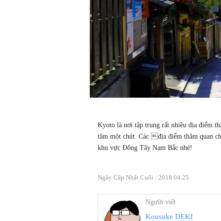
Kyoto là nơi tập trung rất nhiều địa điểm t
tâm một chút. Các địa điểm thăm quan chí
khu vực Đông Tây Nam Bắc nhé!
Ngày Cập Nhật Cuối :
2018.04.25
Người viết
Kousuke DEKI