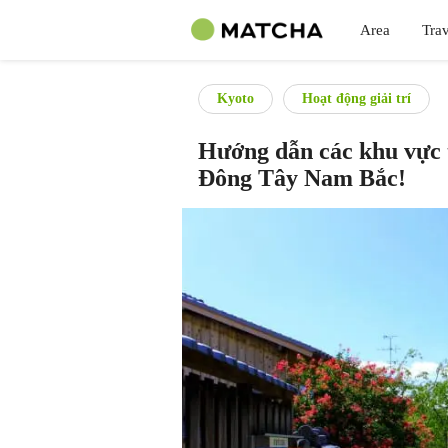
Area
Trav
Kyoto
Hoạt động giải trí
Hướng dẫn các khu vực 
Đông Tây Nam Bắc!