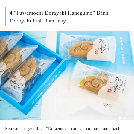
4."Fuwamochi Dorayaki Hanegumo" Bánh
Doroyaki hình đám mây
Nếu các bạn yêu thích "Doraemon", các bạn có muốn mua bánh