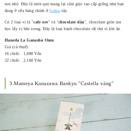
son nhỏ. Đây là món quà mang lại cảm giác cao cấp giống như bạn
đang ở cửa hàng chính ở
Ginza
vậy.
Có 2 loại vị là "
cafe ore
" và "
chocolate dâu
", chocolate giòn tan
bọc lấy vị bên trong. Đây là loại bánh chocolate rất thú vị khi ăn.
Haneda La Ganashu Omu
Giá (cả thuế):
16 chiếc: 1,080 Yên
32 chiếc: 2,160 Yên
3.Mameya Kanazawa Bankyu "Castella vàng"