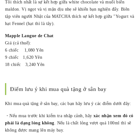
Tôi thích nhất là sự kết hợp giữa white chocolate và muối biển
maldon. Vị ngọt và vị mặn dịu nhẹ sẽ khiến bạn nghiện đấy. Biên
tập viên người Nhật của MATCHA thích sự kết hợp giữa "Yogurt và
hạt Fennel (hạt thì là tây).
Mapple Langue de Chat
Giá (cả thuế):
6 chiếc 1,080 Yên
9 chiếc 1,620 Yên
18 chiếc 3,240 Yên
Điểm lưu ý khi mua quà tặng ở sân bay
Khi mua quà tặng ở sân bay, các bạn hãy lưu ý các điểm dưới đây:
・Nếu mua trước khi kiểm tra nhập cảnh, hãy
xác nhận xem đó có
phải là dạng lỏng không
. Nếu là chất lỏng vượt quá 100ml thì sẽ
không được mang lên máy bay.