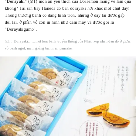
"
Dorayaki
" (※1) món ăn yêu thích của Doraemon mang về làm quà
không? Tại sân bay Haneda có bán dorayaki hơi khác một chút đấy!
Thông thường bánh có dạng hình tròn, nhưng ở đây lại được gấp
đôi lại, ở phần vỏ còn in hình như đám mây và được gọi là
"Dorayakigumo".
※1：Dorayaki……một loại bánh truyền thống của Nhật, kẹp nhân đậu đỏ ở giữa,
vỏ bánh ngọt, mềm giống bánh rán pancake.