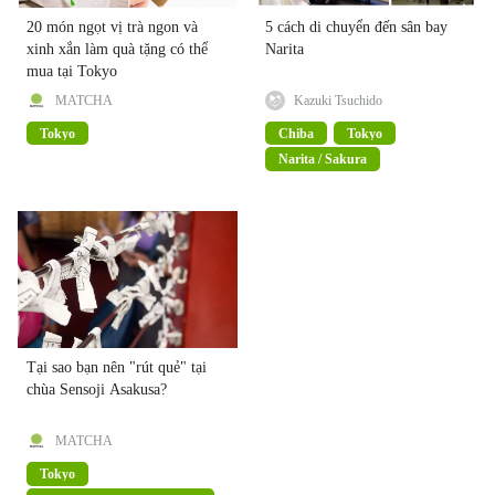
20 món ngọt vị trà ngon và
5 cách di chuyển đến sân bay
xinh xắn làm quà tặng có thể
Narita
mua tại Tokyo
MATCHA
Kazuki Tsuchido
Tokyo
Chiba
Tokyo
Narita / Sakura
Tại sao bạn nên "rút quẻ" tại
chùa Sensoji Asakusa?
MATCHA
Tokyo