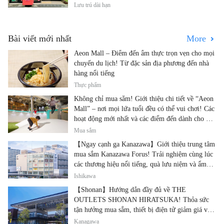
Lưu trú dài hạn
Bài viết mới nhất
More
Aeon Mall – Điểm đến ẩm thực trọn vẹn cho mọi
chuyến du lịch! Từ đặc sản địa phương đến nhà
hàng nổi tiếng
Thực phẩm
Không chỉ mua sắm! Giới thiệu chi tiết về “Aeon
Mall” – nơi mọi lứa tuổi đều có thể vui chơi! Các
hoạt động mới nhất và các điểm đến dành cho gia
đình.
Mua sắm
【Ngay cạnh ga Kanazawa】Giới thiệu trung tâm
mua sắm Kanazawa Forus! Trải nghiệm cùng lúc
các thương hiệu nổi tiếng, quà lưu niệm và ẩm
thực địa phương
Ishikawa
【Shonan】Hướng dẫn đầy đủ về THE
OUTLETS SHONAN HIRATSUKA! Thỏa sức
tận hưởng mua sắm, thiết bị điện tử giảm giá và
ẩm thực địa phương tại cùng một địa điểm!
Kanagawa