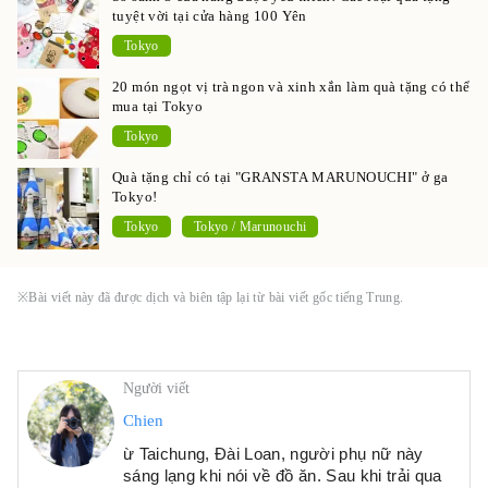
tuyệt vời tại cửa hàng 100 Yên
Tokyo
20 món ngọt vị trà ngon và xinh xắn làm quà tặng có thể
mua tại Tokyo
Tokyo
Quà tặng chỉ có tại "GRANSTA MARUNOUCHI" ở ga
Tokyo!
Tokyo
Tokyo / Marunouchi
※Bài viết này đã được dịch và biên tập lại từ bài viết gốc tiếng Trung.
Người viết
Chien
ừ Taichung, Đài Loan, người phụ nữ này
sáng lạng khi nói về đồ ăn. Sau khi trải qua