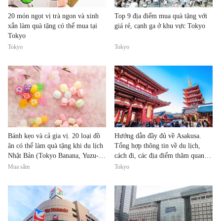
20 món ngọt vị trà ngon và xinh
Top 9 địa điểm mua quà tặng với
xắn làm quà tặng có thể mua tại
giá rẻ, cạnh ga ở khu vực Tokyo
Tokyo
Tokyo
Tokyo
Bánh kẹo và cả gia vị. 20 loại đồ
Hướng dẫn đầy đủ về Asakusa.
ăn có thể làm quà tặng khi du lịch
Tổng hợp thông tin về du lịch,
Nhật Bản (Tokyo Banana, Yuzu-
cách đi, các địa điểm thăm quan,
Kosho)
món ăn, địa điểm mua sắm
Mua sắm
Tokyo