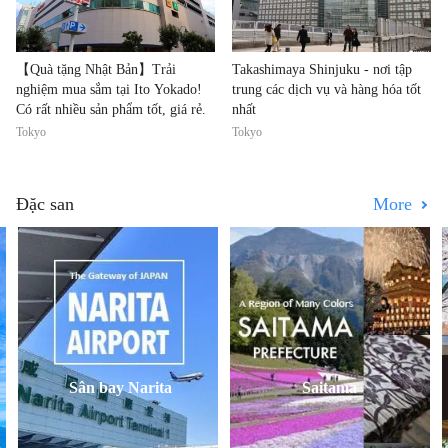
【Quà tặng Nhật Bản】Trải
Takashimaya Shinjuku - nơi tập
nghiệm mua sắm tại Ito Yokado!
trung các dịch vụ và hàng hóa tốt
Có rất nhiều sản phẩm tốt, giá rẻ.
nhất
Tokyo
Tokyo
Đặc san
More
ama