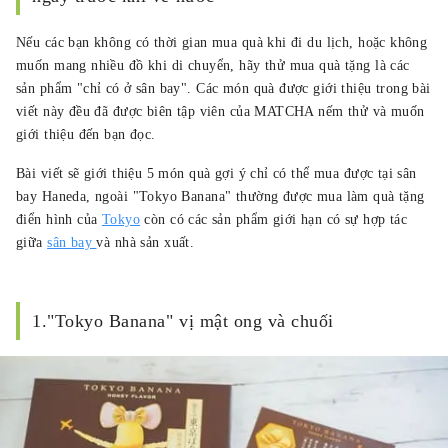
núi, Mùa hoa, Đảo, Hải sản, Cảnh phố và
Cuộc sống Hằng ngày, 2190X Thơ mùa".
Nếu các bạn không có thời gian mua quà khi đi du lịch, hoặc không
muốn mang nhiều đồ khi di chuyển, hãy thử mua quà tặng là các
sản phẩm "chỉ có ở sân bay". Các món quà được giới thiệu trong bài
viết này đều đã được biên tập viên của MATCHA nếm thử và muốn
giới thiệu đến bạn đọc.
Bài viết sẽ giới thiệu 5 món quà gợi ý chỉ có thể mua được tại sân
bay Haneda, ngoài "Tokyo Banana" thường được mua làm quà tặng
điển hình của
Tokyo
còn có các sản phẩm giới hạn có sự hợp tác
giữa
sân bay
và nhà sản xuất.
1."Tokyo Banana" vị mật ong và chuối