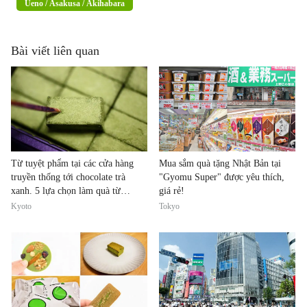
Ueno / Asakusa / Akihabara
Bài viết liên quan
Từ tuyệt phẩm tại các cửa hàng
Mua sắm quà tặng Nhật Bản tại
truyền thống tới chocolate trà
"Gyomu Super" được yêu thích,
xanh. 5 lựa chọn làm quà từ
giá rẻ!
Kyoto【Tổng hợp các loại đồ
Kyoto
Tokyo
ngọt】