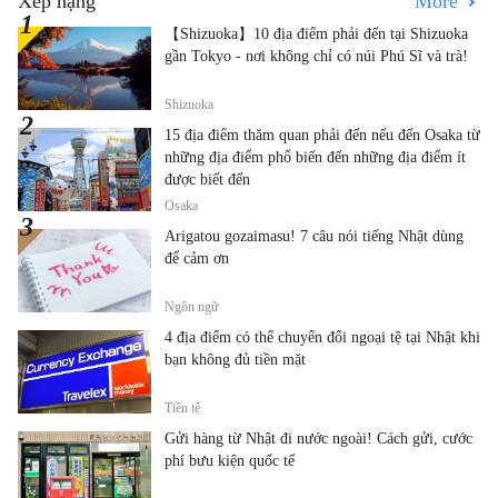
Xếp hạng
More
【Shizuoka】10 địa điểm phải đến tại Shizuoka
gần Tokyo - nơi không chỉ có núi Phú Sĩ và trà!
Shizuoka
15 địa điểm thăm quan phải đến nếu đến Osaka từ
những địa điểm phổ biến đến những địa điểm ít
được biết đến
Osaka
Arigatou gozaimasu! 7 câu nói tiếng Nhật dùng
để cảm ơn
Ngôn ngữ
4 địa điểm có thể chuyển đổi ngoại tệ tại Nhật khi
bạn không đủ tiền mặt
Tiền tệ
Gửi hàng từ Nhật đi nước ngoài! Cách gửi, cước
phí bưu kiện quốc tế