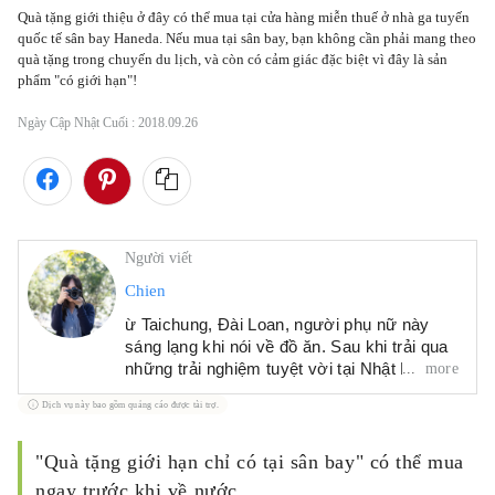
Quà tặng giới thiệu ở đây có thể mua tại cửa hàng miễn thuế ở nhà ga tuyến 
quốc tế sân bay Haneda. Nếu mua tại sân bay, bạn không cần phải mang theo 
quà tặng trong chuyến du lịch, và còn có cảm giác đặc biệt vì đây là sản 
phẩm "có giới hạn"!
Ngày Cập Nhật Cuối :
2018.09.26
Người viết
Chien
ừ Taichung, Đài Loan, người phụ nữ này
sáng lạng khi nói về đồ ăn. Sau khi trải qua
những trải nghiệm tuyệt vời tại Nhật Bản, cô
more
ấy hiện đang định cư ở bán cầu nam, sử
Dịch vụ này bao gồm quảng cáo được tài trợ.
dụng hình ảnh và từ ngữ để ghi lại những kỷ
niệm quý giá và những khám phá từ những
chuyến đi của mình. Cô ấy là tác giả của
"Quà tặng giới hạn chỉ có tại sân bay" có thể mua
"Japan, Slow Travel: Gặp gỡ các Thành phố
ngay trước khi về nước