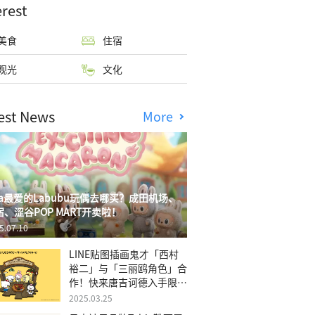
erest
美食
住宿
观光
文化
est News
More
isa最爱的Labubu玩偶去哪买？成田机场、
宿、涩谷POP MART开卖啦！
5.07.10
LINE贴图插画鬼才「西村
裕二」与「三丽鸥角色」合
作！快来唐吉诃德入手限量
商品
2025.03.25