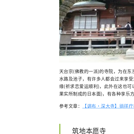
天台宗(佛教的一派)的寺院，为在
水路及池子，有许多人都会过来享受
缘(祈求恋爱运顺利)，此外在这也
果实所制成的日本面)，有各种享乐
参考文章：
【调布·深大寺】徜徉疗
筑地本愿寺