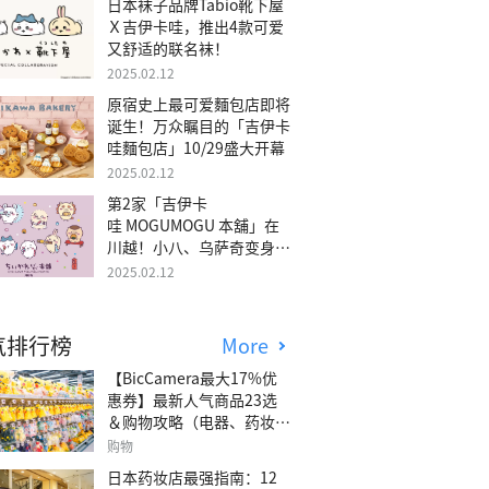
日本袜子品牌Tabio靴下屋
Ｘ吉伊卡哇，推出4款可爱
又舒适的联名袜！
2025.02.12
原宿史上最可爱麵包店即将
诞生！万众瞩目的「吉伊卡
哇麵包店」10/29盛大开幕
2025.02.12
第2家「吉伊卡
哇 MOGUMOGU 本舖」在
川越！小八、乌萨奇变身可
爱地瓜！
2025.02.12
气排行榜
More
【BicCamera最大17%优
惠券】最新人气商品23选
＆购物攻略（电器、药妆、
玩具等）
购物
日本药妆店最强指南：12