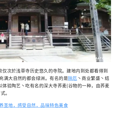
东京仅次於浅草寺历史悠久的寺院。建地内到处都看得到
充满大自然的都会绿洲。有名的是
除厄
丶商业繁盛丶结
可以体验陶艺丶吃有名的深大寺荞麦(谷物的一种，由荞麦
方式。
养圣地，感受自然，品味特色美食