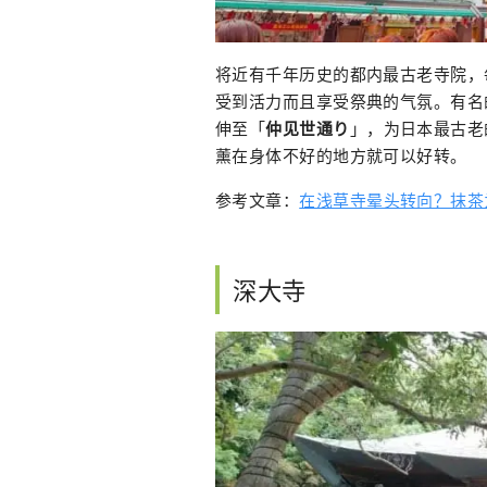
将近有千年历史的都内最古老寺院，每
受到活力而且享受祭典的气氛。有名
伸至「
仲见世通り
」，为日本最古老
薰在身体不好的地方就可以好转。
参考文章：
在浅草寺晕头转向？抹茶
深大寺