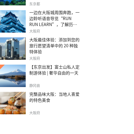
之旅。
东京都
一边在大阪城周围奔跑，一
边聆听语音导览“RUN
RUN LEARN”，了解历
史。
大阪府
大阪最佳体验：添加到您的
旅行愿望清单中的 20 种独
特体验
大阪府
【东京出发】富士山私人定
制游体验 | 奢华自由的一天
静冈县
完整品味大阪：当地人喜爱
的特色美食
大阪府