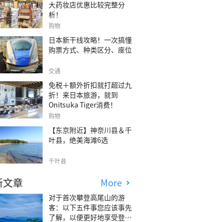
大药妆店优惠比较完整分
析！
购物
日本新干线攻略！一次搞懂
购票方式、种类区分、座位
交通
免税＋额外折扣就打超过九
折！来日本旅游，就到
Onitsuka Tiger消费！
购物
【东京附近】神奈川县＆千
叶县，绝美海滩6选
千叶县
新文章
More
对于首次攀登高尾山的游
客：以下五件事您应该事先
了解，以便更好地享受登山