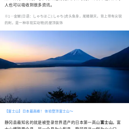
人也可以吸收到很多资讯。
※1…金鯱(日语：しゃちほこ):しゃち(虎头鱼身，尾鳍朝天，背上带有尖锐
的刺，是一种非现实动物)的屋顶装饰
【富士山】日本最高峰！ 体验登顶富士山～
静冈县最知名的就是被登录世界遗产的日本第一高山
富士山
。富
士山横跨两个县，另一个县为山梨县。静冈县这一侧为火山口，