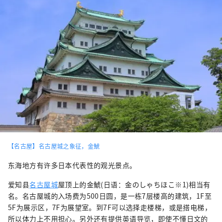
【名古屋】名古屋城之象征，金鯱
东海地方有许多日本代表性的观光景点。
爱知县
名古屋城
屋顶上的金鯱(日语：金のしゃちほこ※1)相当有
名。名古屋城的入场费为500日圆，是一栋7层楼高的建筑，1F至
5F为展示区，7F为展望室。到7F可以选择走楼梯，或是搭电梯，
所以体力上不用担心。另外还有提供英语导览，即使不懂日文的