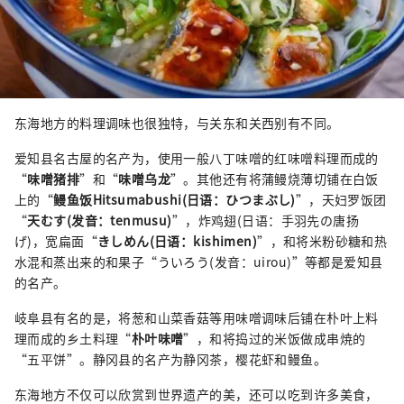
东海地方的料理调味也很独特，与关东和关西别有不同。
爱知县名古屋的名产为，使用一般八丁味噌的红味噌料理而成的
“
味噌猪排
”和“
味噌乌龙
”。其他还有将蒲鳗烧薄切铺在白饭
上的“
鳗鱼饭Hitsumabushi(日语：ひつまぶし)
”，天妇罗饭团
“
天むす(发音：tenmusu)
”，炸鸡翅(日语：手羽先の唐扬
げ)，宽扁面“
きしめん(日语：kishimen)
”，和将米粉砂糖和热
水混和蒸出来的和果子“ういろう(发音：uirou)”等都是爱知县
的名产。
岐阜县有名的是，将葱和山菜香菇等用味噌调味后铺在朴叶上料
理而成的乡土料理“
朴叶味噌
”，和将捣过的米饭做成串焼的
“五平饼”。静冈县的名产为静冈茶，樱花虾和鳗鱼。
东海地方不仅可以欣赏到世界遗产的美，还可以吃到许多美食，