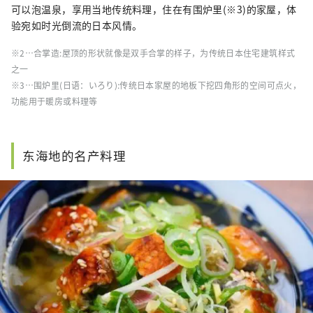
可以泡温泉，享用当地传统料理，住在有围炉里(※3)的家屋，体
验宛如时光倒流的日本风情。
※2…合掌造:屋顶的形状就像是双手合掌的样子，为传统日本住宅建筑样式
之一
※3…围炉里(日语：いろり):传统日本家屋的地板下挖四角形的空间可点火，
功能用于暖房或料理等
东海地的名产料理