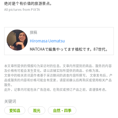
绝对是个有价值的旅游景点。
All pictures from PIXTA
撰稿
Hiromasa Uematsu
MATCHAで編集やってます植松です。87世代。
本文章所提供的情报均为采访时的信息。文章内所提到的商品、服务的内容
及价格有可能会发生变化。请以店铺实际所提供的商品、价格为准。
文章中的相关资讯是作者基于采访期间的调查内容所撰写。 文章发布后，产
品或服务的内容和价格可能会有变更，请提前确认后再购买或使用相关产品
服务。
此外，记事内可能包含广告连结，在购买或预订产品之前，请谨慎考虑。
关键词
爱知县
观光
自然・四季