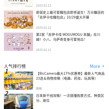
2025.02.12
原宿史上最可爱麵包店即将诞生！万众瞩目的
「吉伊卡哇麵包店」10/29盛大开幕
2025.02.12
第2家「吉伊卡哇 MOGUMOGU 本舖」在川
越！小八、乌萨奇变身可爱地瓜！
2025.02.12
人气排行榜
More
【BicCamera最大17%优惠券】最新人气商品
23选＆购物攻略（电器、药妆、玩具等）
购物
日本新干线攻略！一次搞懂购票方式、种类区
分、座位