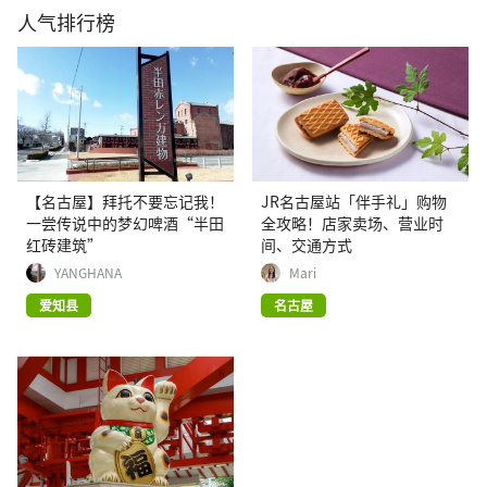
人气排行榜
【名古屋】拜托不要忘记我！
JR名古屋站「伴手礼」购物
一尝传说中的梦幻啤酒“半田
全攻略！店家卖场、营业时
红砖建筑”
间、交通方式
YANGHANA
Mari
爱知县
名古屋