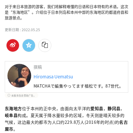
对于来日本旅游的游客，我们将解释难懂的日语和日本特有的术语。这次
是“东海地区”。介绍位于日本列岛和本州中部的东海地区的都道府县和
旅游景点。
更新日期 :
2022.05.25
撰稿
Hiromasa Uematsu
MATCHAで編集やってます植松です。87世代。
本服务包含赞助广告。
东海地方
位于本州的正中央，由面向太平洋的
爱知县
，
静冈县
，
岐阜县
构成。夏天属于降水量较多的区域，冬天则是晴天较多的
气候，这边最大的都市为人口约229.8万人(2016年的时点)的
名古
屋市
。