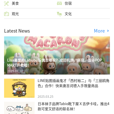
美食
住宿
观光
文化
Latest News
More
Lisa最爱的Labubu玩偶去哪买？成田机场、原宿、涩谷POP
MART开卖啦！
2025.07.10
LINE贴图插画鬼才「西村裕二」与「三丽鸥角
色」合作！快来唐吉诃德入手限量商品
2025.03.25
日本袜子品牌Tabio靴下屋Ｘ吉伊卡哇，推出4
款可爱又舒适的联名袜！