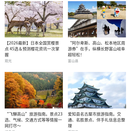
【2026最新】日本全国赏樱景
“阿尔卑斯、高山、松本地区周
点 45选＆预测樱花资讯一次掌
游券”在手，纵横长野富山岐阜
握
超轻松！
观光
富山县
“飞騨高山”旅游指南。景点23
爱知县名古屋市旅游指南。交
选、气候、交通方式等等情报一
通、名胜景点、伴手礼信息总整
网打尽～
理