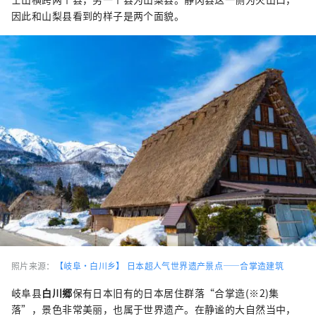
因此和山梨县看到的样子是两个面貌。
照片来源：
【岐阜·白川乡】 日本超人气世界遗产景点——合掌造建筑
岐阜县
白川郷
保有日本旧有的日本居住群落“合掌造(※2)集
落”，景色非常美丽，也属于世界遗产。在静谧的大自然当中，