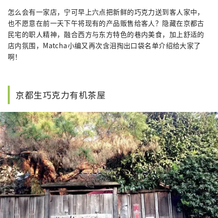
卻經常忘記帶記憶卡，所以揹著相機練身體，是
怎么会有一家店，宁可早上六点把新鲜的巧克力送到客人家中，
我在京都最常用的減肥方法。我的《阿廢日
也不愿意在前一天下午将现有的产品贩售给客人？隐藏在京都古
記》：http://pandaandsoda.blogspot.jp/ 或
是臉書搜尋：吳胖達，看到饅頭就是我了！
民宅的职人精神，融合西方与东方特色的巷内美食，加上舒适的
店内氛围，Matcha小编又再次含泪掏出口袋名单介绍给大家了
啊！
京都生巧克力有机茶屋