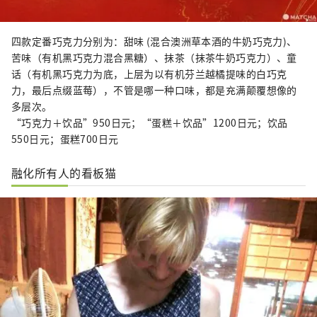
四款定番巧克力分别为：甜味 (混合澳洲草本酒的牛奶巧克力)、
苦味（有机黑巧克力混合黑糖）、抹茶（抹茶牛奶巧克力）、童
话（有机黑巧克力为底，上层为以有机芬兰越橘提味的白巧克
力，最后点缀蓝莓），不管是哪一种口味，都是充满颠覆想像的
多层次。
“巧克力＋饮品”950日元；“蛋糕＋饮品”1200日元；饮品
550日元；蛋糕700日元
融化所有人的看板猫