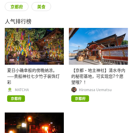
京都府
美食
人气排行榜
夏日小确幸般的傍晚纳凉。
【京都·地主神社】清水寺内
——贵船神社七夕竹子装饰灯
的秘密基地，可实现您7个愿
彩
望哦？！
MATCHA
Hiromasa Uematsu
京都府
京都府