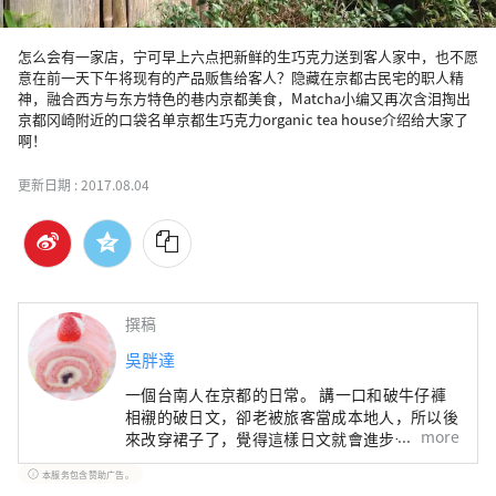
怎么会有一家店，宁可早上六点把新鲜的生巧克力送到客人家中，也不愿
意在前一天下午将现有的产品贩售给客人？隐藏在京都古民宅的职人精
神，融合西方与东方特色的巷内京都美食，Matcha小编又再次含泪掏出
京都冈崎附近的口袋名单京都生巧克力organic tea house介绍给大家了
啊！
更新日期 :
2017.08.04
撰稿
吳胖達
一個台南人在京都的日常。 講一口和破牛仔褲
相襯的破日文，卻老被旅客當成本地人，所以後
more
來改穿裙子了，覺得這樣日文就會進步一些，現
在正一邊用力品味異國文化與生活，一邊想念在
本服务包含赞助广告。
台南那隻叫饅頭的小爽狗。喜歡帶著相機蹓躂，