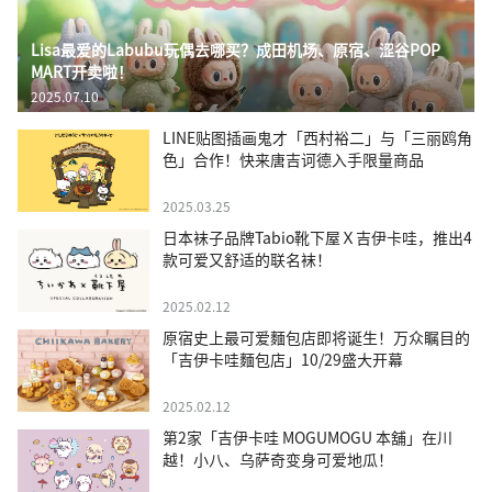
Lisa最爱的Labubu玩偶去哪买？成田机场、原宿、涩谷POP
MART开卖啦！
2025.07.10
LINE贴图插画鬼才「西村裕二」与「三丽鸥角
色」合作！快来唐吉诃德入手限量商品
2025.03.25
日本袜子品牌Tabio靴下屋Ｘ吉伊卡哇，推出4
款可爱又舒适的联名袜！
2025.02.12
原宿史上最可爱麵包店即将诞生！万众瞩目的
「吉伊卡哇麵包店」10/29盛大开幕
2025.02.12
第2家「吉伊卡哇 MOGUMOGU 本舖」在川
越！小八、乌萨奇变身可爱地瓜！