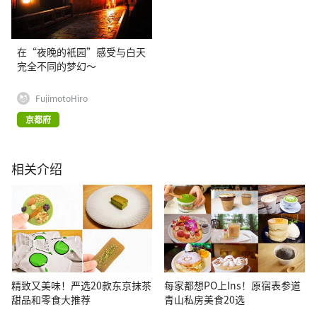
在“夜晚的衹园”感受与白天
完全不同的梦幻～
FujimotoHiro
京都府
相关介绍
精致又美味！严选20款东京抹茶
每家都想PO上Ins！原宿表参道
甜品和零食大推荐
青山私房美食20选