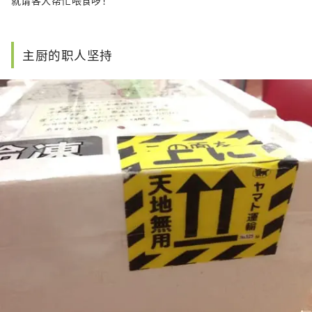
就请客人帮忙喂食啰！
主厨的职人坚持