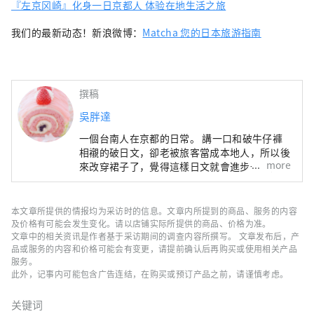
『左京冈崎』化身一日京都人 体验在地生活之旅
我们的最新动态！新浪微博：
Matcha 您的日本旅游指南
撰稿
吳胖達
一個台南人在京都的日常。 講一口和破牛仔褲
相襯的破日文，卻老被旅客當成本地人，所以後
more
來改穿裙子了，覺得這樣日文就會進步一些，現
在正一邊用力品味異國文化與生活，一邊想念在
台南那隻叫饅頭的小爽狗。喜歡帶著相機蹓躂，
卻經常忘記帶記憶卡，所以揹著相機練身體，是
本文章所提供的情报均为采访时的信息。文章内所提到的商品、服务的内容
我在京都最常用的減肥方法。我的《阿廢日
及价格有可能会发生变化。请以店铺实际所提供的商品、价格为准。
記》：http://pandaandsoda.blogspot.jp/ 或
文章中的相关资讯是作者基于采访期间的调查内容所撰写。 文章发布后，产
品或服务的内容和价格可能会有变更，请提前确认后再购买或使用相关产品
是臉書搜尋：吳胖達，看到饅頭就是我了！
服务。
此外，记事内可能包含广告连结，在购买或预订产品之前，请谨慎考虑。
关键词