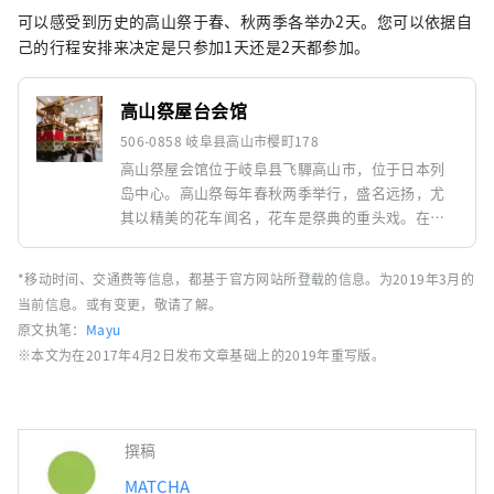
可以感受到历史的高山祭于春、秋两季各举办2天。您可以依据自
己的行程安排来决定是只参加1天还是2天都参加。
高山祭屋台会馆
506-0858 岐阜县高山市樱町178
高山祭屋会馆位于岐阜县飞驒高山市，位于日本列
岛中心。高山祭每年春秋两季举行，盛名远扬，尤
其以精美的花车闻名，花车是祭典的重头戏。在
“高山祭屋台会馆”内，轮流展示秋季高山祭中曳
出的11台屋台中的4台，机关人偶的操控人员共有9
*移动时间、交通费等信息，都基于官方网站所登载的信息。为2019年3月的
人。 高山祭每年春秋两季举行，每年举办的神社、
当前信息。或有变更，敬请了解。
地点和花车各不相同。春季祭在日枝神社举行，秋
原文执笔：
Mayu
季祭典则在樱山八幡神社举行。高山祭屋会馆位于
※本文为在2017年4月2日发布文章基础上的2019年重写版。
樱山八幡神社内，展出秋季高山祭使用的花车。 高
山秋季祭典每年10月9日及10日举行。参观高山祭屋
台会馆，可以充分体验高山祭的氛围。
撰稿
MATCHA