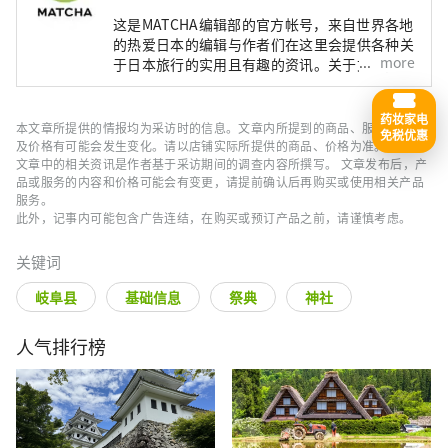
这是MATCHA编辑部的官方帐号，来自世界各地
的热爱日本的编辑与作者们在这里会提供各种关
more
于日本旅行的实用且有趣的资讯。关于文章内
容，也是由MATCHA编辑们实际进行调查、採
访，或是搜集了丰富的旅游情报后，根据这些资
药妆家电
讯来撰写文章。
本文章所提供的情报均为采访时的信息。文章内所提到的商品、服务的内容
免税优惠
及价格有可能会发生变化。请以店铺实际所提供的商品、价格为准。
文章中的相关资讯是作者基于采访期间的调查内容所撰写。 文章发布后，产
品或服务的内容和价格可能会有变更，请提前确认后再购买或使用相关产品
服务。
此外，记事内可能包含广告连结，在购买或预订产品之前，请谨慎考虑。
关键词
岐阜县
基础信息
祭典
神社
人气排行榜