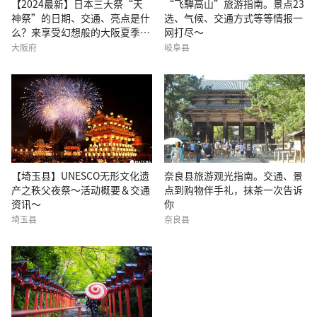
【2024最新】日本三大祭“天
“飞騨高山”旅游指南。景点23
神祭”的日期、交通、亮点是什
选、气候、交通方式等等情报一
么？来享受幻想般的大阪夏季风
网打尽～
物诗线上的献花烟火和游船神
大阪府
岐阜县
轿！
【埼玉县】UNESCO无形文化遗
奈良县旅游观光指南。交通、景
产之秩父夜祭〜活动概要＆交通
点到购物伴手礼，抹茶一次告诉
资讯〜
你
埼玉县
奈良县