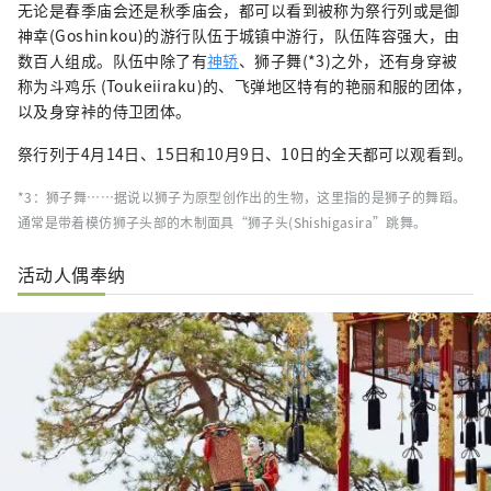
无论是春季庙会还是秋季庙会，都可以看到被称为祭行列或是御
神幸(Goshinkou)的游行队伍于城镇中游行，队伍阵容强大，由
数百人组成。队伍中除了有
神轿
、狮子舞(*3)之外，还有身穿被
称为斗鸡乐 (Toukeiiraku)的、飞弹地区特有的艳丽和服的团体，
以及身穿裃的侍卫团体。
祭行列于4月14日、15日和10月9日、10日的全天都可以观看到。
*3：狮子舞……据说以狮子为原型创作出的生物，这里指的是狮子的舞蹈。
通常是带着模仿狮子头部的木制面具“狮子头(Shishigasira”跳舞。
活动人偶奉纳