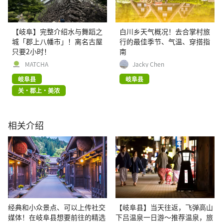
【岐阜】完整介绍水与舞蹈之
白川乡天气概况！去合掌村旅
城「郡上八幡市」！离名古屋
行的最佳季节、气温、穿搭指
只要2小时！
南
MATCHA
Jacky Chen
岐阜县
岐阜县
关・郡上・美浓
相关介绍
经典和小众景点、可以上传社交
【岐阜县】当天往返，飞弹高山
媒体！在岐阜县想要前往的精选
下吕温泉一日游～推荐温泉，旅