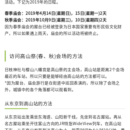
活动。下记为2019年的日程。
春季庙会：2019年4月14日(星期日)，15日(星期一)2天
秋季庙会：2019年10月9日(星期三)，10日(星期四)2天
因为春季庙会的屋台已经被登录为日本国家重要有形民俗文化财
产，所以如果遇上雨天，庙会的所以活动将被终止。
访问高山祭(春、秋)会场的方法
日枝神社与樱山八幡宫是高山祭的主会场，高山站是距离2个会场
最近的车站，所以只要是能够经由高山站的方法都可以。
*因为屋台、庙会游行是在街道中巡回表演的，所以除了会场之
外，城镇中的各个角落都可以观看到。
从东京到高山站的方法
从东京站出发乘坐东海道、山阳新干线，先坐到名古屋站。再从
名古屋站乘坐开往富山方向的JR特急WideView列车，在高山站
下车。从东京出发至到达高山为止，所需时间为4小时20分钟，费