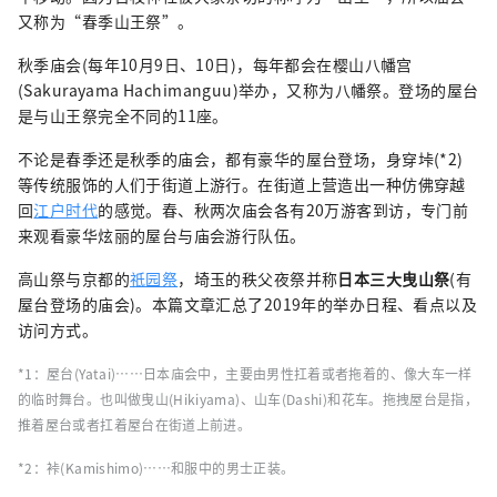
又称为“春季山王祭”。
秋季庙会(每年10月9日、10日)，每年都会在樱山八幡宫
(Sakurayama Hachimanguu)举办，又称为八幡祭。登场的屋台
是与山王祭完全不同的11座。
不论是春季还是秋季的庙会，都有豪华的屋台登场，身穿垰(*2)
等传统服饰的人们于街道上游行。在街道上营造出一种仿佛穿越
回
江户时代
的感觉。春、秋两次庙会各有20万游客到访，专门前
来观看豪华炫丽的屋台与庙会游行队伍。
高山祭与京都的
祇园祭
，埼玉的秩父夜祭并称
日本三大曳山祭
(有
屋台登场的庙会)。本篇文章汇总了2019年的举办日程、看点以及
访问方式。
*1：屋台(Yatai)……日本庙会中，主要由男性扛着或者拖着的、像大车一样
的临时舞台。也叫做曳山(Hikiyama)、山车(Dashi)和花车。拖拽屋台是指，
推着屋台或者扛着屋台在街道上前进。
*2：裃(Kamishimo)……和服中的男士正装。