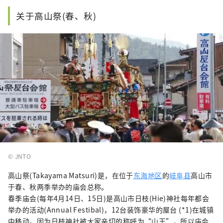
讯来撰写文章。
关于高山祭(春、秋)
© JNTO
高山祭(Takayama Matsuri)是，在位于
东海地区
的
岐阜县
高山市
于春、秋两季举办的庙会总称。
春季庙会(每年4月14日、15日)是高山市日枝(Hie)神社每年都会
举办的活动(Annual Festibal)，12台装饰豪华的屋台 (*1)在城镇
中移动。因为日枝神社被大家亲切的称呼为“山王”，所以庙会