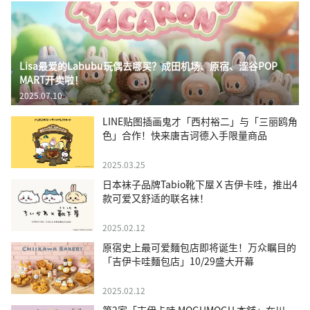
Lisa最爱的Labubu玩偶去哪买？成田机场、原宿、涩谷POP
MART开卖啦！
2025.07.10
LINE贴图插画鬼才「西村裕二」与「三丽鸥角
色」合作！快来唐吉诃德入手限量商品
2025.03.25
日本袜子品牌Tabio靴下屋Ｘ吉伊卡哇，推出4
款可爱又舒适的联名袜！
2025.02.12
原宿史上最可爱麵包店即将诞生！万众瞩目的
「吉伊卡哇麵包店」10/29盛大开幕
2025.02.12
第2家「吉伊卡哇 MOGUMOGU 本舖」在川