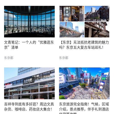
文青笔记：一个人的“优雅逛东
【东京】无法抵抗老建筑的魅力
京”清单
吗？东京五大复古车站巡礼！
东京都
东京都
吉祥寺到底有多好逛？周边文具
东京旅游完全指南！气候，区域
杂货、咖啡店、药妆店大集合！
介绍，景点推荐，伴手礼到酒店
住宿等攻略