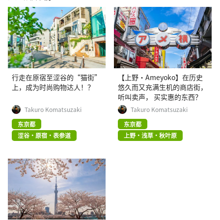
行走在原宿至涩谷的“猫街”
【上野·Ameyoko】在历史
上，成为时尚购物达人！？
悠久而又充满生机的商店街，
听叫卖声， 买实惠的东西？
Takuro Komatsuzaki
Takuro Komatsuzaki
东京都
东京都
涩谷・原宿・表参道
上野・浅草・秋叶原