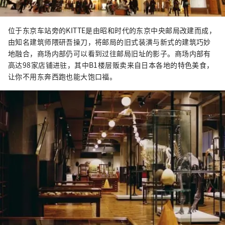
位于东京车站旁的KITTE是由昭和时代的东京中央邮局改建而成，
由知名建筑师隈研吾操刀，将邮局的旧式装潢与新式的建筑巧妙
地融合，商场内部仍可以看到过往邮局旧址的影子。商场内部有
高达98家店铺进驻，其中B1楼层贩卖来自日本各地的特色美食，
让你不用东奔西跑也能大饱口福。