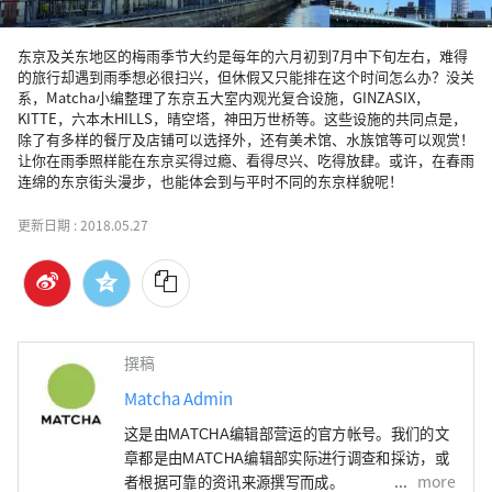
东京及关东地区的梅雨季节大约是每年的六月初到7月中下旬左右，难得
的旅行却遇到雨季想必很扫兴，但休假又只能排在这个时间怎么办？没关
系，Matcha小编整理了东京五大室内观光复合设施，GINZASIX，
KITTE，六本木HILLS，晴空塔，神田万世桥等。这些设施的共同点是，
除了有多样的餐厅及店铺可以选择外，还有美术馆、水族馆等可以观赏！
让你在雨季照样能在东京买得过瘾、看得尽兴、吃得放肆。或许，在春雨
连绵的东京街头漫步，也能体会到与平时不同的东京样貌呢！
更新日期 :
2018.05.27
撰稿
Matcha Admin
这是由MATCHA编辑部营运的官方帐号。我们的文
章都是由MATCHA编辑部实际进行调查和採访，或
more
者根据可靠的资讯来源撰写而成。