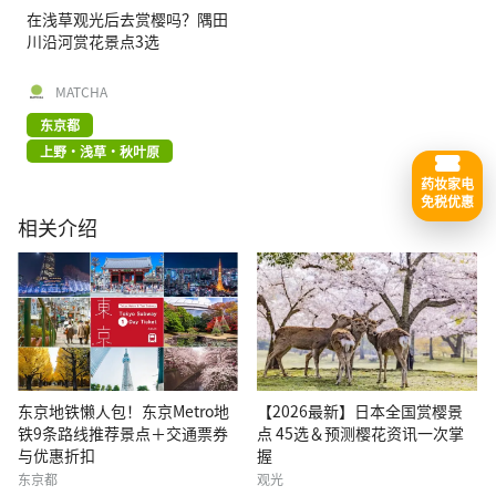
在浅草观光后去赏樱吗？隅田
川沿河赏花景点3选
MATCHA
东京都
上野・浅草・秋叶原
药妆家电
免税优惠
相关介绍
东京地铁懒人包！东京Metro地
【2026最新】日本全国赏樱景
铁9条路线推荐景点＋交通票券
点 45选＆预测樱花资讯一次掌
与优惠折扣
握
东京都
观光