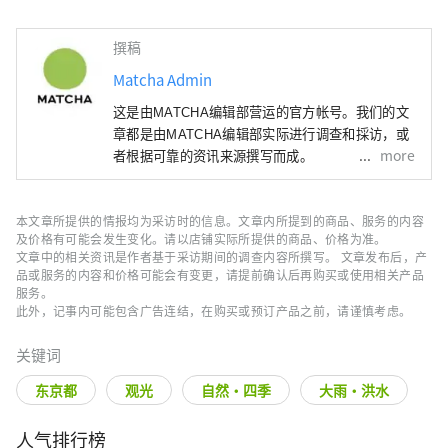
撰稿
Matcha Admin
这是由MATCHA编辑部营运的官方帐号。我们的文
章都是由MATCHA编辑部实际进行调查和採访，或
more
者根据可靠的资讯来源撰写而成。
本文章所提供的情报均为采访时的信息。文章内所提到的商品、服务的内容
及价格有可能会发生变化。请以店铺实际所提供的商品、价格为准。
文章中的相关资讯是作者基于采访期间的调查内容所撰写。 文章发布后，产
品或服务的内容和价格可能会有变更，请提前确认后再购买或使用相关产品
服务。
此外，记事内可能包含广告连结，在购买或预订产品之前，请谨慎考虑。
关键词
东京都
观光
自然・四季
大雨・洪水
人气排行榜