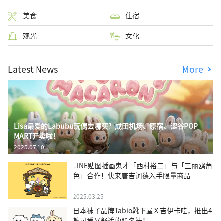
美食
住宿
观光
文化
Latest News
More
Lisa最爱的Labubu玩偶去哪买？成田机场、原宿、涩谷POP
MART开卖啦！
2025.07.10
LINE贴图插画鬼才「西村裕二」与「三丽鸥角
色」合作！快来唐吉诃德入手限量商品
2025.03.25
日本袜子品牌Tabio靴下屋Ｘ吉伊卡哇，推出4
款可爱又舒适的联名袜！