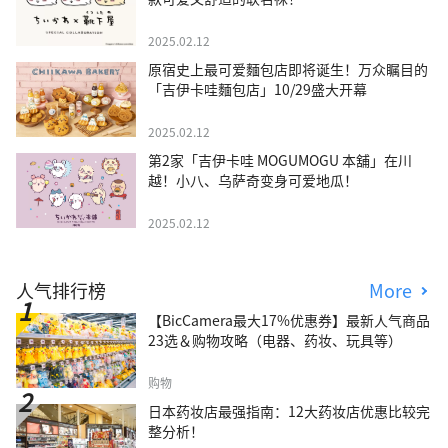
2025.02.12
原宿史上最可爱麵包店即将诞生！万众瞩目的
「吉伊卡哇麵包店」10/29盛大开幕
2025.02.12
第2家「吉伊卡哇 MOGUMOGU 本舖」在川
越！小八、乌萨奇变身可爱地瓜！
2025.02.12
人气排行榜
More
【BicCamera最大17%优惠券】最新人气商品
23选＆购物攻略（电器、药妆、玩具等）
购物
日本药妆店最强指南：12大药妆店优惠比较完
整分析！